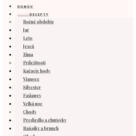
DOMOV
prezrieť
RECEPTY
Ročné obdobie
Jar
Leto
Jeseň
Zima
Príležitosti
Kačacie hody
Vianoce
Silvester
Fašiangy
Veľká noc
Chody
Predjedlo a chuťovky
Raňajky a brunch