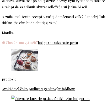
zachová šťavnatosť po celej dĺžke. A vždy kým vytiahnem taniere
a tak prsia sa stihnúť akurát odležať a sú jedna báseň.
A zatiaľ mal tento recept v našej domácnosti veľký úspech:) Tak
dúfam, že vám bude chutiť aj vám:)
Monika
bulgur
kura
kuracie prsia
🖶 Chceš si ma vytlačiť?
predošlé
Avokádový čoko puding s ganátovým jablkom