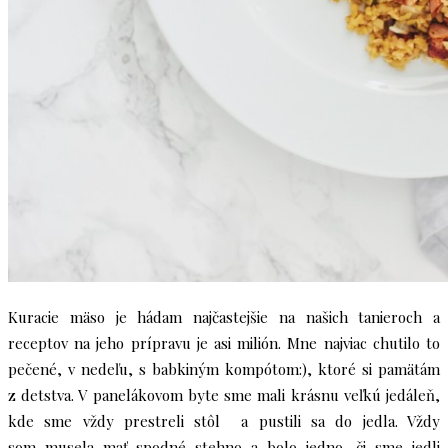
Kuracie mäso je hádam najčastejšie na našich tanieroch a
receptov na jeho prípravu je asi milión. Mne najviac chutilo to
pečené, v nedeľu, s babkiným kompótom:), ktoré si pamätám
z detstva. V panelákovom byte sme mali krásnu veľkú jedáleň,
kde sme vždy prestreli stôl a pustili sa do jedla. Vždy
som musela mať spodné stehno a bolo jedno, či sme jedli