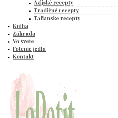
Ázijské recepty
Tradičné recepty
Talianske recepty
Kniha
Záhrada
Vo svete
Fotenie jedla
Kontakt