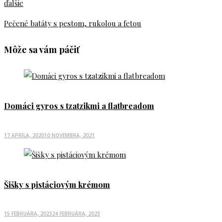
ďalšie
Pečené batáty s pestom, rukolou a fetou
Môže sa vám páčiť
Domáci gyros s tzatzikmi a flatbreadom
POSTED
17 APRÍLA, 2020
10 NOVEMBRA, 2021
ON
Šišky s pistáciovým krémom
POSTED
15 FEBRUÁRA, 2023
24 FEBRUÁRA, 2023