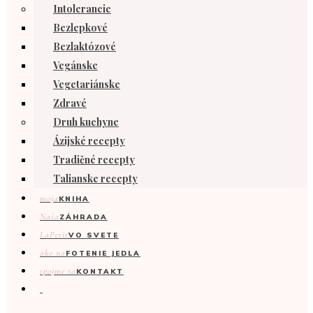
Intolerancie
Bezlepkové
Bezlaktózové
Vegánske
Vegetariánske
Zdravé
Druh kuchyne
Ázijské recepty
Tradičné recepty
Talianske recepty
moja
KNIHA
Naša
ZÁHRADA
LaPetit
VO SVETE
ako na
FOTENIE JEDLA
spojme sa
KONTAKT