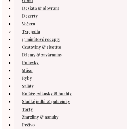
Obed
Desiata & olovrant
Dezerty
Večera
Typ jedla
15 minútové recepty
Cestoviny & risottto
Džemy & zaváraniny
Polievky
Mäso
Ryby
Šaláty
Koláče, zákusky & buchty
Sladké jedlá & palacinky
Torty
Zmrzliny & nanuky
Pečivo