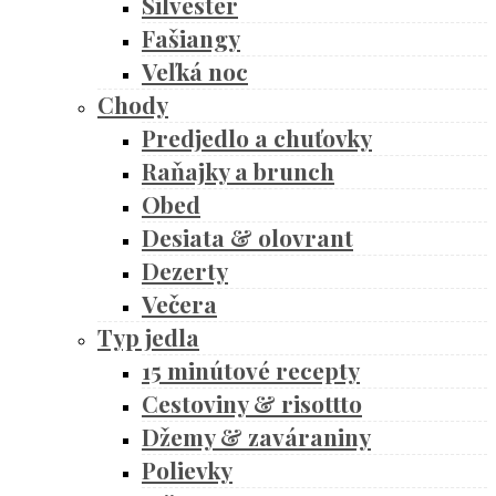
Silvester
Fašiangy
Veľká noc
Chody
Predjedlo a chuťovky
Raňajky a brunch
Obed
Desiata & olovrant
Dezerty
Večera
Typ jedla
15 minútové recepty
Cestoviny & risottto
Džemy & zaváraniny
Polievky