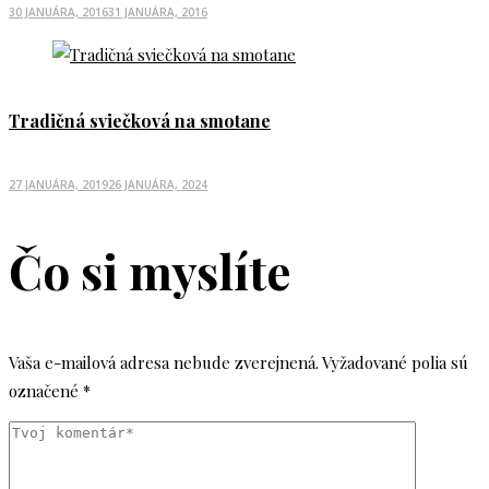
POSTED
30 JANUÁRA, 2016
31 JANUÁRA, 2016
ON
Tradičná sviečková na smotane
POSTED
27 JANUÁRA, 2019
26 JANUÁRA, 2024
ON
Čo si myslíte
Vaša e-mailová adresa nebude zverejnená.
Vyžadované polia sú
označené
*