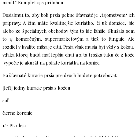
minút“. Komplet aj s prílohou.
Dosiahnuť to, aby boli prsia pekne šťavnaté je „tajomstvom“ ich
prípravy. A čím máte kvalitnejšie kuriatko, či už domáce, bio
alebo zo špeciálnych obchodov tým to ide ľahšie. Skúšala som
to aj komerčným, supermarketovým a tiež to funguje. Ale
rozdiel v kvalite mäsa je cítiť. Prsia však musia byť vždy s kožou,
vďaka ktorej budú mať lepšiu chuť a z tá troška tuku čo z kože
vypečie je akurát na poliate kuriatka na koniec.
Na šťavnaté kuracie prsia pre dvoch budete potrebovať:
[left] jedny kuracie prsia s kožou
soľ
čierne korenie
1/2 PL oleja