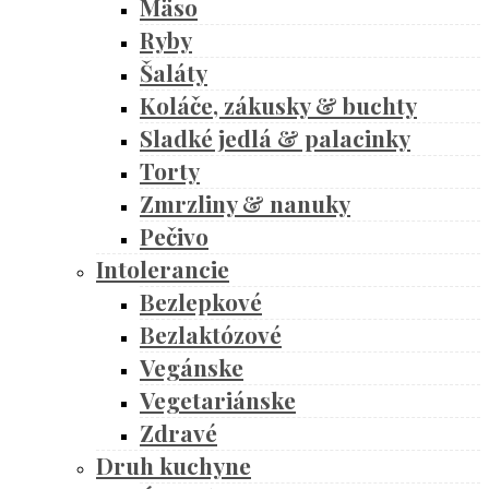
Mäso
Ryby
Šaláty
Koláče, zákusky & buchty
Sladké jedlá & palacinky
Torty
Zmrzliny & nanuky
Pečivo
Intolerancie
Bezlepkové
Bezlaktózové
Vegánske
Vegetariánske
Zdravé
Druh kuchyne