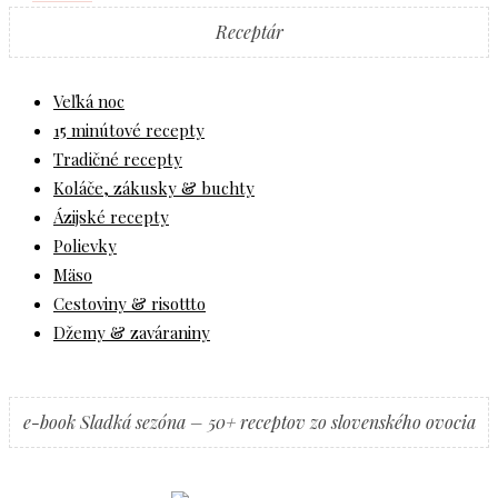
Receptár
Veľká noc
15 minútové recepty
Tradičné recepty
Koláče, zákusky & buchty
Ázijské recepty
Polievky
Mäso
Cestoviny & risottto
Džemy & zaváraniny
e-book Sladká sezóna – 50+ receptov zo slovenského ovocia