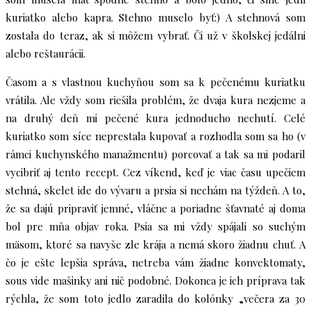
kuriatko alebo kapra. Stehno muselo byť:) A stehnová som
zostala do teraz, ak si môžem vybrať. Či už v školskej jedálni
alebo reštaurácii.
Časom a s vlastnou kuchyňou som sa k pečenému kuriatku
vrátila. Ale vždy som riešila problém, že dvaja kura nezjeme a
na druhý deň mi pečené kura jednoducho nechutí. Celé
kuriatko som síce neprestala kupovať a rozhodla som sa ho (v
rámci kuchynského manažmentu) porcovať a tak sa mi podaril
vycibriť aj tento recept. Cez víkend, keď je viac času upečiem
stehná, skelet ide do vývaru a prsia si nechám na týždeň. A to,
že sa dajú pripraviť jemné, vláčne a poriadne šťavnaté aj doma
bol pre mňa objav roka. Psia sa mi vždy spájali so suchým
mäsom, ktoré sa navyše zle krája a nemá skoro žiadnu chuť. A
čo je ešte lepšia správa, netreba vám žiadne konvektomaty,
sous vide mašinky ani nič podobné. Dokonca je ich príprava tak
rýchla, že som toto jedlo zaradila do kolónky „večera za 30