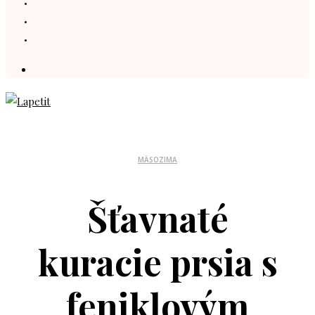
MÄSO
ZIMA
Šťavnaté
kuracie prsia s
feniklovým