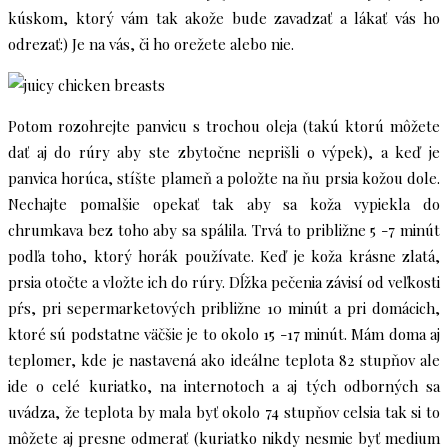
kúskom, ktorý vám tak akože bude zavadzať a lákať vás ho
odrezať:) Je na vás, či ho orežete alebo nie.
Potom rozohrejte panvicu s trochou oleja (takú ktorú môžete
dať aj do rúry aby ste zbytočne neprišli o výpek), a keď je
panvica horúca, stíšte plameň a položte na ňu prsia kožou dole.
Nechajte pomalšie opekať tak aby sa koža vypiekla do
chrumkava bez toho aby sa spálila. Trvá to približne 5 -7 minút
podľa toho, ktorý horák používate. Keď je koža krásne zlatá,
prsia otočte a vložte ich do rúry. Dĺžka pečenia závisí od veľkosti
pŕs, pri sepermarketových približne 10 minút a pri domácich,
ktoré sú podstatne väčšie je to okolo 15 -17 minút. Mám doma aj
teplomer, kde je nastavená ako ideálne teplota 82 stupňov ale
ide o celé kuriatko, na internotoch a aj tých odborných sa
uvádza, že teplota by mala byť okolo 74 stupňov celsia tak si to
môžete aj presne odmerať (kuriatko nikdy nesmie byť medium