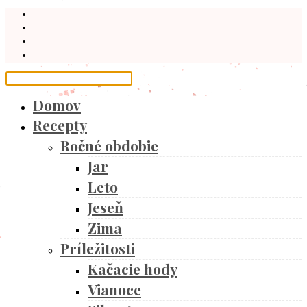
Domov
Recepty
Ročné obdobie
Jar
Leto
Jeseň
Zima
Príležitosti
Kačacie hody
Vianoce