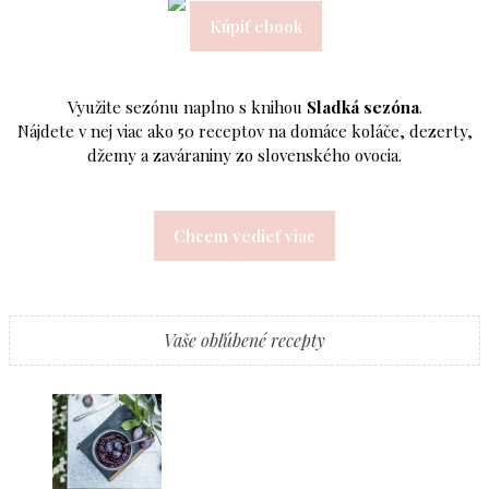
Kúpiť ebook
Využite sezónu naplno s knihou
Sladká sezóna
.
Nájdete v nej viac ako 50 receptov na domáce koláče, dezerty,
džemy a zaváraniny zo slovenského ovocia.
Chcem vedieť viac
Vaše obľúbené recepty