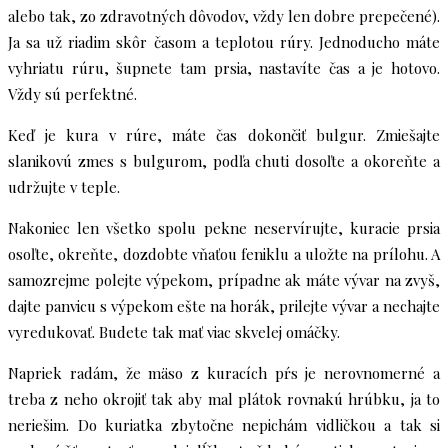
alebo tak, zo zdravotných dôvodov, vždy len dobre prepečené).
Ja sa už riadim skôr časom a teplotou rúry. Jednoducho máte
vyhriatu rúru, šupnete tam prsia, nastavíte čas a je hotovo.
Vždy sú perfektné.
Keď je kura v rúre, máte čas dokončiť bulgur. Zmiešajte
slanikovú zmes s bulgurom, podľa chuti dosoľte a okoreňte a
udržujte v teple.
Nakoniec len všetko spolu pekne neservírujte, kuracie prsia
osoľte, okreňte, dozdobte vňaťou feniklu a uložte na prílohu. A
samozrejme polejte výpekom, prípadne ak máte vývar na zvyš,
dajte panvicu s výpekom ešte na horák, prilejte vývar a nechajte
vyredukovať. Budete tak mať viac skvelej omáčky.
Napriek radám, že mäso z kuracích pŕs je nerovnomerné a
treba z neho okrojiť tak aby mal plátok rovnakú hrúbku, ja to
neriešim. Do kuriatka zbytočne nepichám vidličkou a tak si