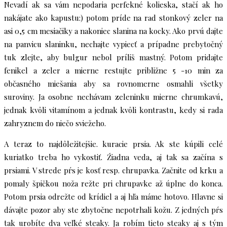
Nevadí ak sa vám nepodaria perfekné kolieska, stačí ak ho
nakájate ako kapustu:) potom príde na rad stonkový zeler na
asi 0,5 cm mesiačiky a nakoniec slanina na kocky. Ako prvú dajte
na panvicu slaninku, nechajte vypiecť a prípadne prebytočný
tuk zlejte, aby bulgur nebol príliš mastný. Potom pridajte
fenikel a zeler a mierne restujte približne 5 -10 min za
občasného miešania aby sa rovnomerne osmahli všetky
suroviny. Ja osobne nechávam zeleninku mierne chrumkavú,
jednak kvôli vitamínom a jednak kvôli kontrastu, kedy si rada
zahryznem do niečo sviežeho.
A teraz to najdôležitejšie. kuracie prsia. Ak ste kúpili celé
kuriatko treba ho vykostiť. Źiadna veda, aj tak sa začína s
prsiami. V strede pŕs je kosť resp. chrupavka. Začnite od krku a
pomaly špičkou noža režte pri chrupavke až úplne do konca.
Potom prsia odrežte od krídiel a aj hľa máme hotovo. Hlavne si
dávajte pozor aby ste zbytočne nepotrhali kožu. Z jedných pŕs
tak urobíte dva veľké steaky. Ja robím tieto steaky aj s tým