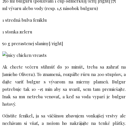
250 ml bulguru (používam 1 cup odmerku)[/left] [right]375
ml vývaru alebo vody (resp. 1,5 násobok bulguru)
1 stredná bulva feniklu
1 stonka zeleru
50 g prerastenej slaniny[/right]
Ak chcete večeru stihnúť do 30 minút, treba sa zahrať na
Jamieho Olivera:). To znamená, rozpáľte rúru na 200 stupňov, a
dajte variť bulgur s vývarom na mierny plameň. Bulgur
potrebuje tak 10 -15 min aby sa uvaril, sem tam premiešajte.
Inak sa mu netreba venovať, a keď sa voda vyparí je bulgur
hotový.
Očistite fenikel, ja sa väčšinou zbavujem vonkajšej vrstvy ale
nechávam si vňať, a nožom ho nakrájajte na tenké plátky.