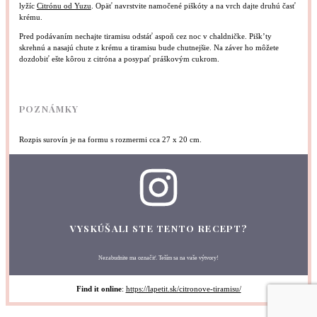
lyžíc
Citrónu od Yuzu
. Opäť navrstvite namočené piškóty a na vrch dajte druhú časť
krému.
Pred podávaním nechajte tiramisu odstáť aspoň cez noc v chaldničke. Pišk’ty
skrehnú a nasajú chute z krému a tiramisu bude chutnejšie. Na záver ho môžete
dozdobiť ešte kôrou z citróna a posypať práškovým cukrom.
POZNÁMKY
Rozpis surovín je na formu s rozmermi cca 27 x 20 cm.
VYSKÚŠALI STE TENTO RECEPT?
Nezabudnite ma označiť. Teším sa na vaše výtvory!
Find it online
:
https://lapetit.sk/citronove-tiramisu/