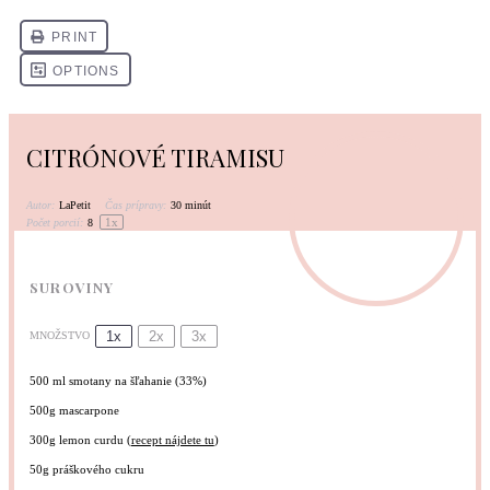
CITRÓNOVÉ TIRAMISU
Autor:
LaPetit
Čas prípravy:
30 minút
1
x
Počet porcií:
8
SUROVINY
1x
2x
3x
MNOŽSTVO
500
ml smotany na šľahanie (33%)
500g
mascarpone
300g
lemon curdu (
recept nájdete tu
)
50g
práškového cukru