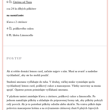
6
ČL
Citrónu od Yuzu
cca
24
ks dlhých piškótov
na namáčanie:
šťava z 2 citrónov
4
ČL práškového cukru
6
PL likéru Limoncello
POSTUP
Ak si robíte domáci lemon curd, začnite najprv s ním. Musí sa uvariť a nasledne
vychladnúť, aby ste ho mohli použiť.
Studenú smotanu vyšľahajte do tuha. V druhej, väčšej miske vymiešajte spolu
vychladnutý lemon curd, práškový cukor a mascarpone. Všetky suroviny sa musia
spojiť. Opatrne potom primiešajte vyšľahanú smotanu.
V plytkom tanieri zmiešajte šťavu z citrónov, práškový cukor a limoncello. Po
jednom namáčajte piškóty a ukladajte do pripravenej formy tak, aby piškóty pokryli
celý povrch. Ak je to potrebné piškóty odrežte alebo skráťte. Na vrstvu piškót dajte
polovicu mascarpone krému a na zvýraznenie citónovej chuti 6 plných čajových