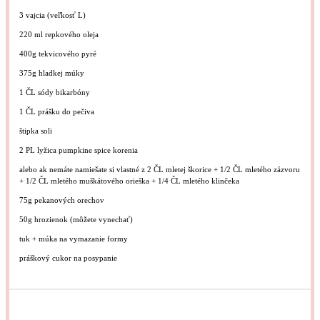
3
vajcia (veľkosť L)
220
ml repkového oleja
400g
tekvicového pyré
375g
hladkej múky
1
ČL sódy bikarbóny
1
ČL prášku do pečiva
štipka soli
2
PL lyžica pumpkine spice korenia
alebo ak nemáte namiešate si vlastné z 2 ČL mletej škorice + 1/2 ČL mletého zázvoru
+ 1/2 ČL mletého muškátového orieška + 1/4 ČL mletého klinčeka
75g
pekanových orechov
50g
hrozienok (môžete vynechať)
tuk + múka na vymazanie formy
práškový cukor na posypanie