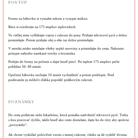
POSTUP
Formu na bábovku si vymažte tukom a vysypte múkou.
Rúru si rozohrejte na 175 stupňov teplovzduch.
Vo väčšej mise vyšľahajte vajcia s cukrom do peny. Pridajte tekvicové pyré a dobre
premiešajte. Potom pridajte olej a ešte raz dobre premiešajte.
V menšej miske zmiešajte všetky sypké suroviny a primiešajte do cesta. Nakoniec
prisypte nahrubo nasekané orechy a hrozienka.
Prelejte do formy na pečenie a dajte hneď piecť. Pri teplote 175 stupňov pečte
približne 50- 60 minút.
Upečenú bábovku nechajte 10 minút vychaldnúť a potom preklopte. Pred
podávaním ju môžeťe zľahka poprášiť práškovým cukrom.
POZNÁMKY
Do cesta pridávate sódu bikarbónu, ktorá pomáha nadvihnúť tekvicové pyré. Treba
s ňou pracovať rýchlo, takže hneď ako cesto doniešate, dajte ho do rúry aby správne
„povyrástlo“.
Ak chcete vyskúšať polovičnú verziu s menej cukrom, všetko sa dá vydeliť dvoma.