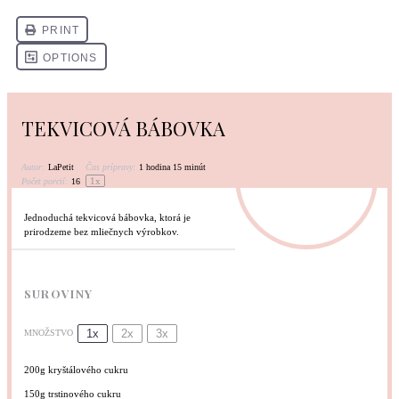
TEKVICOVÁ BÁBOVKA
Autor:
LaPetit
Čas prípravy:
1 hodina 15 minút
1
x
Počet porcií:
16
Jednoduchá tekvicová bábovka, ktorá je
prirodzeme bez mliečnych výrobkov.
SUROVINY
1x
2x
3x
MNOŽSTVO
200g
kryštálového cukru
150g
trstinového cukru