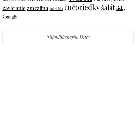
čučoriedky
šalát
zaváranie
zmrzlina
šišky
čokoláda
špargľa
Najobľúbenejšie Dnes