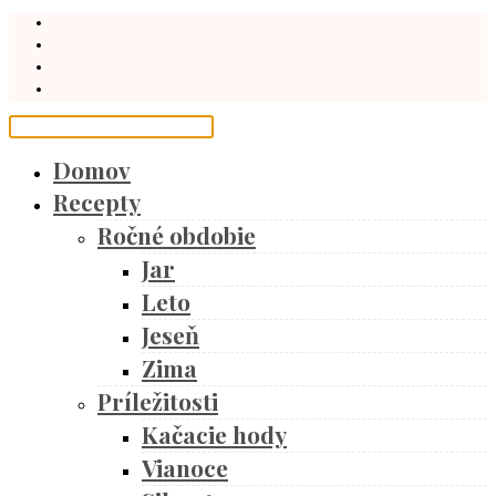
Domov
Recepty
Ročné obdobie
Jar
Leto
Jeseň
Zima
Príležitosti
Kačacie hody
Vianoce