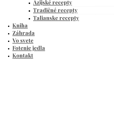
Ázijské recepty
Tradičné recepty
Talianske recepty
Kniha
Záhrada
Vo svete
Fotenie jedla
Kontakt