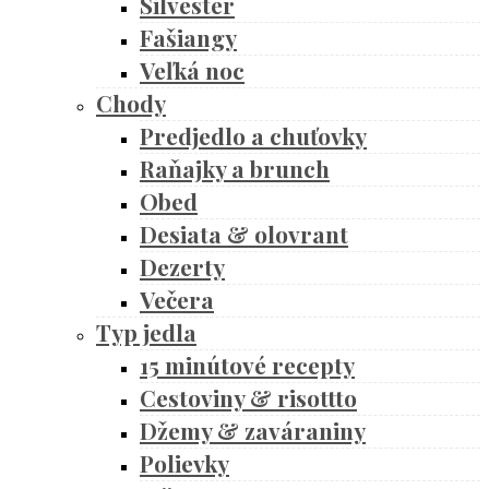
Silvester
Fašiangy
Veľká noc
Chody
Predjedlo a chuťovky
Raňajky a brunch
Obed
Desiata & olovrant
Dezerty
Večera
Typ jedla
15 minútové recepty
Cestoviny & risottto
Džemy & zaváraniny
Polievky