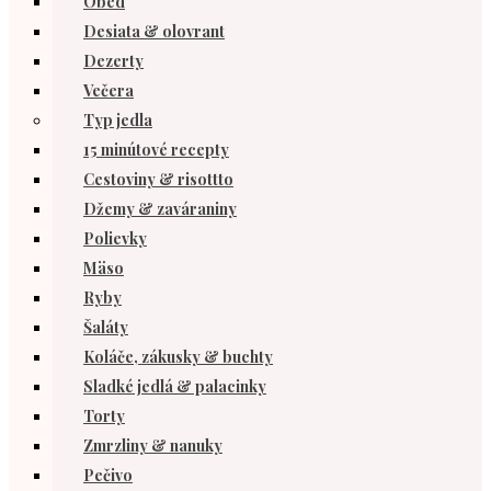
Obed
Desiata & olovrant
Dezerty
Večera
Typ jedla
15 minútové recepty
Cestoviny & risottto
Džemy & zaváraniny
Polievky
Mäso
Ryby
Šaláty
Koláče, zákusky & buchty
Sladké jedlá & palacinky
Torty
Zmrzliny & nanuky
Pečivo