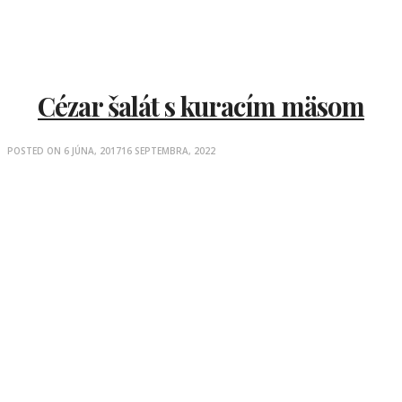
Cézar šalát s kuracím mäsom
POSTED ON
6 JÚNA, 2017
16 SEPTEMBRA, 2022