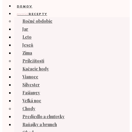
DOMOV
prezrieť
RECEPTY
Ročné obdobie
Jar
Leto
Jeseň
Zima
Príležitosti
Kačacie hody
Vianoce
Silvester
Fašiangy
Veľká noc
Chody
Predjedlo a chuťovky
Raňajky a brunch