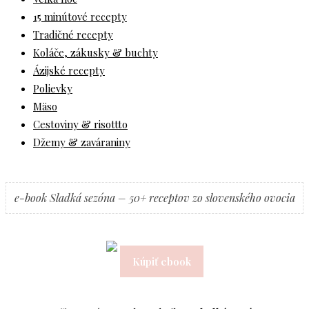
15 minútové recepty
Tradičné recepty
Koláče, zákusky & buchty
Ázijské recepty
Polievky
Mäso
Cestoviny & risottto
Džemy & zaváraniny
e-book Sladká sezóna – 50+ receptov zo slovenského ovocia
Kúpiť ebook