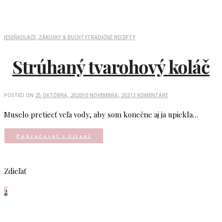
JESEŇ
KOLÁČE, ZÁKUSKY & BUCHTY
TRADIČNÉ RECEPTY
Strúhaný tvarohový koláč
POSTED ON
25 OKTÓBRA, 2020
10 NOVEMBRA, 2021
3 KOMENTÁRE
Muselo pretiecť veľa vody, aby som konečne aj ja upiekla…
Pokračovať v čítaní
Zdieľať
2