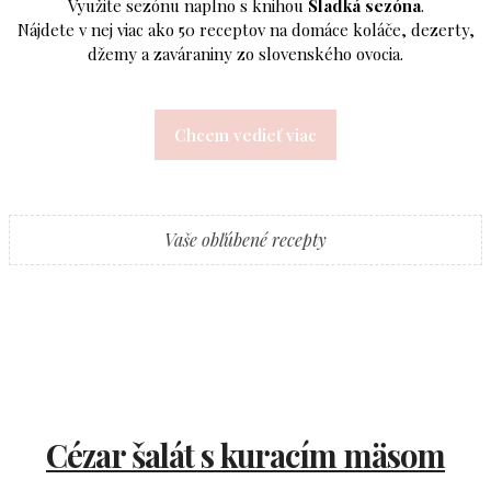
Využite sezónu naplno s knihou
Sladká sezóna
.
Nájdete v nej viac ako 50 receptov na domáce koláče, dezerty,
džemy a zaváraniny zo slovenského ovocia.
Chcem vedieť viac
Vaše obľúbené recepty
Cézar šalát s kuracím mäsom