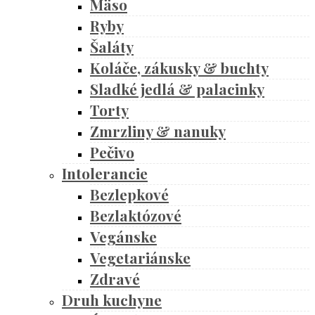
Mäso
Ryby
Šaláty
Koláče, zákusky & buchty
Sladké jedlá & palacinky
Torty
Zmrzliny & nanuky
Pečivo
Intolerancie
Bezlepkové
Bezlaktózové
Vegánske
Vegetariánske
Zdravé
Druh kuchyne