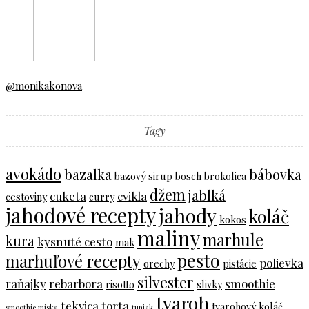
@monikakonova
Tagy
avokádo
bazalka
bábovka
bazový sirup
bosch
brokolica
džem
jablká
cuketa
cvikla
cestoviny
curry
jahodové recepty
jahody
koláč
kokos
maliny
marhule
kura
kysnuté cesto
mak
pesto
marhuľové recepty
polievka
orechy
pistácie
silvester
raňajky
rebarbora
smoothie
risotto
slivky
tvaroh
tekvica
torta
tvarohový koláč
smoothie miska
tuniak