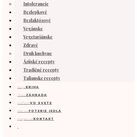
Intolerancie
Bezlepkové
Bezlaktózové
Vegánske
Vegetariánske
Zdravé
Druh kuchyne
Ázijské recepty
Tradičné recepty
Talianske recepty
moja
KNIHA
Naša
ZÁHRADA
LaPetit
VO SVETE
ako na
FOTENIE JEDLA
spojme sa
KONTAKT