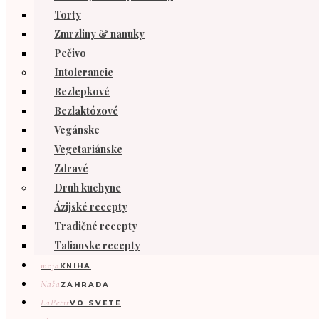
Torty
Zmrzliny & nanuky
Pečivo
Intolerancie
Bezlepkové
Bezlaktózové
Vegánske
Vegetariánske
Zdravé
Druh kuchyne
Ázijské recepty
Tradičné recepty
Talianske recepty
moja
KNIHA
Naša
ZÁHRADA
LaPetit
VO SVETE