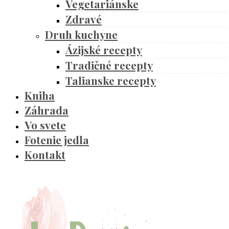
Vegetariánske
Zdravé
Druh kuchyne
Ázijské recepty
Tradičné recepty
Talianske recepty
Kniha
Záhrada
Vo svete
Fotenie jedla
Kontakt