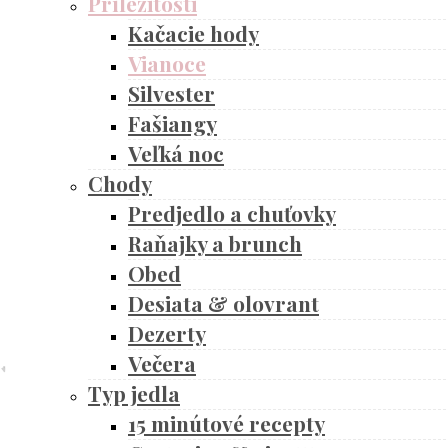
Príležitosti
Kačacie hody
Vianoce
Silvester
Fašiangy
Veľká noc
Chody
Predjedlo a chuťovky
Raňajky a brunch
Obed
Desiata & olovrant
Dezerty
Večera
Typ jedla
15 minútové recepty