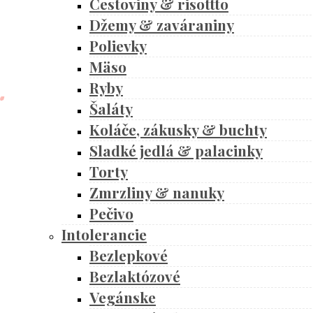
Cestoviny & risottto
Džemy & zaváraniny
Polievky
Mäso
Ryby
Šaláty
Koláče, zákusky & buchty
Sladké jedlá & palacinky
Torty
Zmrzliny & nanuky
Pečivo
Intolerancie
Bezlepkové
Bezlaktózové
Vegánske