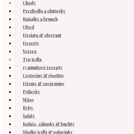
Chody
Predjedlo a chuťovky
Raňajky a brunch
Obed
Desiata & olovrant
Dezerty
Večera
Typ jedla
15 minútové recepty
Cestoviny & risottto
Džemy & zaváraniny
Polievky
Mäso
Ryby
Šaláty
Koláče, zákusky & buchty
Sladké jedlá & palacinky