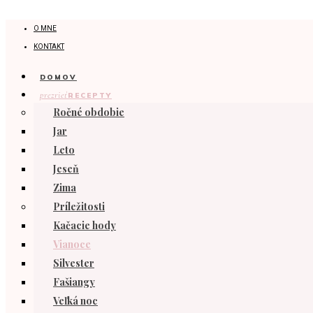
O MNE
KONTAKT
DOMOV
prezrieť
RECEPTY
Ročné obdobie
Jar
Leto
Jeseň
Zima
Príležitosti
Kačacie hody
Vianoce
Silvester
Fašiangy
Veľká noc