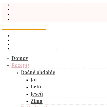
Domov
Recepty
Ročné obdobie
Jar
Leto
Jeseň
Zima