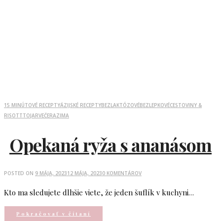
15 MINÚTOVÉ RECEPTY
ÁZIJSKÉ RECEPTY
BEZLAKTÓZOVÉ
BEZLEPKOVÉ
CESTOVINY &
RISOTTTO
JAR
VEČERA
ZIMA
Opekaná ryža s ananásom
POSTED ON
9 MÁJA, 2023
12 MÁJA, 2023
0 KOMENTÁROV
Kto ma sledujete dlhšie viete, že jeden šuflík v kuchyni…
Pokračovať v čítaní