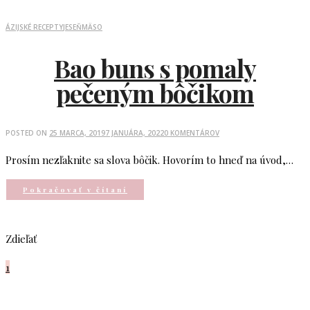
ÁZIJSKÉ RECEPTY
JESEŇ
MÄSO
Bao buns s pomaly
pečeným bôčikom
POSTED ON
25 MARCA, 2019
7 JANUÁRA, 2022
0 KOMENTÁROV
Prosím nezľaknite sa slova bôčik. Hovorím to hneď na úvod,…
Pokračovať v čítaní
Zdieľať
1