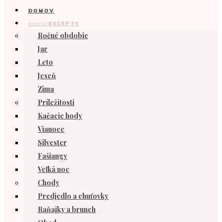
DOMOV
prezrieť
RECEPTY
Ročné obdobie
Jar
Leto
Jeseň
Zima
Príležitosti
Kačacie hody
Vianoce
Silvester
Fašiangy
Veľká noc
Chody
Predjedlo a chuťovky
Raňajky a brunch