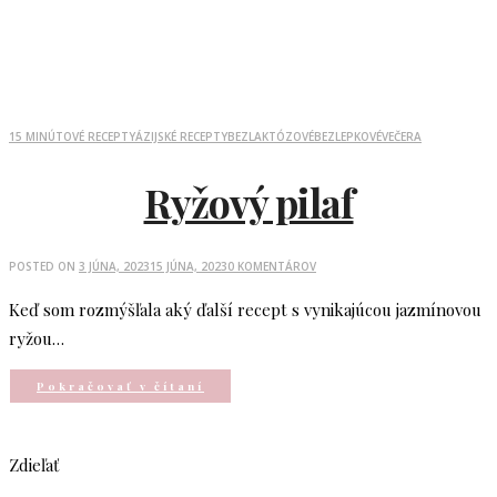
15 MINÚTOVÉ RECEPTY
ÁZIJSKÉ RECEPTY
BEZLAKTÓZOVÉ
BEZLEPKOVÉ
VEČERA
Ryžový pilaf
POSTED ON
3 JÚNA, 2023
15 JÚNA, 2023
0 KOMENTÁROV
Keď som rozmýšľala aký ďalší recept s vynikajúcou jazmínovou
ryžou…
Pokračovať v čítaní
Zdieľať