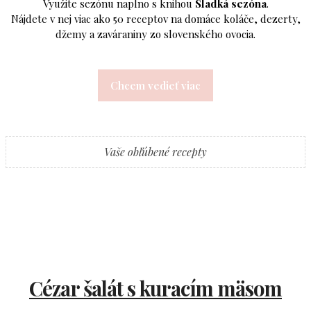
Využite sezónu naplno s knihou
Sladká sezóna
.
Nájdete v nej viac ako 50 receptov na domáce koláče, dezerty,
džemy a zaváraniny zo slovenského ovocia.
Chcem vedieť viac
Vaše obľúbené recepty
Cézar šalát s kuracím mäsom