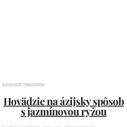
ÁZIJSKÉ RECEPTY
MÄSO
VEČERA
Hovädzie na ázijsky spôsob
s jazmínovou ryžou