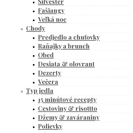
Silvester
Fašiangy
Veľká noc
Chody
Predjedlo a chuťovky
Raňajky a brunch
Obed
Desiata & olovrant
Dezerty
Večera
Typ jedla
15 minútové recepty
Cestoviny & risottto
Džemy & zaváraniny
Polievky