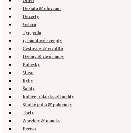
Obed
Desiata & olovrant
Dezerty
Večera
Typ jedla
15 minútové recepty
Cestoviny & risottto
Džemy & zaváraniny
Polievky
Mäso
Ryby
Šaláty
Koláče, zákusky & buchty
Sladké jedlá & palacinky
Torty
Zmrzliny & nanuky
Pečivo