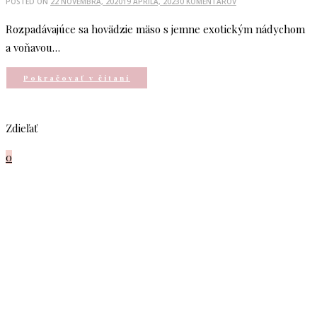
POSTED ON
22 NOVEMBRA, 2020
19 APRÍLA, 2023
0 KOMENTÁROV
Rozpadávajúce sa hovädzie mäso s jemne exotickým nádychom
a voňavou…
Pokračovať v čítaní
Zdieľať
0