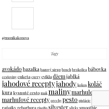
@monikakonova
Tagy
avokádo
bazalka
bábovka
bazový sirup
bosch
brokolica
džem
jablká
cuketa
cvikla
cestoviny
curry
jahodové recepty
jahody
koláč
kokos
maliny
marhule
kura
kysnuté cesto
mak
pesto
marhuľové recepty
polievka
orechy
pistácie
silvester
raňajky
rebarbora
smoothie
risotto
slivky