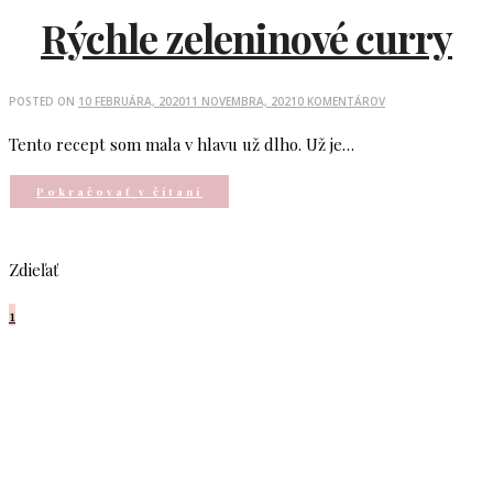
Rýchle zeleninové curry
POSTED ON
10 FEBRUÁRA, 2020
11 NOVEMBRA, 2021
0 KOMENTÁROV
Tento recept som mala v hlavu už dlho. Už je…
Pokračovať v čítaní
Zdieľať
1