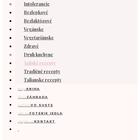
Intolerancie
Bezlepkové
Bezlaktózové
Vegánske
Vegetariánske
Zdravé
Druh kuchyne
Ázijské recepty
Tradičné recepty
Talianske recepty
moja
KNIHA
Naša
ZÁHRADA
LaPetit
VO SVETE
ako na
FOTENIE JEDLA
spojme sa
KONTAKT