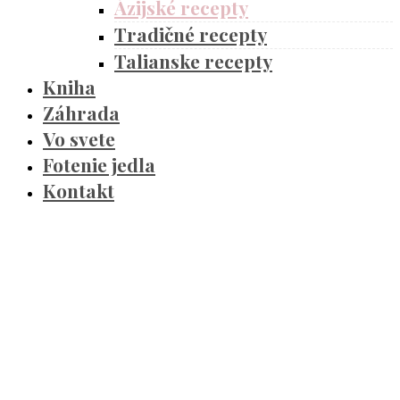
Ázijské recepty
Tradičné recepty
Talianske recepty
Kniha
Záhrada
Vo svete
Fotenie jedla
Kontakt