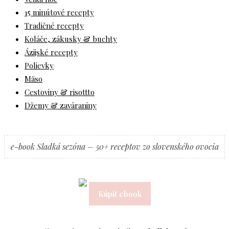
15 minútové recepty
Tradičné recepty
Koláče, zákusky & buchty
Ázijské recepty
Polievky
Mäso
Cestoviny & risottto
Džemy & zaváraniny
e-book Sladká sezóna – 50+ receptov zo slovenského ovocia
Kúpiť ebook