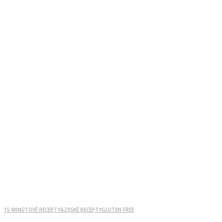
15 MINÚTOVÉ RECEPTY
ÁZIJSKÉ RECEPTY
GLUTEN FREE