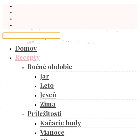
Domov
Recepty
Ročné obdobie
Jar
Leto
Jeseň
Zima
Príležitosti
Kačacie hody
Vianoce