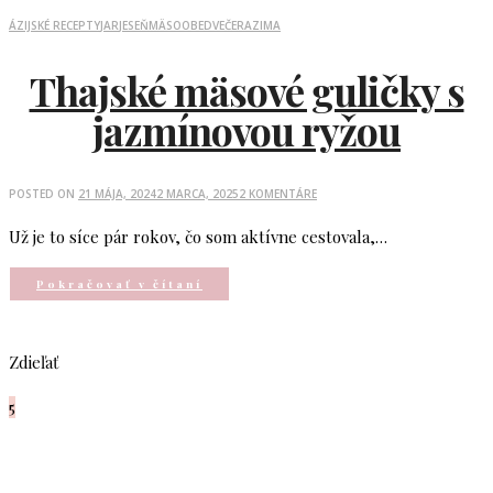
ÁZIJSKÉ RECEPTY
JAR
JESEŇ
MÄSO
OBED
VEČERA
ZIMA
Thajské mäsové guličky s
jazmínovou ryžou
POSTED ON
21 MÁJA, 2024
2 MARCA, 2025
2 KOMENTÁRE
Už je to síce pár rokov, čo som aktívne cestovala,…
Pokračovať v čítaní
Zdieľať
5