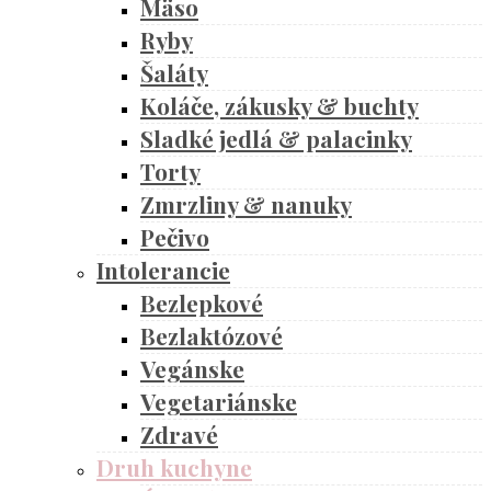
Mäso
Ryby
Šaláty
Koláče, zákusky & buchty
Sladké jedlá & palacinky
Torty
Zmrzliny & nanuky
Pečivo
Intolerancie
Bezlepkové
Bezlaktózové
Vegánske
Vegetariánske
Zdravé
Druh kuchyne