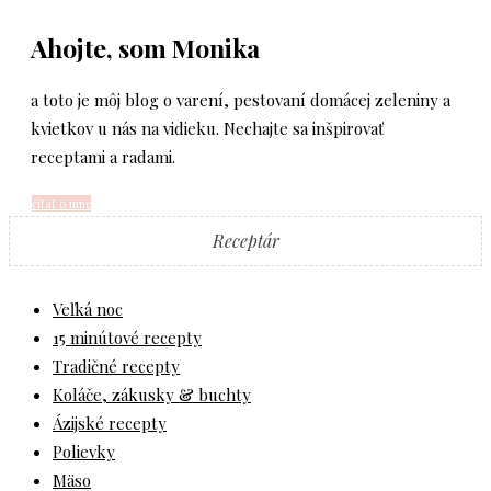
Ahojte, som Monika
a toto je môj blog o varení, pestovaní domácej zeleniny a
kvietkov u nás na vidieku. Nechajte sa inšpirovať
receptami a radami.
čítať o mne
Receptár
Veľká noc
15 minútové recepty
Tradičné recepty
Koláče, zákusky & buchty
Ázijské recepty
Polievky
Mäso