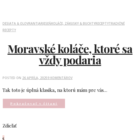
DESIATA & OLOVRANT
JAR
JESEŇ
KOLÁČE, ZÁKUSKY & BUCHTY
RECEPTY
TRADIČNÉ
RECEPTY
Moravské koláče, ktoré sa
vždy podaria
POSTED ON
26 APRÍLA, 2025
9 KOMENTÁROV
Tak toto je úplná klasika, na ktorú mám pre vás…
Pokračovať v čítaní
Zdieľať
5