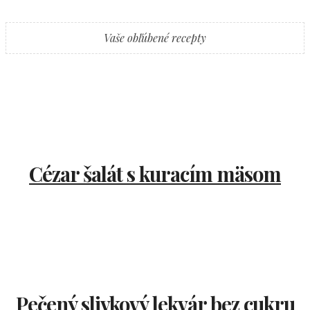
Vaše obľúbené recepty
Cézar šalát s kuracím mäsom
Pečený slivkový lekvár bez cukru