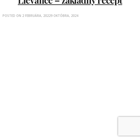
Lievance – základný recept
POSTED ON
2 FEBRUÁRA, 2022
9 OKTÓBRA, 2024