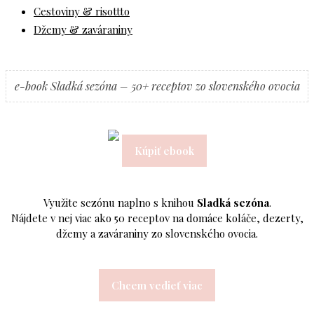
Cestoviny & risottto
Džemy & zaváraniny
e-book Sladká sezóna – 50+ receptov zo slovenského ovocia
Kúpiť ebook
Využite sezónu naplno s knihou
Sladká sezóna
.
Nájdete v nej viac ako 50 receptov na domáce koláče, dezerty,
džemy a zaváraniny zo slovenského ovocia.
Chcem vedieť viac