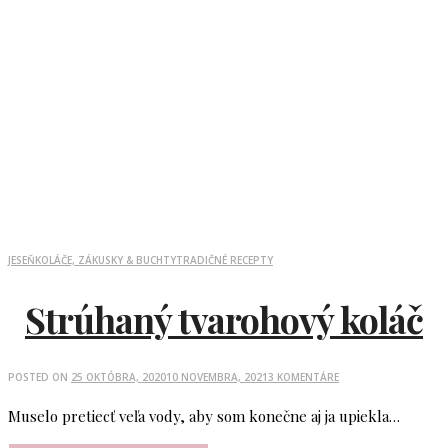
JESEŇ
KOLÁČE, ZÁKUSKY & BUCHTY
TRADIČNÉ RECEPTY
Strúhaný tvarohový koláč
POSTED ON
25 OKTÓBRA, 2020
10 NOVEMBRA, 2021
3 KOMENTÁRE
Muselo pretiecť veľa vody, aby som konečne aj ja upiekla…