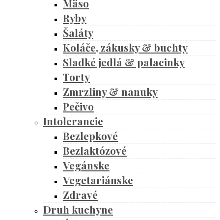
Mäso
Ryby
Šaláty
Koláče, zákusky & buchty
Sladké jedlá & palacinky
Torty
Zmrzliny & nanuky
Pečivo
Intolerancie
Bezlepkové
Bezlaktózové
Vegánske
Vegetariánske
Zdravé
Druh kuchyne