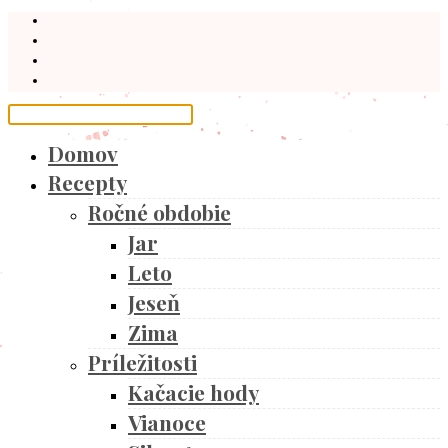
Domov
Recepty
Ročné obdobie
Jar
Leto
Jeseň
Zima
Príležitosti
Kačacie hody
Vianoce