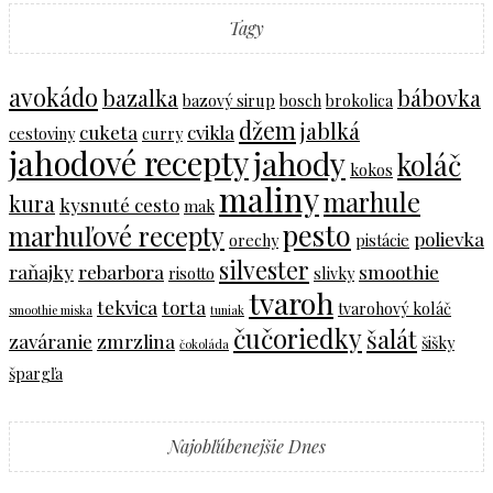
Tagy
avokádo
bazalka
bábovka
bazový sirup
bosch
brokolica
džem
jablká
cuketa
cvikla
cestoviny
curry
jahodové recepty
jahody
koláč
kokos
maliny
marhule
kura
kysnuté cesto
mak
pesto
marhuľové recepty
polievka
orechy
pistácie
silvester
raňajky
rebarbora
smoothie
risotto
slivky
tvaroh
tekvica
torta
tvarohový koláč
smoothie miska
tuniak
čučoriedky
šalát
zaváranie
zmrzlina
šišky
čokoláda
špargľa
Najobľúbenejšie Dnes