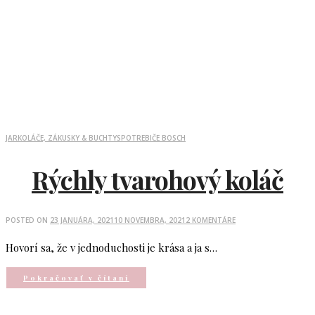
JAR
KOLÁČE, ZÁKUSKY & BUCHTY
SPOTREBIČE BOSCH
Rýchly tvarohový koláč
POSTED ON
23 JANUÁRA, 2021
10 NOVEMBRA, 2021
2 KOMENTÁRE
Hovorí sa, že v jednoduchosti je krása a ja s…
Pokračovať v čítaní