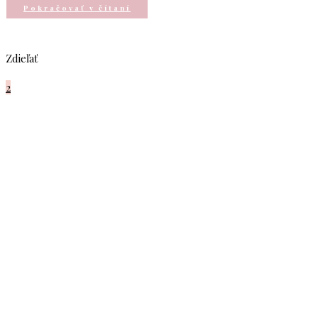
Pokračovať v čítaní
Zdieľať
2