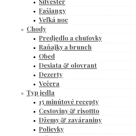
Silvester
Fašiangy
Veľká noc
Chody
Predjedlo a chuťovky
Raňajky a brunch
Obed
Desiata & olovrant
Dezerty
Večera
Typ jedla
15 minútové recepty
Cestoviny & risottto
Džemy & zaváraniny
Polievky