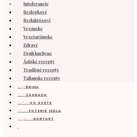
Intolerancie
Bezlepkové
Bezlaktózové
Vegánske
Vegetariánske
Zdravé
Druh kuchyne
Ázijské recepty
Tradičné recepty
Talianske recepty
moja
KNIHA
Naša
ZÁHRADA
LaPetit
VO SVETE
ako na
FOTENIE JEDLA
spojme sa
KONTAKT