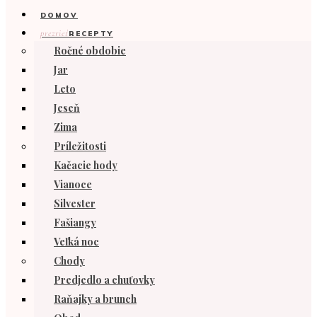
DOMOV
prezrieť
RECEPTY
Ročné obdobie
Jar
Leto
Jeseň
Zima
Príležitosti
Kačacie hody
Vianoce
Silvester
Fašiangy
Veľká noc
Chody
Predjedlo a chuťovky
Raňajky a brunch