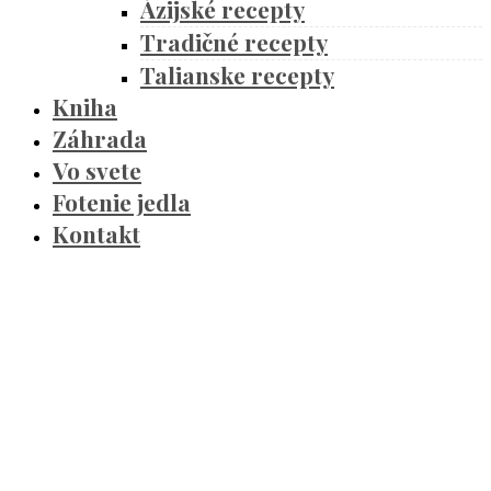
Ázijské recepty
Tradičné recepty
Talianske recepty
Kniha
Záhrada
Vo svete
Fotenie jedla
Kontakt