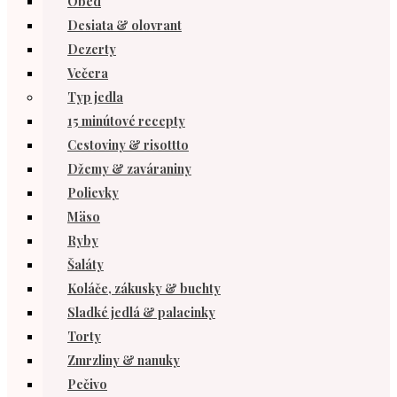
Obed
Desiata & olovrant
Dezerty
Večera
Typ jedla
15 minútové recepty
Cestoviny & risottto
Džemy & zaváraniny
Polievky
Mäso
Ryby
Šaláty
Koláče, zákusky & buchty
Sladké jedlá & palacinky
Torty
Zmrzliny & nanuky
Pečivo