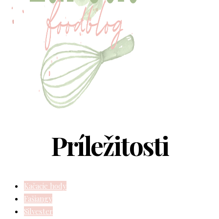
Príležitosti
Kačacie hody
Fašiangy
Silvester