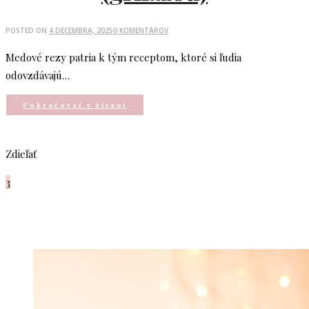
POSTED ON
4 DECEMBRA, 2025
0 KOMENTÁROV
Medové rezy patria k tým receptom, ktoré si ľudia
odovzdávajú…
Pokračovať v čítaní
Zdieľať
3