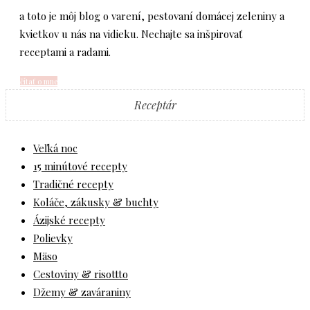
a toto je môj blog o varení, pestovaní domácej zeleniny a
kvietkov u nás na vidieku. Nechajte sa inšpirovať
receptami a radami.
čítať o mne
Receptár
Veľká noc
15 minútové recepty
Tradičné recepty
Koláče, zákusky & buchty
Ázijské recepty
Polievky
Mäso
Cestoviny & risottto
Džemy & zaváraniny