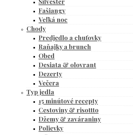
Silvester
Fašiangy
Veľká noc
Chody
Predjedlo a chuťovky
Raňajky a brunch
Obed
Desiata & olovrant
Dezerty
Večera
Typ jedla
15 minútové recepty
Cestoviny & risottto
Džemy & zaváraniny
Polievky