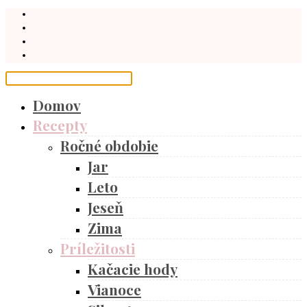
Domov
Recepty
Ročné obdobie
Jar
Leto
Jeseň
Zima
Príležitosti
Kačacie hody
Vianoce