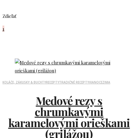
Zdieľať
1
KOLÁČE, ZÁKUSKY & BUCHTY
RECEPTY
TRADIČNÉ RECEPTY
VIANOCE
ZIMA
Medové rezy s
chrumkavými
karamelovými orieškami
(grilážou)