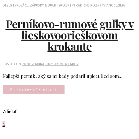
DEZERTY
KOLÁČE, ZÁKUSKY & BUCHTY
RECEPTY
TRADIČNÉ RECEPTY
VIANOCE
ZIMA
Perníkovo-rumové guľky v
lieskovoorieškovom
krokante
POSTED ON
28 NOVEMBRA, 2025
0 KOMENTÁROV
Najlepší perník, aký sa mi kedy podaril upiecť Keď som…
Pokračovať v čítaní
Zdieľať
2