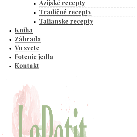
Ázijské recepty
Tradičné recepty
Talianske recepty
Kniha
Záhrada
Vo svete
Fotenie jedla
Kontakt