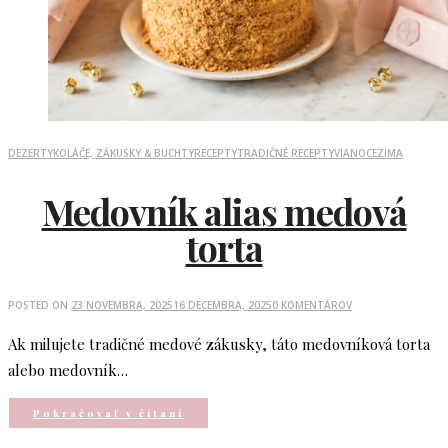
DEZERTY
KOLÁČE, ZÁKUSKY & BUCHTY
RECEPTY
TRADIČNÉ RECEPTY
VIANOCE
ZIMA
Medovník alias medová
torta
POSTED ON
23 NOVEMBRA, 2025
16 DECEMBRA, 2025
0 KOMENTÁROV
Ak milujete tradičné medové zákusky, táto medovníková torta
alebo medovník…
Pokračovať v čítaní