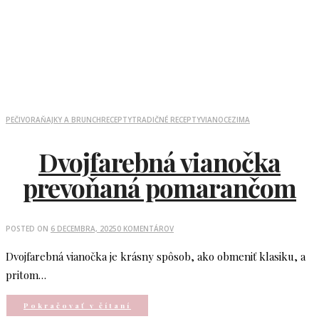
PEČIVO
RAŇAJKY A BRUNCH
RECEPTY
TRADIČNÉ RECEPTY
VIANOCE
ZIMA
Dvojfarebná vianočka
prevoňaná pomarančom
POSTED ON
6 DECEMBRA, 2025
0 KOMENTÁROV
Dvojfarebná vianočka je krásny spôsob, ako obmeniť klasiku, a
pritom…
Pokračovať v čítaní