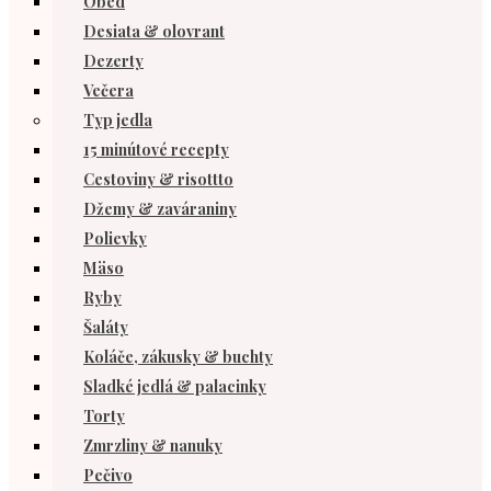
Obed
Desiata & olovrant
Dezerty
Večera
Typ jedla
15 minútové recepty
Cestoviny & risottto
Džemy & zaváraniny
Polievky
Mäso
Ryby
Šaláty
Koláče, zákusky & buchty
Sladké jedlá & palacinky
Torty
Zmrzliny & nanuky
Pečivo