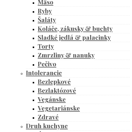
Mäso
Ryby
Šaláty
Koláče, zákusky & buchty
Sladké jedlá & palacinky
Torty
Zmrzliny & nanuky
Pečivo
Intolerancie
Bezlepkové
Bezlaktózové
Vegánske
Vegetariánske
Zdravé
Druh kuchyne