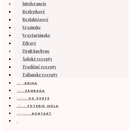
Intolerancie
Bezlepkové
Bezlaktózové
Vegánske
Vegetariánske
Zdravé
Druh kuchyne
Ázijské recepty
Tradičné recepty
Talianske recepty
moja
KNIHA
Naša
ZÁHRADA
LaPetit
VO SVETE
ako na
FOTENIE JEDLA
spojme sa
KONTAKT