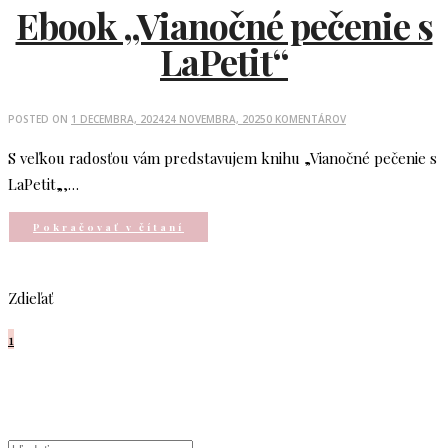
Ebook „Vianočné pečenie s
LaPetit“
POSTED ON
1 DECEMBRA, 2024
24 NOVEMBRA, 2025
0 KOMENTÁROV
S veľkou radosťou vám predstavujem knihu „Vianočné pečenie s
LaPetit„,…
Pokračovať v čítaní
Zdieľať
1