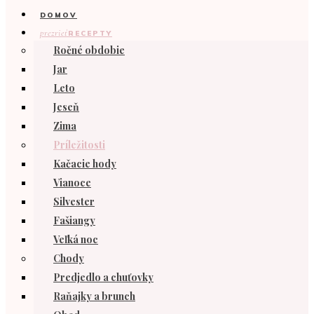
DOMOV
prezrieť
RECEPTY
Ročné obdobie
Jar
Leto
Jeseň
Zima
Príležitosti
Kačacie hody
Vianoce
Silvester
Fašiangy
Veľká noc
Chody
Predjedlo a chuťovky
Raňajky a brunch