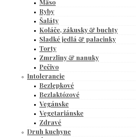
Mäso
Ryby
Šaláty
Koláče, zákusky & buchty
Sladké jedlá & palacinky
Torty
Zmrzliny & nanuky
Pečivo
Intolerancie
Bezlepkové
Bezlaktózové
Vegánske
Vegetariánske
Zdravé
Druh kuchyne