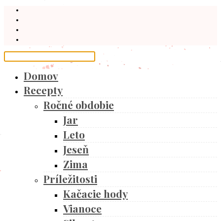
Domov
Recepty
Ročné obdobie
Jar
Leto
Jeseň
Zima
Príležitosti
Kačacie hody
Vianoce