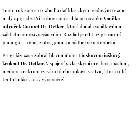
Tento rok som sa rozhodla dať klasickým medovým rezom
malý upgrade. Pri kréme som siahla po novinke
Vanilka
mlynček Gurmet Dr. Oetker
, ktorá dodala vanilkovému
základu intenzívnejšiu vôňu. Rozdiel je cítiť už pri varení
pudingu — vôňa je plná, jemná a nádherne autentická.
Pri griláži zase zohral hlavnú úlohu
Lieskovoorieškový
krokant Dr. Oetker
. V spojení s vlašskými orechmi, maslom,
medom a cukrom vytvára tú chrumkavú vrstvu, ktorá robí
tento koláčik taký výnimočný.