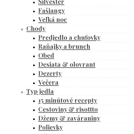
Silvester
Fašiangy
Veľká noc
Chody
Predjedlo a chuťovky
Raňajky a brunch
Obed
Desiata & olovrant
Dezerty
Večera
Typ jedla
15 minútové recepty
Cestoviny & risottto
Džemy & zaváraniny
Polievky