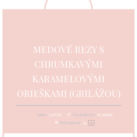
MEDOVÉ REZY S
CHRUMKAVÝMI
KARAMELOVÝMI
ORIEŠKAMI (GRILÁŽOU)
Autor:
LaPetit
Čas prípravy:
55 minút
Počet porcií:
24
1
x