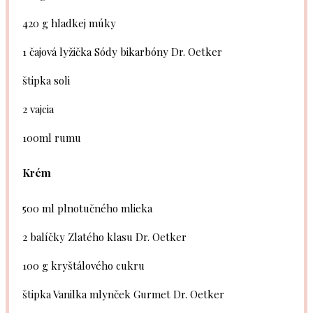
420 g
hladkej múky
1
čajová lyžička Sódy bikarbóny Dr. Oetker
štipka soli
2
vajcia
100
ml rumu
Krém
500
ml plnotučného mlieka
2
balíčky Zlatého klasu Dr. Oetker
100 g
kryštálového cukru
štipka Vanilka mlynček Gurmet Dr. Oetker