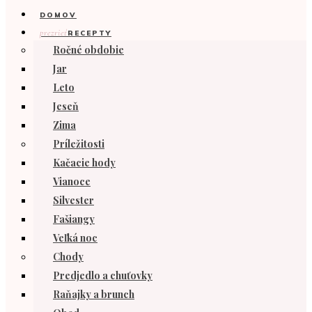
DOMOV
prezrieť
RECEPTY
Ročné obdobie
Jar
Leto
Jeseň
Zima
Príležitosti
Kačacie hody
Vianoce
Silvester
Fašiangy
Veľká noc
Chody
Predjedlo a chuťovky
Raňajky a brunch