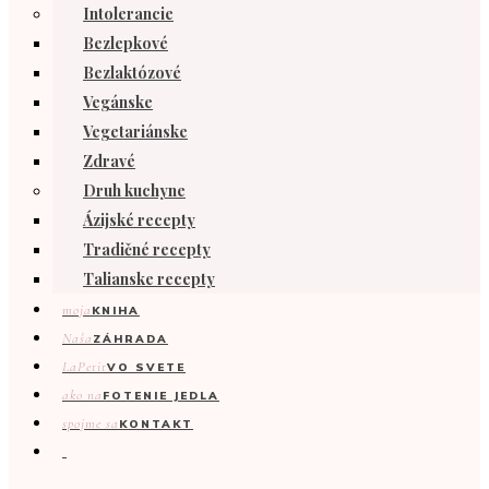
Intolerancie
Bezlepkové
Bezlaktózové
Vegánske
Vegetariánske
Zdravé
Druh kuchyne
Ázijské recepty
Tradičné recepty
Talianske recepty
moja
KNIHA
Naša
ZÁHRADA
LaPetit
VO SVETE
ako na
FOTENIE JEDLA
spojme sa
KONTAKT