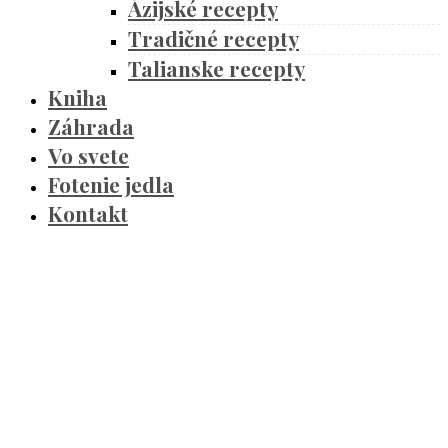
Ázijské recepty
Tradičné recepty
Talianske recepty
Kniha
Záhrada
Vo svete
Fotenie jedla
Kontakt