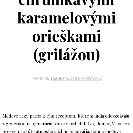
karamelovými
orieškami
(grilážou)
POSTED ON
4 DECEMBRA, 2025
0 KOMENTÁROV
Medové rezy patria k tým receptom, ktoré si ľudia odovzdávajú
z generácie na generáciu. Vonia v nich detstvo, domov, Vianoce a
presne pre túto atmosféru ich milujem aj ja. Jemné medové