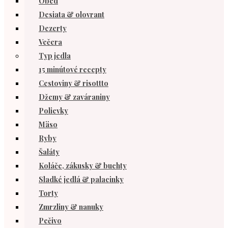
Obed
Desiata & olovrant
Dezerty
Večera
Typ jedla
15 minútové recepty
Cestoviny & risottto
Džemy & zaváraniny
Polievky
Mäso
Ryby
Šaláty
Koláče, zákusky & buchty
Sladké jedlá & palacinky
Torty
Zmrzliny & nanuky
Pečivo