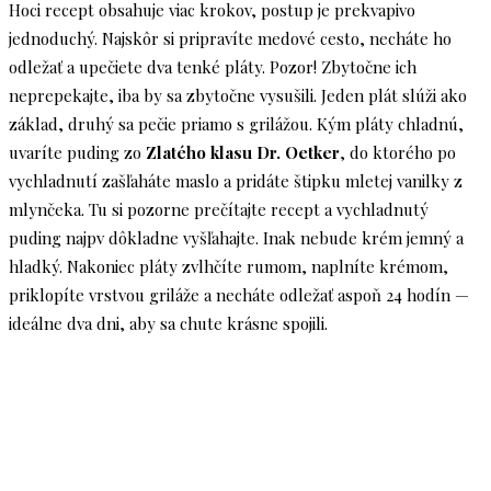
Hoci recept obsahuje viac krokov, postup je prekvapivo
jednoduchý. Najskôr si pripravíte medové cesto, necháte ho
odležať a upečiete dva tenké pláty. Pozor! Zbytočne ich
neprepekajte, iba by sa zbytočne vysušili. Jeden plát slúži ako
základ, druhý sa pečie priamo s grilážou. Kým pláty chladnú,
uvaríte puding zo
Zlatého klasu Dr. Oetker
, do ktorého po
vychladnutí zašľaháte maslo a pridáte štipku mletej vanilky z
mlynčeka. Tu si pozorne prečítajte recept a vychladnutý
puding najpv dôkladne vyšľahajte. Inak nebude krém jemný a
hladký. Nakoniec pláty zvlhčíte rumom, naplníte krémom,
priklopíte vrstvou griláže a necháte odležať aspoň 24 hodín —
ideálne dva dni, aby sa chute krásne spojili.