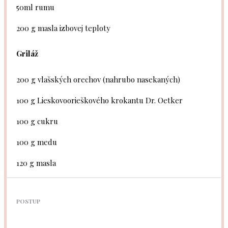
50
ml rumu
200 g
masla izbovej teploty
Griláž
200 g
vlašských orechov (nahrubo nasekaných)
100 g
Lieskovoorieškového krokantu Dr. Oetker
100 g
cukru
100 g
medu
120 g
masla
POSTUP