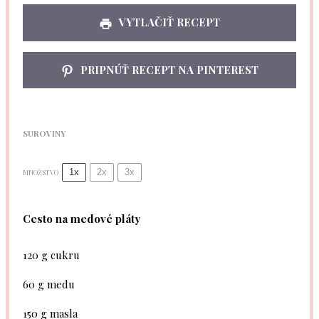
VYTLAČIŤ RECEPT
PRIPNÚŤ RECEPT NA PINTEREST
SUROVINY
1x
2x
3x
MNOŽSTVO
Cesto na medové pláty
120 g
cukru
60 g
medu
150 g
masla