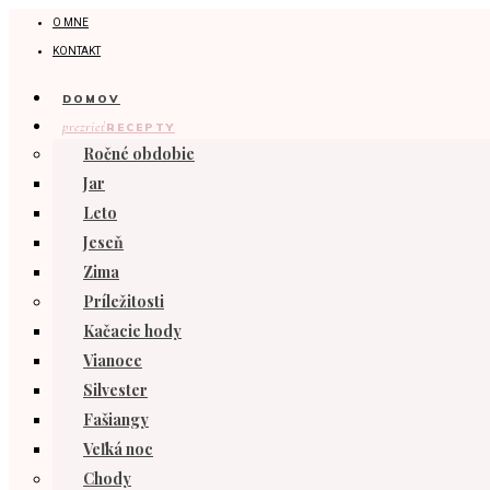
O MNE
KONTAKT
DOMOV
prezrieť
RECEPTY
Ročné obdobie
Jar
Leto
Jeseň
Zima
Príležitosti
Kačacie hody
Vianoce
Silvester
Fašiangy
Veľká noc
Chody