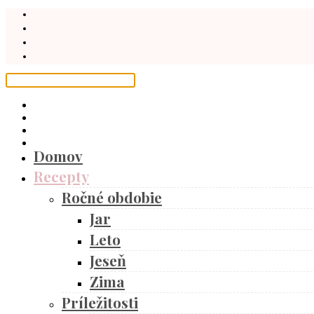
Domov
Recepty
Ročné obdobie
Jar
Leto
Jeseň
Zima
Príležitosti