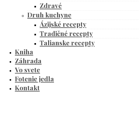
Zdravé
Druh kuchyne
Ázijské recepty
Tradičné recepty
Talianske recepty
Kniha
Záhrada
Vo svete
Fotenie jedla
Kontakt