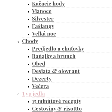
Kačacie hody
Vianoce
Silvester
Fašiangy
Veľká noc
Chody
Predjedlo a chuťovky
Raňajky a brunch
Obed
Desiata & olovrant
Dezerty
Večera
Typ jedla
15 minútové recepty
Cestoviny & risottto