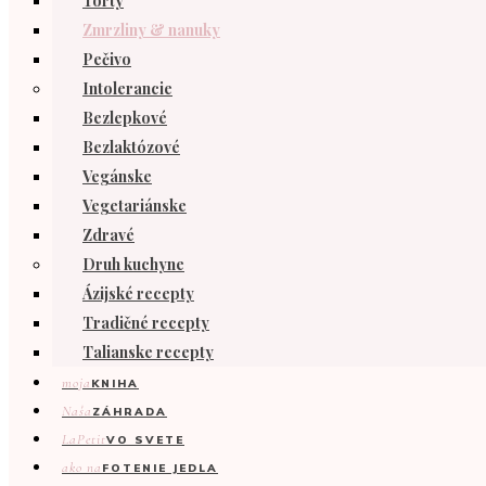
Torty
Zmrzliny & nanuky
Pečivo
Intolerancie
Bezlepkové
Bezlaktózové
Vegánske
Vegetariánske
Zdravé
Druh kuchyne
Ázijské recepty
Tradičné recepty
Talianske recepty
moja
KNIHA
Naša
ZÁHRADA
LaPetit
VO SVETE
ako na
FOTENIE JEDLA