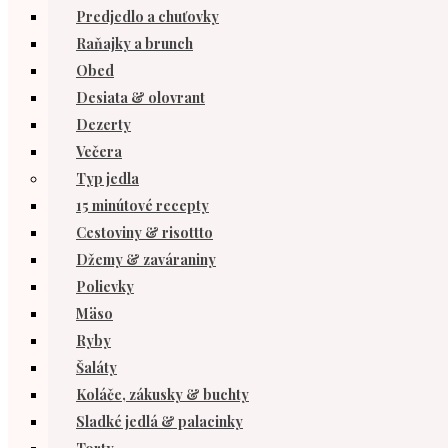
Predjedlo a chuťovky
Raňajky a brunch
Obed
Desiata & olovrant
Dezerty
Večera
Typ jedla
15 minútové recepty
Cestoviny & risottto
Džemy & zaváraniny
Polievky
Mäso
Ryby
Šaláty
Koláče, zákusky & buchty
Sladké jedlá & palacinky