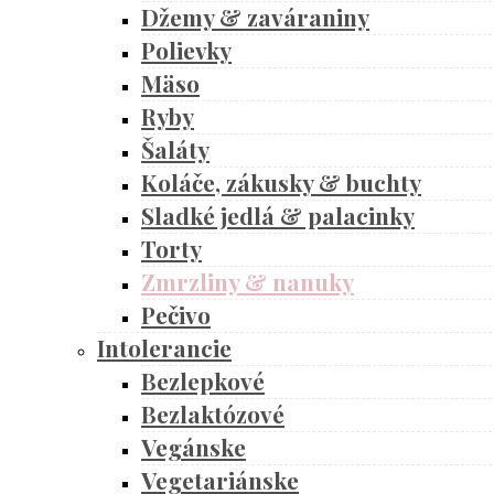
Džemy & zaváraniny
Polievky
Mäso
Ryby
Šaláty
Koláče, zákusky & buchty
Sladké jedlá & palacinky
Torty
Zmrzliny & nanuky
Pečivo
Intolerancie
Bezlepkové
Bezlaktózové
Vegánske
Vegetariánske