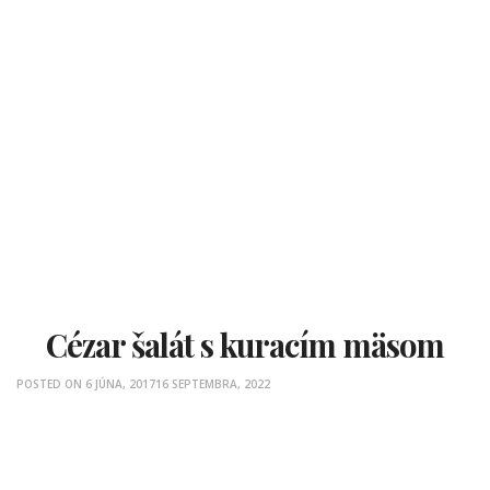
Cézar šalát s kuracím mäsom
POSTED ON
6 JÚNA, 2017
16 SEPTEMBRA, 2022