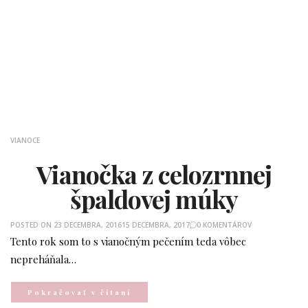
VIANOCE
Vianočka z celozrnnej
špaldovej múky
POSTED ON
23 DECEMBRA, 2016
15 DECEMBRA, 2017
0 KOMENTÁROV
Tento rok som to s vianočným pečením teda vôbec
nepreháňala…
Pokračovať v čítaní