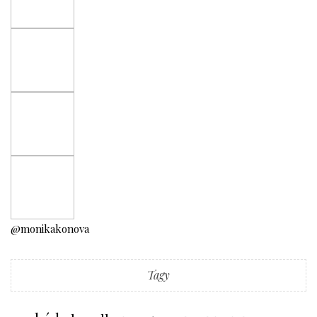
@monikakonova
Tagy