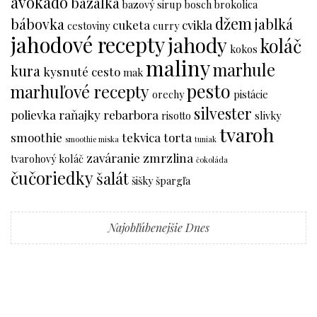
avokádo
bazalka
bazový sirup
bosch
brokolica
džem
bábovka
jablká
cuketa
cvikla
cestoviny
curry
jahodové recepty
jahody
koláč
kokos
maliny
marhule
kura
kysnuté cesto
mak
pesto
marhuľové recepty
orechy
pistácie
silvester
polievka
raňajky
rebarbora
risotto
slivky
tvaroh
smoothie
tekvica
torta
smoothie miska
tuniak
zaváranie
zmrzlina
tvarohový koláč
čokoláda
čučoriedky
šalát
šišky
špargľa
Najobľúbenejšie Dnes