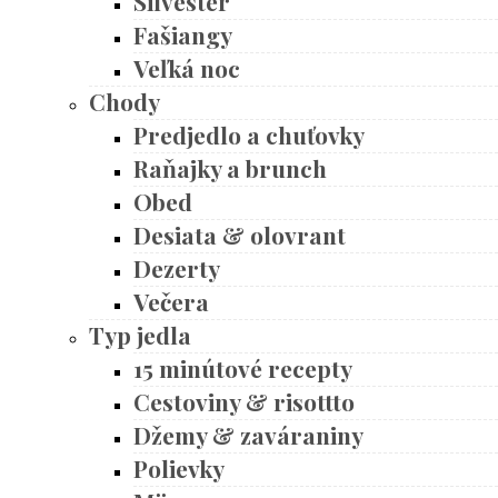
Silvester
Fašiangy
Veľká noc
Chody
Predjedlo a chuťovky
Raňajky a brunch
Obed
Desiata & olovrant
Dezerty
Večera
Typ jedla
15 minútové recepty
Cestoviny & risottto
Džemy & zaváraniny
Polievky