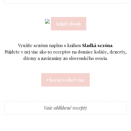
Kúpiť ebook
Využite sezónu naplno s knihou
Sladká sezóna
.
Nájdete v nej viac ako 50 receptov na domáce koláče, dezerty,
džemy a zaváraniny zo slovenského ovocia.
Chcem vedieť viac
Vaše obľúbené recepty