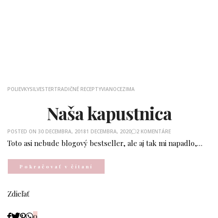
POLIEVKY
SILVESTER
TRADIČNÉ RECEPTY
VIANOCE
ZIMA
Naša kapustnica
POSTED ON
30 DECEMBRA, 2018
1 DECEMBRA, 2020
2 KOMENTÁRE
Toto asi nebude blogový bestseller, ale aj tak mi napadlo,…
Pokračovať v čítaní
Zdieľať
0