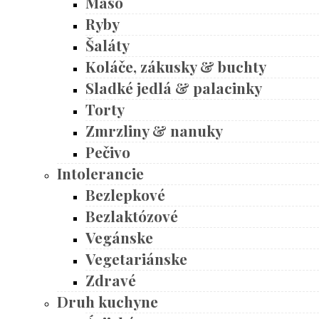
Mäso
Ryby
Šaláty
Koláče, zákusky & buchty
Sladké jedlá & palacinky
Torty
Zmrzliny & nanuky
Pečivo
Intolerancie
Bezlepkové
Bezlaktózové
Vegánske
Vegetariánske
Zdravé
Druh kuchyne