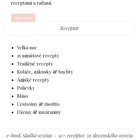
receptami a radami.
čítať o mne
Receptár
Veľká noc
15 minútové recepty
Tradičné recepty
Koláče, zákusky & buchty
Ázijské recepty
Polievky
Mäso
Cestoviny & risottto
Džemy & zaváraniny
e-book Sladká sezóna – 50+ receptov zo slovenského ovocia