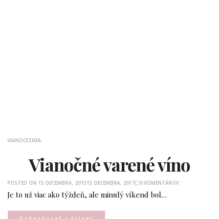
VIANOCE
ZIMA
Vianočné varené víno
POSTED ON
15 DECEMBRA, 2015
15 DECEMBRA, 2017
0 KOMENTÁROV
Je to už viac ako týždeň, ale minulý víkend bol…
Pokračovať v čítaní