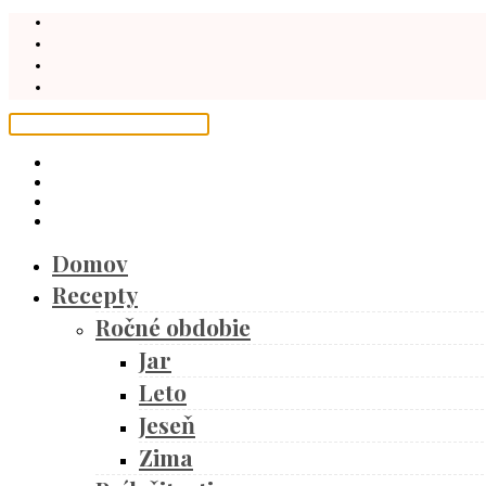
Domov
Recepty
Ročné obdobie
Jar
Leto
Jeseň
Zima