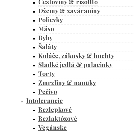
Cestoviny & risottto
Džemy & zaváraniny
Polievky
Mäso
Ryby
Šaláty
Koláče, zákusky & buchty
Sladké jedlá & palacinky
Torty
Zmrzliny & nanuky
Pečivo
Intolerancie
Bezlepkové
Bezlaktózové
Vegánske