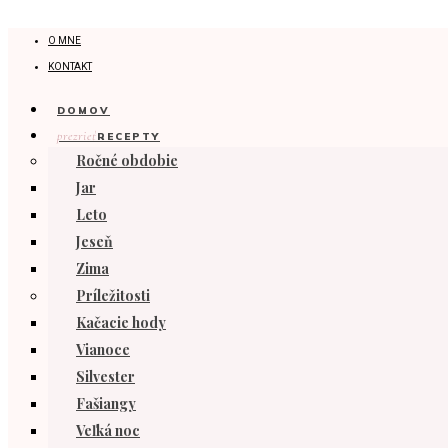
O MNE
KONTAKT
DOMOV
prezrieť
RECEPTY
Ročné obdobie
Jar
Leto
Jeseň
Zima
Príležitosti
Kačacie hody
Vianoce
Silvester
Fašiangy
Veľká noc