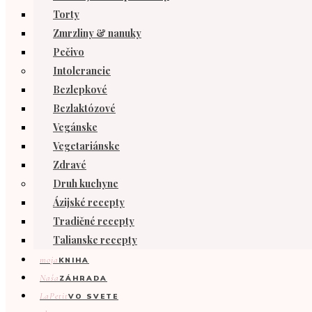
Torty
Zmrzliny & nanuky
Pečivo
Intolerancie
Bezlepkové
Bezlaktózové
Vegánske
Vegetariánske
Zdravé
Druh kuchyne
Ázijské recepty
Tradičné recepty
Talianske recepty
moja
KNIHA
Naša
ZÁHRADA
LaPetit
VO SVETE