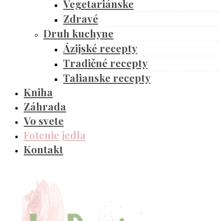
Vegetariánske
Zdravé
Druh kuchyne
Ázijské recepty
Tradičné recepty
Talianske recepty
Kniha
Záhrada
Vo svete
Fotenie jedla
Kontakt