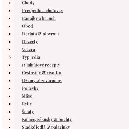
Chody
Predjedlo a chuťovky
Raňajky a brunch
Obed
Desiata & olovrant
Dezerty
Večera
Typ jedla
15 minútové recepty
Cestoviny & risottto
Džemy & zaváraniny
Polievky
Mäso
Ryby
Šaláty
Koláče, zákusky & buchty
Sladké jedlá & palacinky