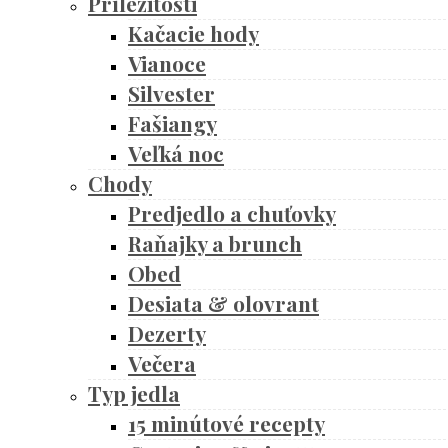
Príležitosti
Kačacie hody
Vianoce
Silvester
Fašiangy
Veľká noc
Chody
Predjedlo a chuťovky
Raňajky a brunch
Obed
Desiata & olovrant
Dezerty
Večera
Typ jedla
15 minútové recepty