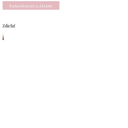
Pokračovať v čítaní
Zdieľať
1