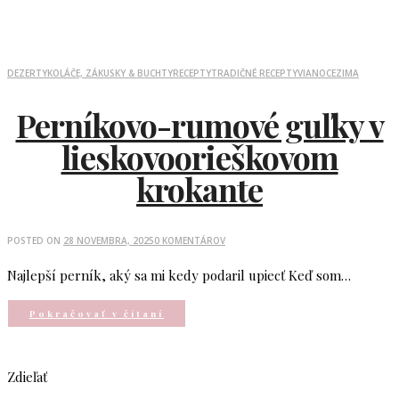
DEZERTY
KOLÁČE, ZÁKUSKY & BUCHTY
RECEPTY
TRADIČNÉ RECEPTY
VIANOCE
ZIMA
Perníkovo-rumové guľky v
lieskovoorieškovom
krokante
POSTED ON
28 NOVEMBRA, 2025
0 KOMENTÁROV
Najlepší perník, aký sa mi kedy podaril upiecť Keď som…
Pokračovať v čítaní
Zdieľať