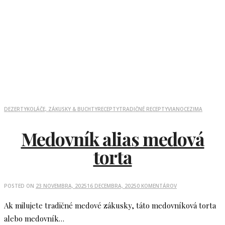
DEZERTY
KOLÁČE, ZÁKUSKY & BUCHTY
RECEPTY
TRADIČNÉ RECEPTY
VIANOCE
ZIMA
Medovník alias medová
torta
POSTED ON
23 NOVEMBRA, 2025
16 DECEMBRA, 2025
0 KOMENTÁROV
Ak milujete tradičné medové zákusky, táto medovníková torta
alebo medovník…