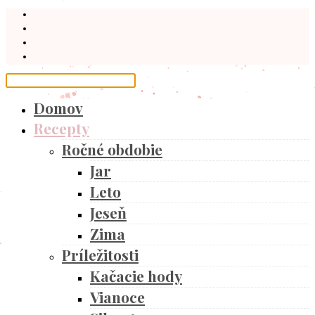
Domov
Recepty
Ročné obdobie
Jar
Leto
Jeseň
Zima
Príležitosti
Kačacie hody
Vianoce