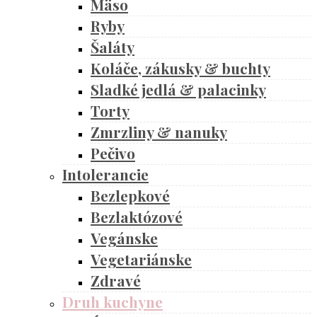
Mäso
Ryby
Šaláty
Koláče, zákusky & buchty
Sladké jedlá & palacinky
Torty
Zmrzliny & nanuky
Pečivo
Intolerancie
Bezlepkové
Bezlaktózové
Vegánske
Vegetariánske
Zdravé
Druh kuchyne