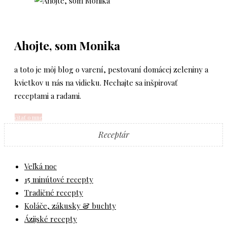
Ahojte, som Monika
a toto je môj blog o varení, pestovaní domácej zeleniny a
kvietkov u nás na vidieku. Nechajte sa inšpirovať
receptami a radami.
čítať o mne
Receptár
Veľká noc
15 minútové recepty
Tradičné recepty
Koláče, zákusky & buchty
Ázijské recepty