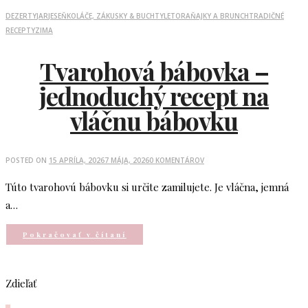
DEZERTY
JAR
JESEŇ
KOLÁČE, ZÁKUSKY & BUCHTY
LETO
RAŇAJKY A BRUNCH
TRADIČNÉ
RECEPTY
ZIMA
Tvarohová bábovka –
jednoduchý recept na
vláčnu bábovku
POSTED ON
15 APRÍLA, 2026
7 MÁJA, 2026
0 KOMENTÁROV
Túto tvarohovú bábovku si určite zamilujete. Je vláčna, jemná
a…
Pokračovať v čítaní
Zdieľať