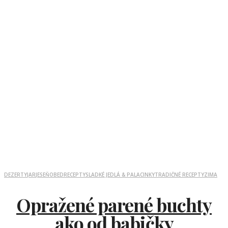
DEZERTY
JAR
JESEŇ
OBED
RECEPTY
SLADKÉ JEDLÁ & PALACINKY
TRADIČNÉ RECEPTY
ZIMA
Opražené parené buchty
ako od babičky