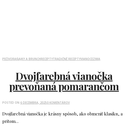
PEČIVO
RAŇAJKY A BRUNCH
RECEPTY
TRADIČNÉ RECEPTY
VIANOCE
ZIMA
Dvojfarebná vianočka
prevoňaná pomarančom
POSTED ON
6 DECEMBRA, 2025
0 KOMENTÁROV
Dvojfarebná vianočka je krásny spôsob, ako obmeniť klasiku, a
pritom…