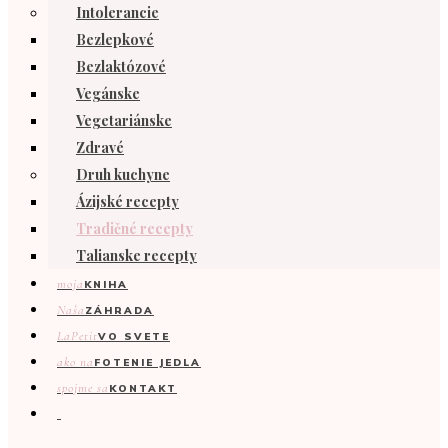
Intolerancie
Bezlepkové
Bezlaktózové
Vegánske
Vegetariánske
Zdravé
Druh kuchyne
Ázijské recepty
Tradičné recepty
Talianske recepty
moja
KNIHA
Naša
ZÁHRADA
LaPetit
VO SVETE
ako na
FOTENIE JEDLA
spojme sa
KONTAKT