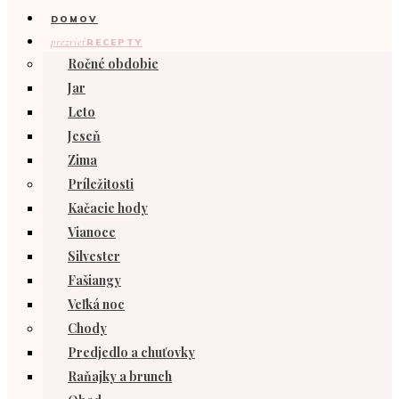
DOMOV
prezrieť
RECEPTY
Ročné obdobie
Jar
Leto
Jeseň
Zima
Príležitosti
Kačacie hody
Vianoce
Silvester
Fašiangy
Veľká noc
Chody
Predjedlo a chuťovky
Raňajky a brunch