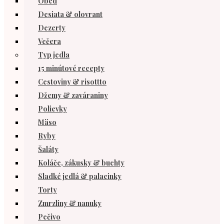
Obed
Desiata & olovrant
Dezerty
Večera
Typ jedla
15 minútové recepty
Cestoviny & risottto
Džemy & zaváraniny
Polievky
Mäso
Ryby
Šaláty
Koláče, zákusky & buchty
Sladké jedlá & palacinky
Torty
Zmrzliny & nanuky
Pečivo