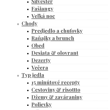
Silvester
Fašiangy
Veľká noc
Chody
Predjedlo a chuťovky
Raňajky a brunch
Obed
Desiata & olovrant
Dezerty
Večera
Typ jedla
15 minútové recepty
Cestoviny & risottto
Džemy & zaváraniny
Polievky