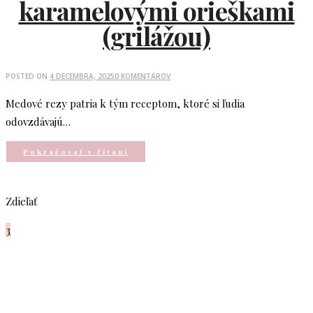
karamelovými orieškami
(grilážou)
POSTED ON
4 DECEMBRA, 2025
0 KOMENTÁROV
Medové rezy patria k tým receptom, ktoré si ľudia
odovzdávajú…
Pokračovať v čítaní
Zdieľať
3