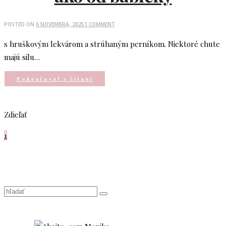
POSTED ON
6 NOVEMBRA, 2025
1 COMMENT
s hruškovým lekvárom a strúhaným perníkom. Niektoré chute
majú silu…
Pokračovať v čítaní
Zdieľať
1