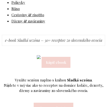
Polievky
Mäso
Cestoviny & risottto
Džemy & zaváraniny
e-book Sladká sezóna – 50+ receptov zo slovenského ovocia
Kúpiť ebook
Využite sezónu naplno s knihou
Sladká sezóna
.
Nájdete v nej viac ako 50 receptov na domáce koláče, dezerty,
džemy a zaváraniny zo slovenského ovocia.