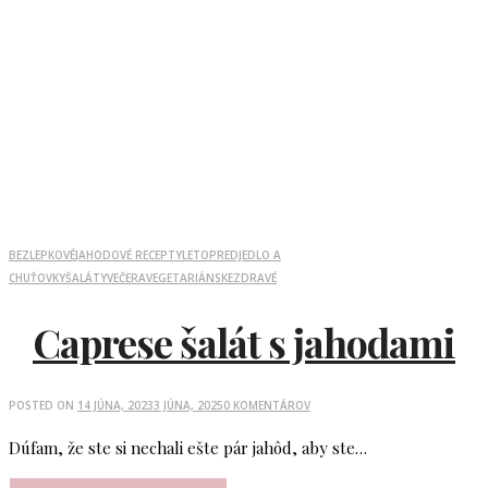
BEZLEPKOVÉ
JAHODOVÉ RECEPTY
LETO
PREDJEDLO A
CHUŤOVKY
ŠALÁTY
VEČERA
VEGETARIÁNSKE
ZDRAVÉ
Caprese šalát s jahodami
POSTED ON
14 JÚNA, 2023
3 JÚNA, 2025
0 KOMENTÁROV
Dúfam, že ste si nechali ešte pár jahôd, aby ste…