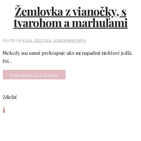
Žemlovka z vianočky, s
tvarohom a marhuľami
POSTED ON
4 JÚLA, 2022
7 JÚLA, 2026
0 KOMENTÁROV
Niekedy ma samú prekvapuje ako mi napadnú niektoré jedlá.
Pri…
Pokračovať v čítaní
Zdieľať
3