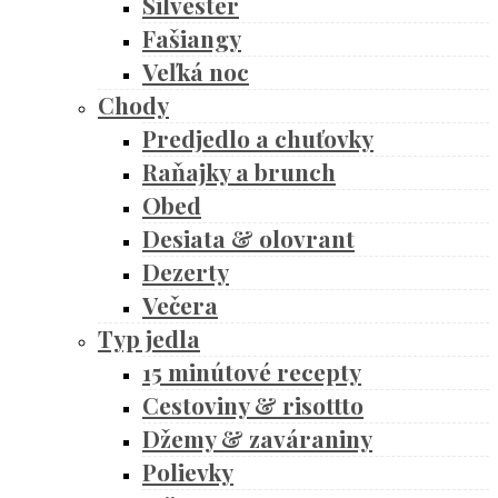
Silvester
Fašiangy
Veľká noc
Chody
Predjedlo a chuťovky
Raňajky a brunch
Obed
Desiata & olovrant
Dezerty
Večera
Typ jedla
15 minútové recepty
Cestoviny & risottto
Džemy & zaváraniny
Polievky