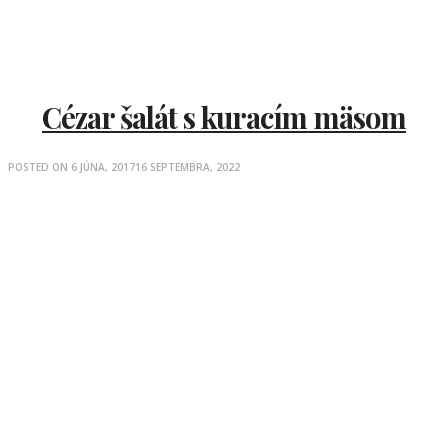
Cézar šalát s kuracím mäsom
POSTED ON
6 JÚNA, 2017
16 SEPTEMBRA, 2022