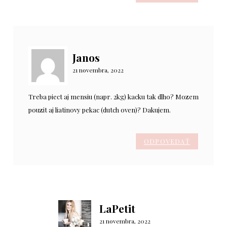
Janos
21 novembra, 2022
Treba piect aj mensiu (napr. 2kg) kacku tak dlho? Mozem
pouzit aj liatinovy pekac (dutch oven)? Dakujem.
ODPOVEDAŤ
LaPetit
21 novembra, 2022