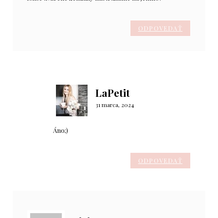
ODPOVEDAŤ
LaPetit
31 marca, 2024
Áno;)
ODPOVEDAŤ