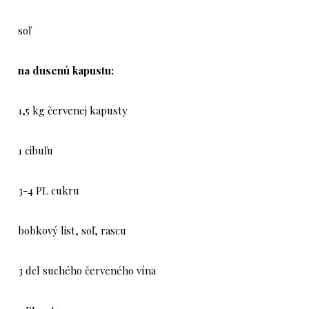
soľ
na dusenú kapustu:
1,5 kg červenej kapusty
1 cibuľu
3-4 PL cukru
bobkový list, soľ, rascu
3 dcl suchého červeného vína