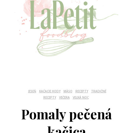
JESEŇ
KAČACIE HODY
MÄSO
RECEPTY
TRADIČNÉ
RECEPTY
VEČERA
VEĽKÁ NOC
Pomaly pečená
kačica