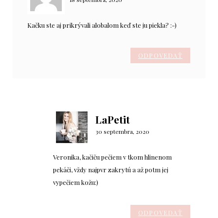
Kačku ste aj prikrývali alobalom keď ste ju piekla? :-)
ODPOVEDAŤ
LaPetit
30 septembra, 2020
Veronika, kačiču pečiem v tkom hlinenom
pekáči, vždy najpvr zakrytú a až potm jej
vypečiem kožu:)
ODPOVEDAŤ