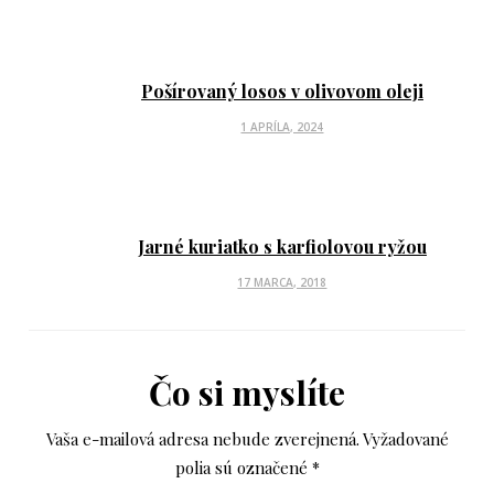
S
T
E
D
Pošírovaný losos v olivovom oleji
O
P
1 APRÍLA, 2024
N
O
S
T
E
D
Jarné kuriatko s karfiolovou ryžou
O
P
17 MARCA, 2018
N
O
S
T
E
Čo si myslíte
D
O
Vaša e-mailová adresa nebude zverejnená.
Vyžadované
N
polia sú označené
*