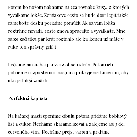
Potom ho nožom nakájame na cca rovnaké kusy, z ktorých
vyváľkame lokše. Zemiakové cesto sa bude dosť lepiť takže
sa nebojte dosku poriadne pomúčiť. Ak sa vám lokša
roztrhne nevadí, cesto znova spracujte a vyváľkajte. Mne
sa zo začiatku pár krát roztrhlo ale ku koncu už máte v
ruke ten správny grif :)
Pečieme na suchej panvici z oboch strán. Potom ich
potrieme rozpustenou masťou a prikryjeme tanierom, aby
okraje lokší zmäkli.
Perfektná kapusta
Na kačacej masti speníme cibuľu potom pridáme bobkový
list a cukor. Necháme skaramelizovať a zalejeme asi 3 dcl
červeného vína. Necháme prejsť varom a pridáme