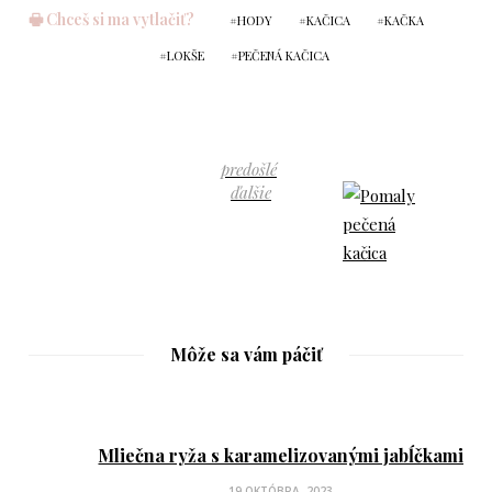
🖶 Chceš si ma vytlačiť?
HODY
KAČICA
KAČKA
LOKŠE
PEČENÁ KAČICA
predošlé
ďalšie
Môže sa vám páčiť
Mliečna ryža s karamelizovanými jabĺčkami
P
19 OKTÓBRA, 2023