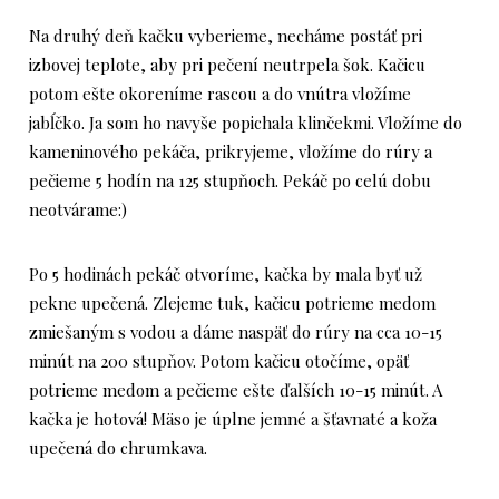
Na druhý deň kačku vyberieme, necháme postáť pri
izbovej teplote, aby pri pečení neutrpela šok. Kačicu
potom ešte okoreníme rascou a do vnútra vložíme
jabĺčko. Ja som ho navyše popichala klinčekmi. Vložíme do
kameninového pekáča, prikryjeme, vložíme do rúry a
pečieme 5 hodín na 125 stupňoch. Pekáč po celú dobu
neotvárame:)
Po 5 hodinách pekáč otvoríme, kačka by mala byť už
pekne upečená. Zlejeme tuk, kačicu potrieme medom
zmiešaným s vodou a dáme naspäť do rúry na cca 10-15
minút na 200 stupňov. Potom kačicu otočíme, opäť
potrieme medom a pečieme ešte ďalších 10-15 minút. A
kačka je hotová! Mäso je úplne jemné a šťavnaté a koža
upečená do chrumkava.