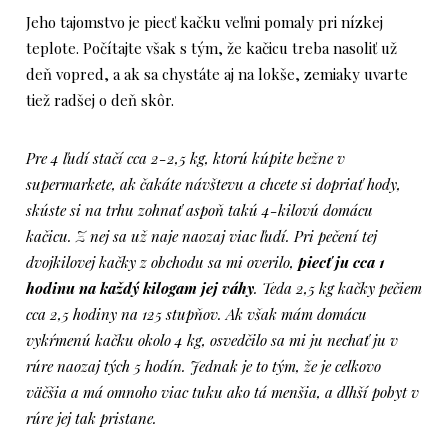
Jeho tajomstvo je piecť kačku veľmi pomaly pri nízkej
teplote. Počítajte však s tým, že kačicu treba nasoliť už
deň vopred, a ak sa chystáte aj na lokše, zemiaky uvarte
tiež radšej o deň skôr.
Pre 4 ľudí stačí cca 2-2,5 kg, ktorú kúpite bežne v
supermarkete, ak čakáte návštevu a chcete si dopriať hody,
skúste si na trhu zohnať aspoň takú 4-kilovú domácu
kačicu. Z nej sa už naje naozaj viac ľudí. Pri pečení tej
dvojkilovej kačky z obchodu sa mi overilo,
piecť ju cca 1
hodinu na každý kilogam jej váhy
. Teda 2,5 kg kačky pečiem
cca 2,5 hodiny na 125 stupňov. Ak však mám domácu
vykŕmenú kačku okolo 4 kg, osvedčilo sa mi ju nechať ju v
rúre naozaj tých 5 hodín.
Jednak je to tým, že je celkovo
väčšia a má omnoho viac tuku ako tá menšia, a dlhší pobyt v
rúre jej tak pristane.