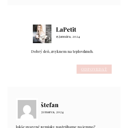
LaPetit
15 januára, 2024
Dobrý deň, zvyknem na teplovdzuch.
ODPOVEDAŤ
štefan
31 marca, 2024
lokše uvarené zemiaky nastrúhame na jemno?