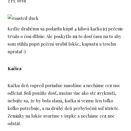
2 PL octu
Keďže drahému sa podarila kúpiť 4 kilová kačka jej pečenie
trvalo o čosi dlhšie. Ale poskytlo mi to dosť času na to aby
som stihla popri pečení urobiť lokše, kapustu a trochu
upratať :)
Kačica
Kačku deň vopred poriadne nasolíme a necháme cez noc
odležať. Soli použite dosť, možno viac ako ste zvyknutí,
nebojte sa, že by bola slaná, kačka si vezme len toľko
koľko potrebuje, a na druhý deň perbytočnú soľ utriete.
Zemiaky na lokše uvaríme v šupke a necháme cez noc
odstáť.