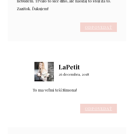
nebudem. Trvalo to sice dlho, ale naozaj to stoji za to.
Zazitok. Ďakujem!
ODPOVEDAŤ
LaPetit
26 decembra, 2018
To ma veľmi teší Simona!
ODPOVEDAŤ