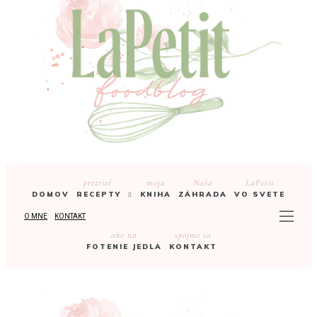
prezrieť
moja
Naša
LaPetit
DOMOV
RECEPTY
KNIHA
ZÁHRADA
VO SVETE
O MNE
KONTAKT
ako na
spojme sa
FOTENIE JEDLA
KONTAKT