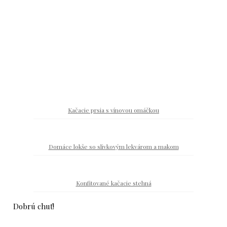
Kačacie prsia s vínovou omáčkou
Domáce lokše so slivkovým lekvárom a makom
Konfitované kačacie stehná
Dobrú chuť!