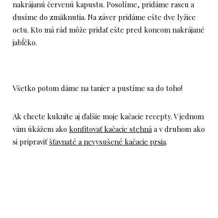
nakrájanú červenú kapustu. Posolíme, pridáme rascu a
dusíme do zmäknutia. Na záver pridáme ešte dve lyžice
octu. Kto má rád môže pridať ešte pred koncom nakrájané
jabĺčko.
Všetko potom dáme na tanier a pustíme sa do toho!
Ak chcete kuknite aj ďalšie moje kačacie recepty. V jednom
vám úkážem ako
konfitovať kačacie stehná
a v druhom ako
si pripraviť
šťavnaté a nevysušené kačacie prsia
.