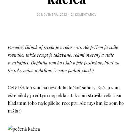
P
20 NOVEMBRA, 2022
24 KOMENTÁROV
O
S
T
E
D
Pôvodný článok aj recept je z roku 2011. Ale pečiem ju stále
O
rovnako, takže recept je takzvane, rokmi overený a stále
N
vynikajúci.
Doplnila som ho však o pár postrehov, ktoré za
tie roky mám, a dúfam, že vám padnú vhod:)
Celý týždeň som sa nevedela dočkať soboty. Kačicu som
ešte nikdy predtým nepiekla a tak som strávila veľa času
hľadaním toho najlepšieho receptu. Ale myslím že som ho
našla :)