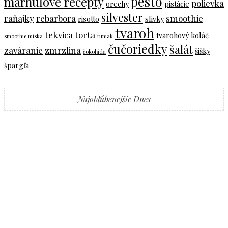
pesto
marhuľové recepty
polievka
orechy
pistácie
silvester
raňajky
rebarbora
smoothie
risotto
slivky
tvaroh
tekvica
torta
tvarohový koláč
smoothie miska
tuniak
čučoriedky
šalát
zaváranie
zmrzlina
šišky
čokoláda
špargľa
Najobľúbenejšie Dnes