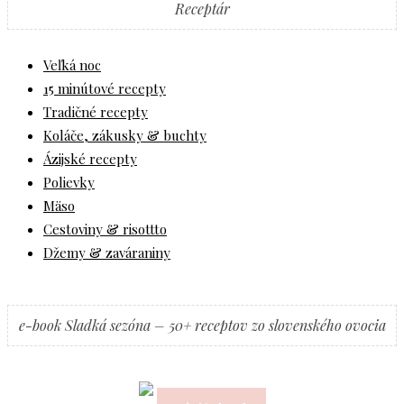
Receptár
Veľká noc
15 minútové recepty
Tradičné recepty
Koláče, zákusky & buchty
Ázijské recepty
Polievky
Mäso
Cestoviny & risottto
Džemy & zaváraniny
e-book Sladká sezóna – 50+ receptov zo slovenského ovocia