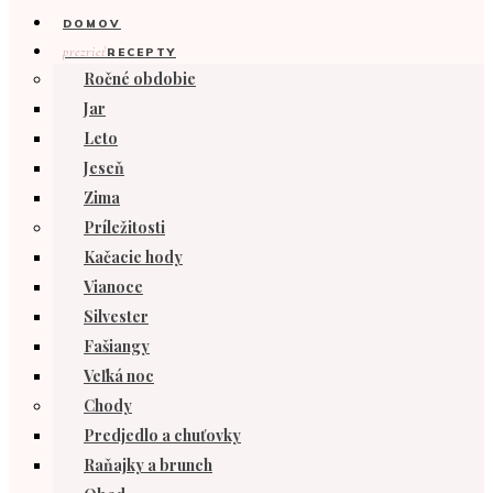
DOMOV
prezrieť
RECEPTY
Ročné obdobie
Jar
Leto
Jeseň
Zima
Príležitosti
Kačacie hody
Vianoce
Silvester
Fašiangy
Veľká noc
Chody
Predjedlo a chuťovky
Raňajky a brunch