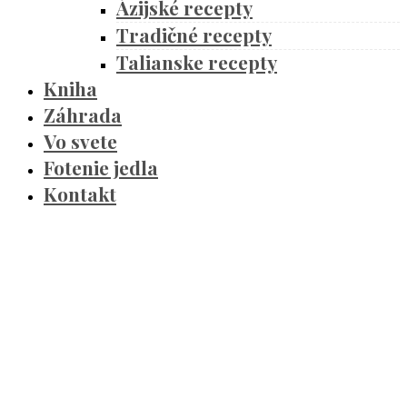
Ázijské recepty
Tradičné recepty
Talianske recepty
Kniha
Záhrada
Vo svete
Fotenie jedla
Kontakt