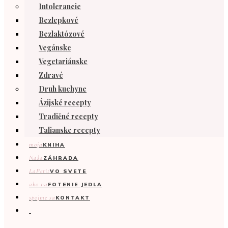
Intolerancie
Bezlepkové
Bezlaktózové
Vegánske
Vegetariánske
Zdravé
Druh kuchyne
Ázijské recepty
Tradičné recepty
Talianske recepty
moja
KNIHA
Naša
ZÁHRADA
LaPetit
VO SVETE
ako na
FOTENIE JEDLA
spojme sa
KONTAKT