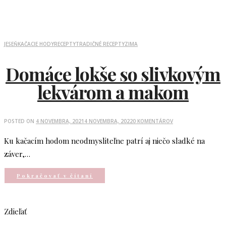
JESEŇ
KAČACIE HODY
RECEPTY
TRADIČNÉ RECEPTY
ZIMA
Domáce lokše so slivkovým
lekvárom a makom
POSTED ON
4 NOVEMBRA, 2021
4 NOVEMBRA, 2022
0 KOMENTÁROV
Ku kačacím hodom neodmysliteľne patrí aj niečo sladké na
záver,…
Pokračovať v čítaní
Zdieľať