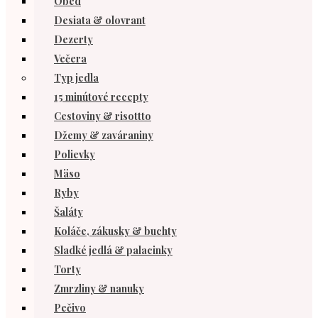
Obed
Desiata & olovrant
Dezerty
Večera
Typ jedla
15 minútové recepty
Cestoviny & risottto
Džemy & zaváraniny
Polievky
Mäso
Ryby
Šaláty
Koláče, zákusky & buchty
Sladké jedlá & palacinky
Torty
Zmrzliny & nanuky
Pečivo