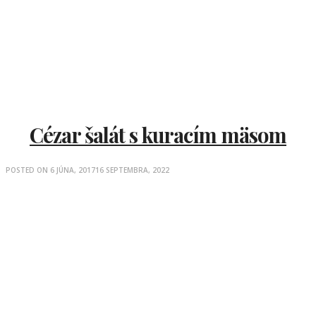
Cézar šalát s kuracím mäsom
POSTED ON
6 JÚNA, 2017
16 SEPTEMBRA, 2022