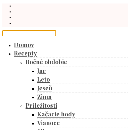
Domov
Recepty
Ročné obdobie
Jar
Leto
Jeseň
Zima
Príležitosti
Kačacie hody
Vianoce