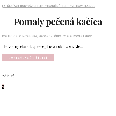
JESEŇ
KAČACIE HODY
MÄSO
RECEPTY
TRADIČNÉ RECEPTY
VEČERA
VEĽKÁ NOC
Pomaly pečená kačica
POSTED ON
20 NOVEMBRA, 2022
16 OKTÓBRA, 2024
24 KOMENTÁROV
Pôvodný článok aj recept je z roku 2011. Ale…
Pokračovať v čítaní
Zdieľať
8