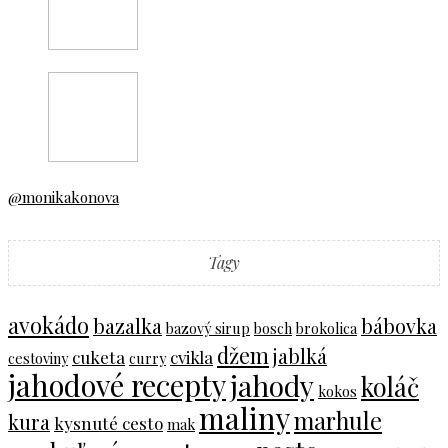
@monikakonova
Tagy
avokádo
bazalka
bábovka
bazový sirup
bosch
brokolica
džem
jablká
cuketa
cvikla
cestoviny
curry
jahodové recepty
jahody
koláč
kokos
maliny
marhule
kura
kysnuté cesto
mak