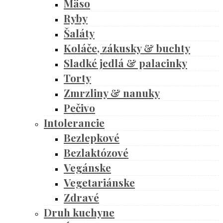
Mäso
Ryby
Šaláty
Koláče, zákusky & buchty
Sladké jedlá & palacinky
Torty
Zmrzliny & nanuky
Pečivo
Intolerancie
Bezlepkové
Bezlaktózové
Vegánske
Vegetariánske
Zdravé
Druh kuchyne