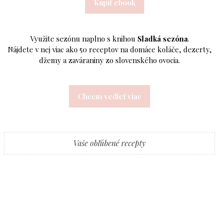
Kúpiť ebook
Využite sezónu naplno s knihou
Sladká sezóna
.
Nájdete v nej viac ako 50 receptov na domáce koláče, dezerty,
džemy a zaváraniny zo slovenského ovocia.
Chcem vedieť viac
Vaše obľúbené recepty