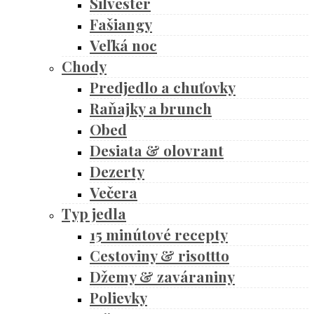
Silvester
Fašiangy
Veľká noc
Chody
Predjedlo a chuťovky
Raňajky a brunch
Obed
Desiata & olovrant
Dezerty
Večera
Typ jedla
15 minútové recepty
Cestoviny & risottto
Džemy & zaváraniny
Polievky