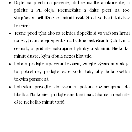
Dajte na plech na pečenie, dobre osoľte a okoreňte, a
polejte 2 PL oleja. Premiešajte a dajte piecť na 200
stupňov a približne 30 minút (záleží od veľkosti kúskov
tekvice).
Tesne pred tým ako sa tekvica dopečie si vo väčšom hrnci
na zvyšnom oleji spente nadrobno nakrájanú šalotku a
cesnak, a pridajte nakrájané bylinky a slaninu. Niekoľko
minút duste, kým cibuľa nezosklovatie.
Potom pridajte upečenú tekvicu, zalejte vývarom a ak je
to potrebné, pridajte ešte vodu tak, aby bola všetka
tekvica ponorená.
Polievku priveďte do varu a potom rozmixujeme do
hladka. Na koniec pridajte smotanu na šľahanie a nechajte
ešte niekoľko minút variť.