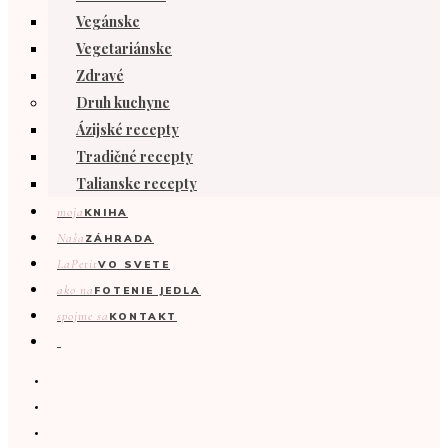
Vegánske
Vegetariánske
Zdravé
Druh kuchyne
Ázijské recepty
Tradičné recepty
Talianske recepty
moja
KNIHA
Naša
ZÁHRADA
LaPetit
VO SVETE
ako na
FOTENIE JEDLA
spojme sa
KONTAKT