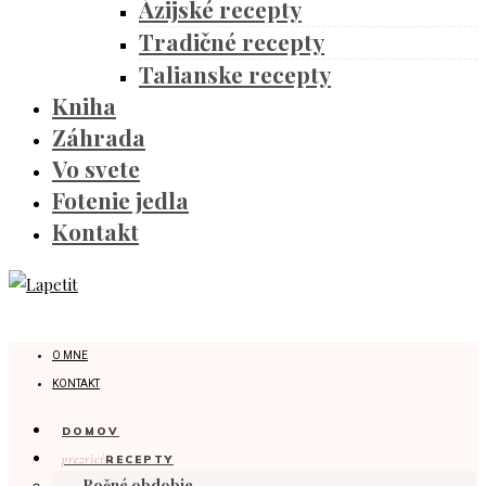
Ázijské recepty
Tradičné recepty
Talianske recepty
Kniha
Záhrada
Vo svete
Fotenie jedla
Kontakt
O MNE
KONTAKT
DOMOV
prezrieť
RECEPTY
Ročné obdobie