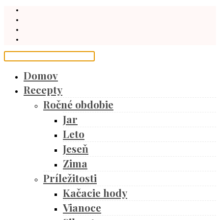
Domov
Recepty
Ročné obdobie
Jar
Leto
Jeseň
Zima
Príležitosti
Kačacie hody
Vianoce