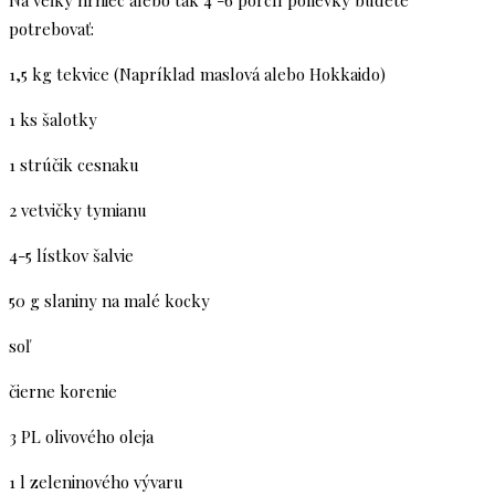
Na veľký hrniec alebo tak 4 -6 porcíí polievky budete
potrebovať:
1,5 kg tekvice (Napríklad maslová alebo Hokkaido)
1 ks šalotky
1 strúčik cesnaku
2 vetvičky tymianu
4-5 lístkov šalvie
50 g slaniny na malé kocky
soľ
čierne korenie
3 PL olivového oleja
1 l zeleninového vývaru