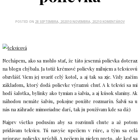
POSTED ON
28 SEPTEMBRA, 2020
10 NOVEMBRA, 2021
0 KOMENTÁROV
Nechápem, ako sa mohlo stať, že táto jesenná polievka doteraz
na blogu chýbala. Ja totiž krémové polievky milujem a tekvicovú
obzvlášť. Viem jej uvariť celý kotol, a aj tak sa zje. Vždy začím
základom, ktorý dodá polievke výraznú chuť. A k tekvici sa mi
hodí šalotka, bylinky ako tymian a šalvia, a aj kúsok slaniny. Ak
náhodou nemáte šalviu, pokojne použite rozmarín. Šalvii sa u
nás na záhrade mimoriadne darí, tak ju používam kde sa dá:)
Najprv všetko podusím aby sa rozvinuli chute a až potom
pridávam tekvicu. Tú navyše upečiem v rúre, a tým sa celá
príprave polievky urýchli. A pečiem ju nielen preto, ale keď sa