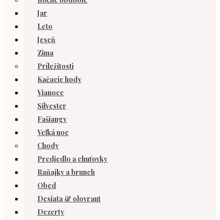
Jar
Leto
Jeseň
Zima
Príležitosti
Kačacie hody
Vianoce
Silvester
Fašiangy
Veľká noc
Chody
Predjedlo a chuťovky
Raňajky a brunch
Obed
Desiata & olovrant
Dezerty