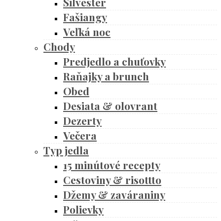
Silvester
Fašiangy
Veľká noc
Chody
Predjedlo a chuťovky
Raňajky a brunch
Obed
Desiata & olovrant
Dezerty
Večera
Typ jedla
15 minútové recepty
Cestoviny & risottto
Džemy & zaváraniny
Polievky