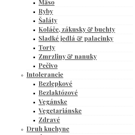
Mäso
Ryby
Šaláty
Koláče, zákusky & buchty
Sladké jedlá & palacinky
Torty
Zmrzliny & nanuky
Pečivo
Intolerancie
Bezlepkové
Bezlaktózové
Vegánske
Vegetariánske
Zdravé
Druh kuchyne