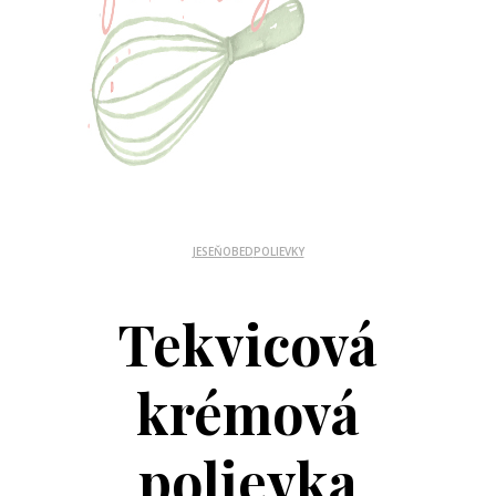
JESEŇ
OBED
POLIEVKY
Tekvicová
krémová
polievka