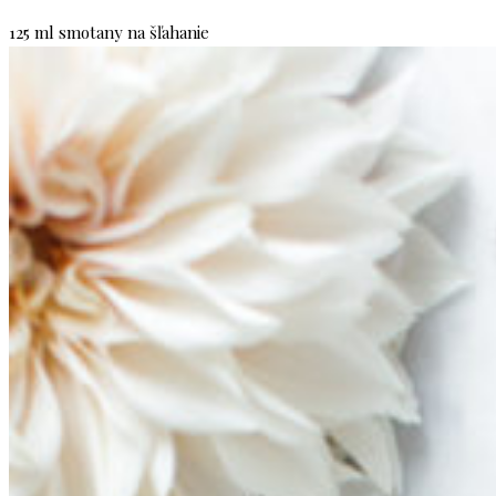
125 ml smotany na šľahanie