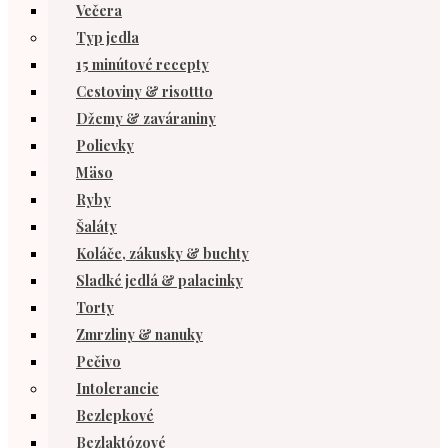
Večera
Typ jedla
15 minútové recepty
Cestoviny & risottto
Džemy & zaváraniny
Polievky
Mäso
Ryby
Šaláty
Koláče, zákusky & buchty
Sladké jedlá & palacinky
Torty
Zmrzliny & nanuky
Pečivo
Intolerancie
Bezlepkové
Bezlaktózové