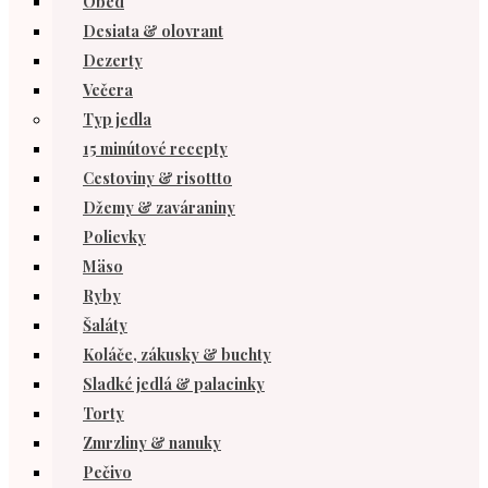
Obed
Desiata & olovrant
Dezerty
Večera
Typ jedla
15 minútové recepty
Cestoviny & risottto
Džemy & zaváraniny
Polievky
Mäso
Ryby
Šaláty
Koláče, zákusky & buchty
Sladké jedlá & palacinky
Torty
Zmrzliny & nanuky
Pečivo