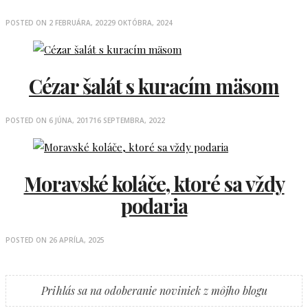
POSTED ON
2 FEBRUÁRA, 2022
9 OKTÓBRA, 2024
Cézar šalát s kuracím mäsom
POSTED ON
6 JÚNA, 2017
16 SEPTEMBRA, 2022
Moravské koláče, ktoré sa vždy
podaria
POSTED ON
26 APRÍLA, 2025
Prihlás sa na odoberanie noviniek z môjho blogu