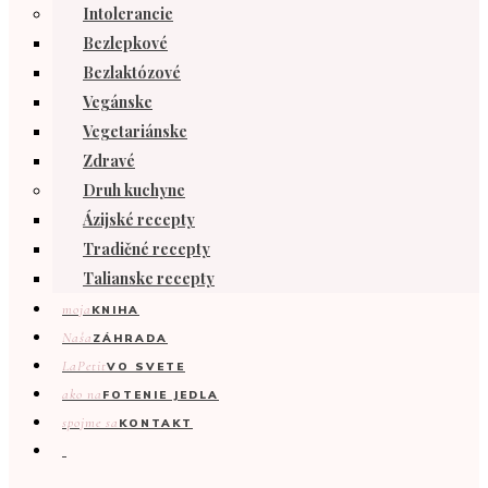
Intolerancie
Bezlepkové
Bezlaktózové
Vegánske
Vegetariánske
Zdravé
Druh kuchyne
Ázijské recepty
Tradičné recepty
Talianske recepty
moja
KNIHA
Naša
ZÁHRADA
LaPetit
VO SVETE
ako na
FOTENIE JEDLA
spojme sa
KONTAKT