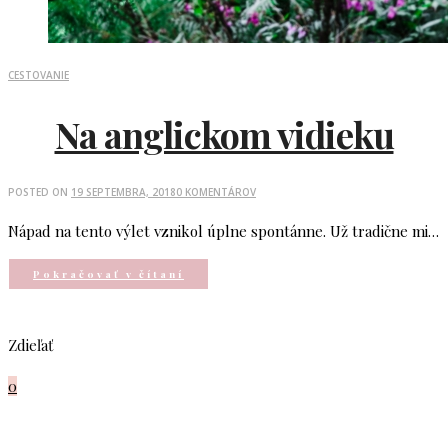
CESTOVANIE
Na anglickom vidieku
POSTED ON
19 SEPTEMBRA, 2018
0 KOMENTÁROV
Nápad na tento výlet vznikol úplne spontánne. Už tradične mi…
Pokračovať v čítaní
Zdieľať
0