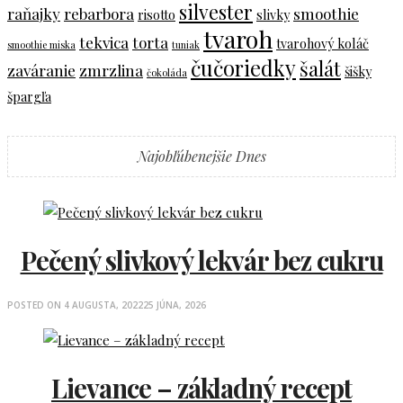
silvester
raňajky
rebarbora
smoothie
risotto
slivky
tvaroh
tekvica
torta
tvarohový koláč
smoothie miska
tuniak
čučoriedky
šalát
zaváranie
zmrzlina
šišky
čokoláda
špargľa
Najobľúbenejšie Dnes
Pečený slivkový lekvár bez cukru
POSTED ON
4 AUGUSTA, 2022
25 JÚNA, 2026
Lievance – základný recept