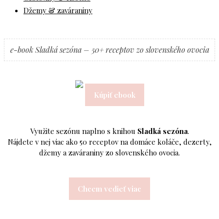
Džemy & zaváraniny
e-book Sladká sezóna – 50+ receptov zo slovenského ovocia
Kúpiť ebook
Využite sezónu naplno s knihou
Sladká sezóna
.
Nájdete v nej viac ako 50 receptov na domáce koláče, dezerty,
džemy a zaváraniny zo slovenského ovocia.
Chcem vedieť viac