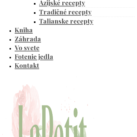
Ázijské recepty
Tradičné recepty
Talianske recepty
Kniha
Záhrada
Vo svete
Fotenie jedla
Kontakt