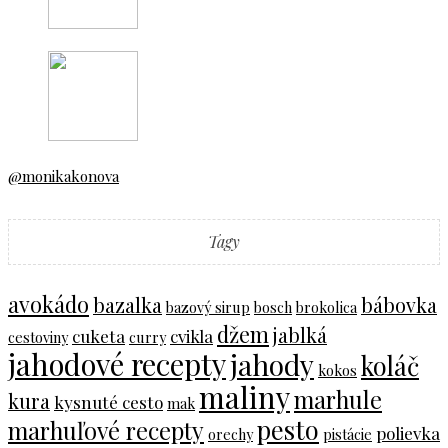
@monikakonova
Tagy
avokádo
bazalka
bábovka
bazový sirup
bosch
brokolica
džem
jablká
cuketa
cvikla
cestoviny
curry
jahodové recepty
jahody
koláč
kokos
maliny
marhule
kura
kysnuté cesto
mak
pesto
marhuľové recepty
polievka
orechy
pistácie