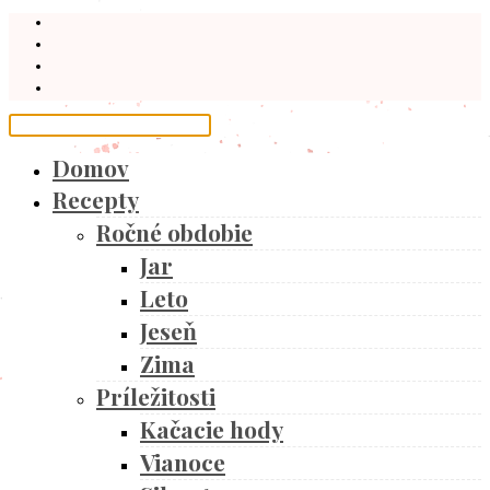
Domov
Recepty
Ročné obdobie
Jar
Leto
Jeseň
Zima
Príležitosti
Kačacie hody
Vianoce