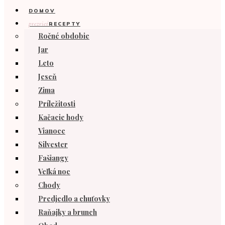
DOMOV
prezrieť
RECEPTY
Ročné obdobie
Jar
Leto
Jeseň
Zima
Príležitosti
Kačacie hody
Vianoce
Silvester
Fašiangy
Veľká noc
Chody
Predjedlo a chuťovky
Raňajky a brunch