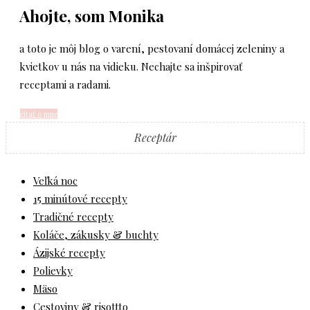
Ahojte, som Monika
a toto je môj blog o varení, pestovaní domácej zeleniny a
kvietkov u nás na vidieku. Nechajte sa inšpirovať
receptami a radami.
čítať o mne
Receptár
Veľká noc
15 minútové recepty
Tradičné recepty
Koláče, zákusky & buchty
Ázijské recepty
Polievky
Mäso
Cestoviny & risottto