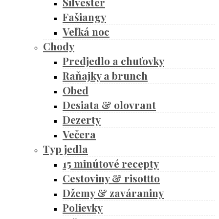
Silvester
Fašiangy
Veľká noc
Chody
Predjedlo a chuťovky
Raňajky a brunch
Obed
Desiata & olovrant
Dezerty
Večera
Typ jedla
15 minútové recepty
Cestoviny & risottto
Džemy & zaváraniny
Polievky