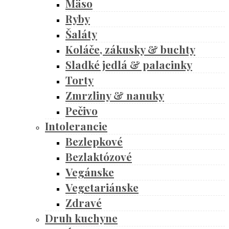
Mäso
Ryby
Šaláty
Koláče, zákusky & buchty
Sladké jedlá & palacinky
Torty
Zmrzliny & nanuky
Pečivo
Intolerancie
Bezlepkové
Bezlaktózové
Vegánske
Vegetariánske
Zdravé
Druh kuchyne