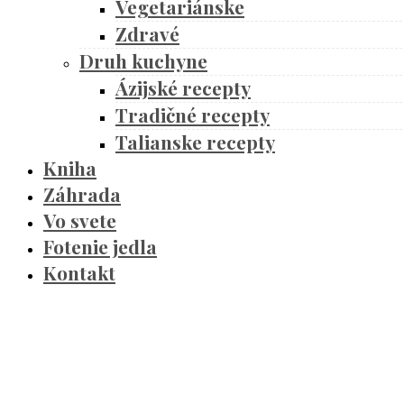
Vegetariánske
Zdravé
Druh kuchyne
Ázijské recepty
Tradičné recepty
Talianske recepty
Kniha
Záhrada
Vo svete
Fotenie jedla
Kontakt