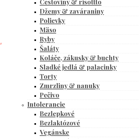
Cestoviny & risottto
Džemy & zaváraniny
Polievky
Mäso
Ryby
Šaláty
Koláče, zákusky & buchty
Sladké jedlá & palacinky
Torty
Zmrzliny & nanuky
Pečivo
Intolerancie
Bezlepkové
Bezlaktózové
Vegánske