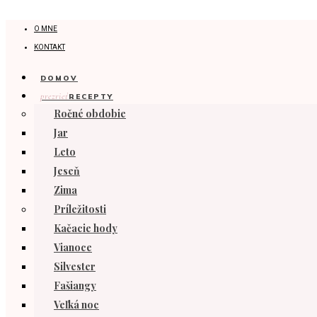
O MNE
KONTAKT
DOMOV
prezrieť
RECEPTY
Ročné obdobie
Jar
Leto
Jeseň
Zima
Príležitosti
Kačacie hody
Vianoce
Silvester
Fašiangy
Veľká noc