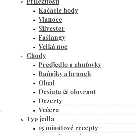
Príležitosti
Kačacie hody
Vianoce
Silvester
Fašiangy
Veľká noc
Chody
Predjedlo a chuťovky
Raňajky a brunch
Obed
Desiata & olovrant
Dezerty
Večera
Typ jedla
15 minútové recepty