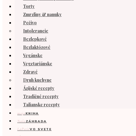
Torty
Zmrzliny & nanuky
Pečivo
Intolerancie
Bezlepkové
Bezlaktózové
Vegánske
Vegetariánske
Zdravé
Druh kuchyne
Ázijské recepty
Tradičné recepty
Talianske recepty
moja
KNIHA
Naša
ZÁHRADA
LaPetit
VO SVETE