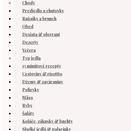
Chody
Predjedlo a chuťovky
Raňajky a brunch
Obed
Desiata & olovrant
Dezerty
Večera
Typ jedla
15 minútové recepty
Cestoviny & risottto
Džemy & zaváraniny
Polievky
Mäso
Ryby
Šaláty
Koláče, zákusky & buchty
Sladké jedlá & palacinky