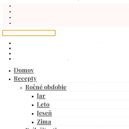
Domov
Recepty
Ročné obdobie
Jar
Leto
Jeseň
Zima