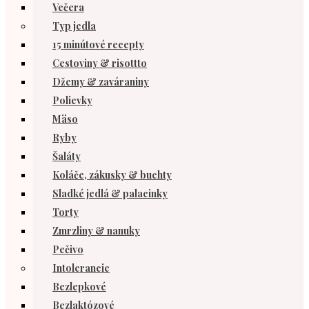
Večera
Typ jedla
15 minútové recepty
Cestoviny & risottto
Džemy & zaváraniny
Polievky
Mäso
Ryby
Šaláty
Koláče, zákusky & buchty
Sladké jedlá & palacinky
Torty
Zmrzliny & nanuky
Pečivo
Intolerancie
Bezlepkové
Bezlaktózové