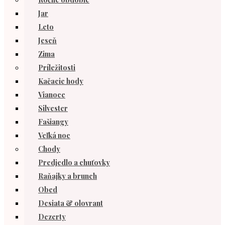
Jar
Leto
Jeseň
Zima
Príležitosti
Kačacie hody
Vianoce
Silvester
Fašiangy
Veľká noc
Chody
Predjedlo a chuťovky
Raňajky a brunch
Obed
Desiata & olovrant
Dezerty