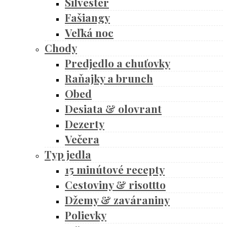
Silvester
Fašiangy
Veľká noc
Chody
Predjedlo a chuťovky
Raňajky a brunch
Obed
Desiata & olovrant
Dezerty
Večera
Typ jedla
15 minútové recepty
Cestoviny & risottto
Džemy & zaváraniny
Polievky