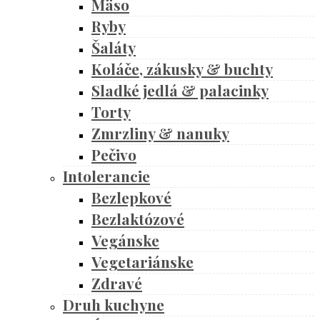
Mäso
Ryby
Šaláty
Koláče, zákusky & buchty
Sladké jedlá & palacinky
Torty
Zmrzliny & nanuky
Pečivo
Intolerancie
Bezlepkové
Bezlaktózové
Vegánske
Vegetariánske
Zdravé
Druh kuchyne