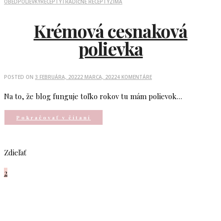
OBED
POLIEVKY
RECEPTY
TRADIČNÉ RECEPTY
ZIMA
Krémová cesnaková
polievka
POSTED ON
3 FEBRUÁRA, 2022
2 MARCA, 2022
4 KOMENTÁRE
Na to, že blog funguje toľko rokov tu mám polievok…
Pokračovať v čítaní
Zdieľať
2