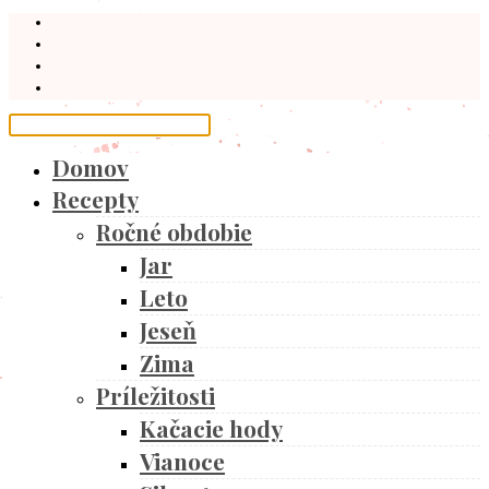
Domov
Recepty
Ročné obdobie
Jar
Leto
Jeseň
Zima
Príležitosti
Kačacie hody
Vianoce