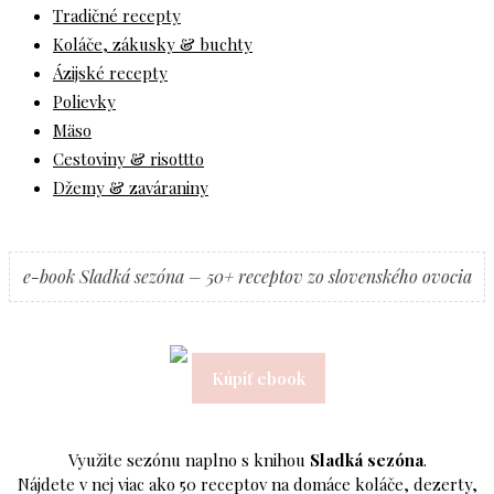
Tradičné recepty
Koláče, zákusky & buchty
Ázijské recepty
Polievky
Mäso
Cestoviny & risottto
Džemy & zaváraniny
e-book Sladká sezóna – 50+ receptov zo slovenského ovocia
Kúpiť ebook
Využite sezónu naplno s knihou
Sladká sezóna
.
Nájdete v nej viac ako 50 receptov na domáce koláče, dezerty,