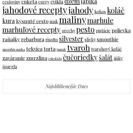
džem
jablká
cuketa
cvikla
cestoviny
curry
jahodové recepty
jahody
koláč
kokos
maliny
marhule
kura
kysnuté cesto
mak
pesto
marhuľové recepty
polievka
orechy
pistácie
silvester
raňajky
rebarbora
smoothie
risotto
slivky
tvaroh
tekvica
torta
tvarohový koláč
smoothie miska
tuniak
čučoriedky
šalát
zaváranie
zmrzlina
šišky
čokoláda
špargľa
Najobľúbenejšie Dnes