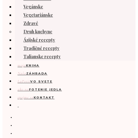
Vegánske
Vegetariánske
Zdravé
Druh kuchyne
Ázijské recepty
Tradičné recepty
Talianske recepty
moja
KNIHA
Naša
ZÁHRADA
LaPetit
VO SVETE
ako na
FOTENIE JEDLA
spojme sa
KONTAKT