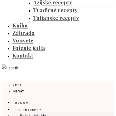
Ázijské recepty
Tradičné recepty
Talianske recepty
Kniha
Záhrada
Vo svete
Fotenie jedla
Kontakt
O MNE
KONTAKT
DOMOV
prezrieť
RECEPTY
Ročné obdobie