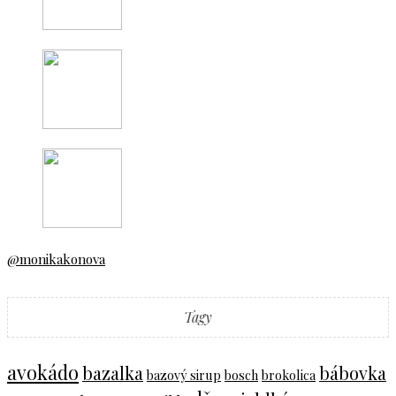
@monikakonova
Tagy
avokádo
bazalka
bábovka
bazový sirup
bosch
brokolica