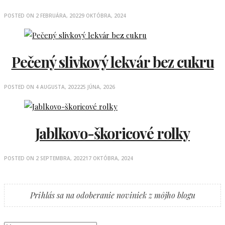
POSTED ON
2 FEBRUÁRA, 2022
9 OKTÓBRA, 2024
Pečený slivkový lekvár bez cukru
POSTED ON
4 AUGUSTA, 2022
25 JÚNA, 2026
Jablkovo-škoricové rolky
POSTED ON
2 SEPTEMBRA, 2022
17 OKTÓBRA, 2024
Prihlás sa na odoberanie noviniek z môjho blogu