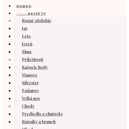
DOMOV
prezrieť
RECEPTY
Ročné obdobie
Jar
Leto
Jeseň
Zima
Príležitosti
Kačacie hody
Vianoce
Silvester
Fašiangy
Veľká noc
Chody
Predjedlo a chuťovky
Raňajky a brunch