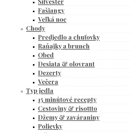
Silvester
Fašiangy
Veľká noc
Chody
Predjedlo a chuťovky
Raňajky a brunch
Obed
Desiata & olovrant
Dezerty
Večera
Typ jedla
15 minútové recepty
Cestoviny & risottto
Džemy & zaváraniny
Polievky