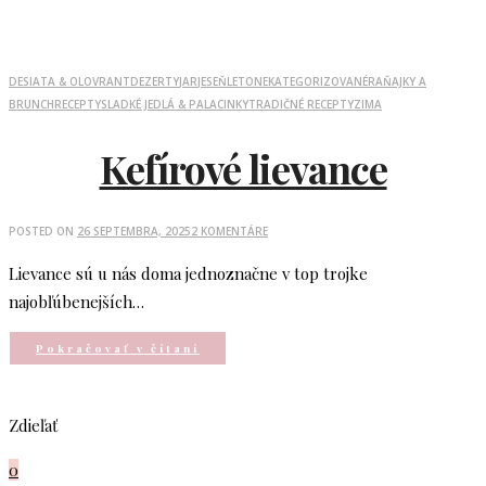
DESIATA & OLOVRANT
DEZERTY
JAR
JESEŇ
LETO
NEKATEGORIZOVANÉ
RAŇAJKY A
BRUNCH
RECEPTY
SLADKÉ JEDLÁ & PALACINKY
TRADIČNÉ RECEPTY
ZIMA
Kefírové lievance
POSTED ON
26 SEPTEMBRA, 2025
2 KOMENTÁRE
Lievance sú u nás doma jednoznačne v top trojke
najobľúbenejších…
Pokračovať v čítaní
Zdieľať
0