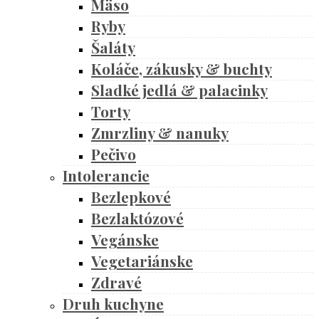
Mäso
Ryby
Šaláty
Koláče, zákusky & buchty
Sladké jedlá & palacinky
Torty
Zmrzliny & nanuky
Pečivo
Intolerancie
Bezlepkové
Bezlaktózové
Vegánske
Vegetariánske
Zdravé
Druh kuchyne