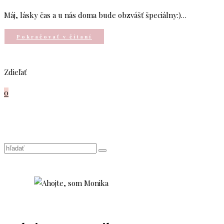
Máj, lásky čas a u nás doma bude obzvášť špeciálny:)…
Pokračovať v čítaní
Zdieľať
0