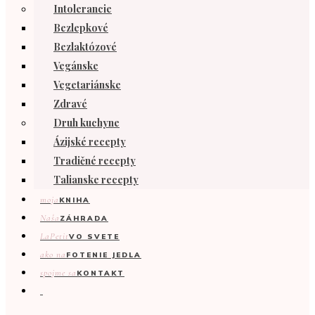
Intolerancie
Bezlepkové
Bezlaktózové
Vegánske
Vegetariánske
Zdravé
Druh kuchyne
Ázijské recepty
Tradičné recepty
Talianske recepty
moja
KNIHA
Naša
ZÁHRADA
LaPetit
VO SVETE
ako na
FOTENIE JEDLA
spojme sa
KONTAKT