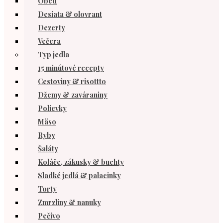
Obed
Desiata & olovrant
Dezerty
Večera
Typ jedla
15 minútové recepty
Cestoviny & risottto
Džemy & zaváraniny
Polievky
Mäso
Ryby
Šaláty
Koláče, zákusky & buchty
Sladké jedlá & palacinky
Torty
Zmrzliny & nanuky
Pečivo