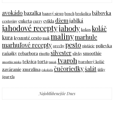
avokádo
bazalka
bábovka
bazový sirup
bosch
brokolica
džem
jablká
cuketa
cvikla
cestoviny
curry
jahodové recepty
jahody
koláč
kokos
maliny
marhule
kura
kysnuté cesto
mak
pesto
marhuľové recepty
polievka
orechy
pistácie
silvester
raňajky
rebarbora
smoothie
risotto
slivky
tvaroh
tekvica
torta
tvarohový koláč
smoothie miska
tuniak
čučoriedky
šalát
zaváranie
zmrzlina
šišky
čokoláda
špargľa
Najobľúbenejšie Dnes