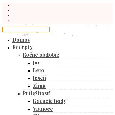
Domov
Recepty
Ročné obdobie
Jar
Leto
Jeseň
Zima
Príležitosti
Kačacie hody
Vianoce