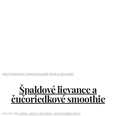
JAR
LETO
RAŇAJKY A BRUNCH
SLADKÉ JEDLÁ & PALACINKY
Špaldové lievance a
čučoriedkové smoothie
POSTED ON
6 MÁJA, 2015
13 OKTÓBRA, 2021
0 KOMENTÁROV