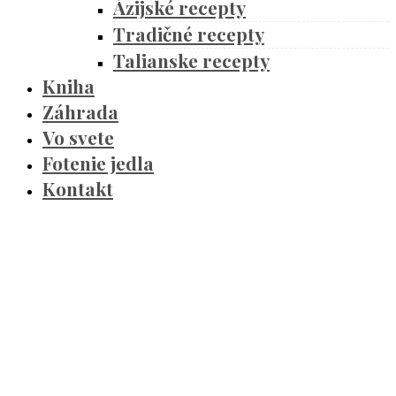
Ázijské recepty
Tradičné recepty
Talianske recepty
Kniha
Záhrada
Vo svete
Fotenie jedla
Kontakt