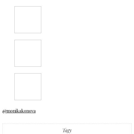
@monikakonova
Tagy