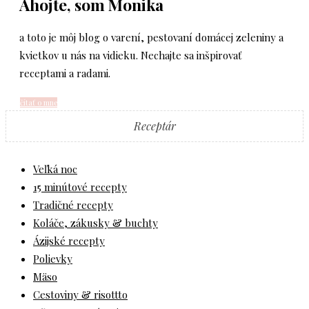
Ahojte, som Monika
a toto je môj blog o varení, pestovaní domácej zeleniny a
kvietkov u nás na vidieku. Nechajte sa inšpirovať
receptami a radami.
čítať o mne
Receptár
Veľká noc
15 minútové recepty
Tradičné recepty
Koláče, zákusky & buchty
Ázijské recepty
Polievky
Mäso
Cestoviny & risottto