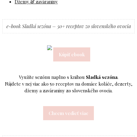
Džemy & zaváraniny
e-book Sladká sezóna – 50+ receptov zo slovenského ovocia
Kúpiť ebook
Využite sezónu naplno s knihou
Sladká sezóna
.
Nájdete v nej viac ako 50 receptov na domáce koláče, dezerty,
džemy a zaváraniny zo slovenského ovocia.
Chcem vedieť viac