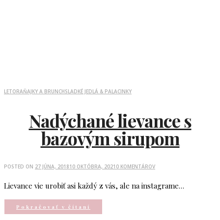
LETO
RAŇAJKY A BRUNCH
SLADKÉ JEDLÁ & PALACINKY
Nadýchané lievance s
bazovým sirupom
POSTED ON
27 JÚNA, 2018
10 OKTÓBRA, 2021
0 KOMENTÁROV
Lievance vie urobiť asi každý z vás, ale na instagrame…
Pokračovať v čítaní