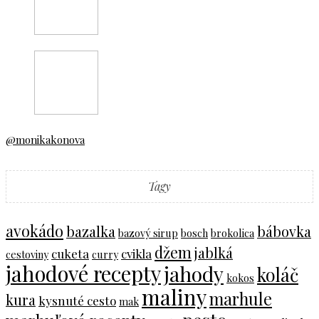
@monikakonova
Tagy
avokádo
bazalka
bábovka
bazový sirup
bosch
brokolica
džem
jablká
cuketa
cvikla
cestoviny
curry
jahodové recepty
jahody
koláč
kokos
maliny
marhule
kura
kysnuté cesto
mak