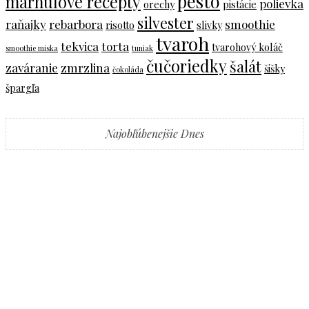
pesto
marhuľové recepty
polievka
orechy
pistácie
silvester
raňajky
rebarbora
smoothie
risotto
slivky
tvaroh
tekvica
torta
tvarohový koláč
smoothie miska
tuniak
čučoriedky
šalát
zaváranie
zmrzlina
šišky
čokoláda
špargľa
Najobľúbenejšie Dnes