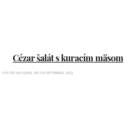
Cézar šalát s kuracím mäsom
POSTED ON
6 JÚNA, 2017
16 SEPTEMBRA, 2022