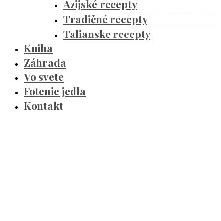
Ázijské recepty
Tradičné recepty
Talianske recepty
Kniha
Záhrada
Vo svete
Fotenie jedla
Kontakt