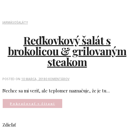
JAR
MÄSO
ŠALÁTY
Reďkovkový šalát s
brokolicou & grilovaným
steakom
POSTED ON
10 MARCA, 2018
0 KOMENTÁROV
Nechce sa mi veriť, ale teplomer naznačuje, že je tu…
Pokračovať v čítaní
Zdieľať