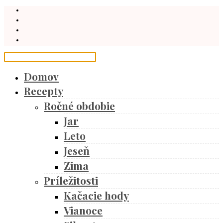
Domov
Recepty
Ročné obdobie
Jar
Leto
Jeseň
Zima
Príležitosti
Kačacie hody
Vianoce