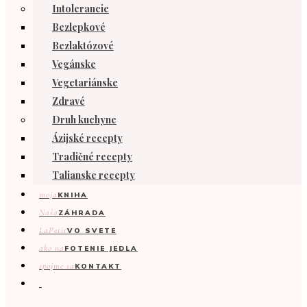
Intolerancie
Bezlepkové
Bezlaktózové
Vegánske
Vegetariánske
Zdravé
Druh kuchyne
Ázijské recepty
Tradičné recepty
Talianske recepty
moja
KNIHA
Naša
ZÁHRADA
LaPetit
VO SVETE
ako na
FOTENIE JEDLA
spojme sa
KONTAKT