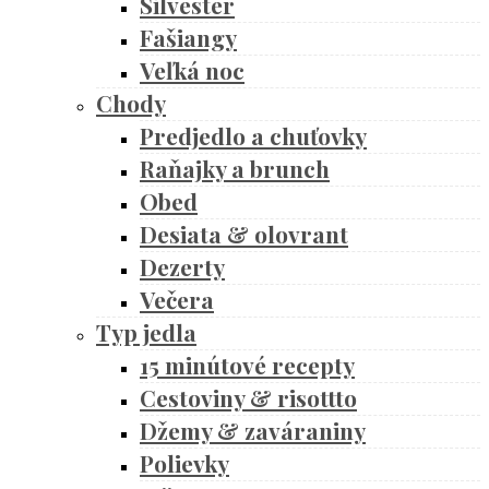
Silvester
Fašiangy
Veľká noc
Chody
Predjedlo a chuťovky
Raňajky a brunch
Obed
Desiata & olovrant
Dezerty
Večera
Typ jedla
15 minútové recepty
Cestoviny & risottto
Džemy & zaváraniny
Polievky