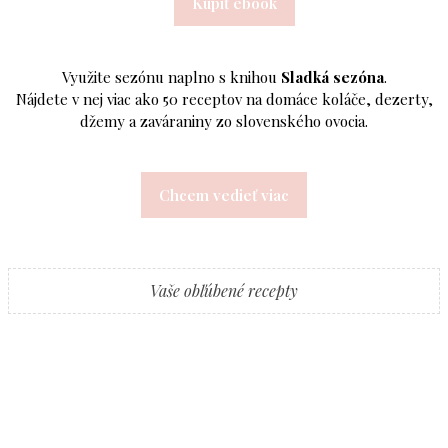
Kúpiť ebook
Využite sezónu naplno s knihou
Sladká sezóna
.
Nájdete v nej viac ako 50 receptov na domáce koláče, dezerty,
džemy a zaváraniny zo slovenského ovocia.
Chcem vedieť viac
Vaše obľúbené recepty