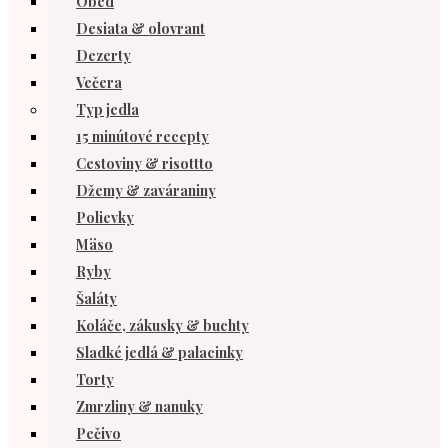
Obed
Desiata & olovrant
Dezerty
Večera
Typ jedla
15 minútové recepty
Cestoviny & risottto
Džemy & zaváraniny
Polievky
Mäso
Ryby
Šaláty
Koláče, zákusky & buchty
Sladké jedlá & palacinky
Torty
Zmrzliny & nanuky
Pečivo