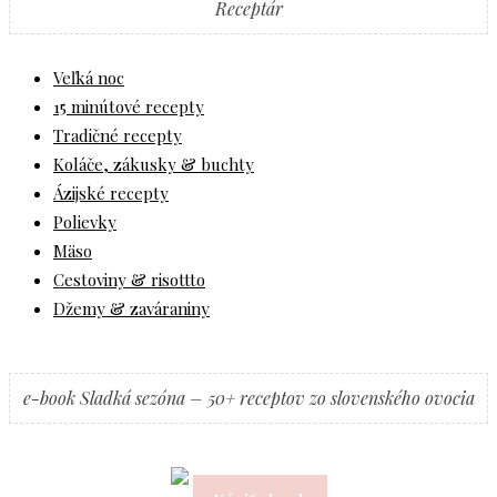
Receptár
Veľká noc
15 minútové recepty
Tradičné recepty
Koláče, zákusky & buchty
Ázijské recepty
Polievky
Mäso
Cestoviny & risottto
Džemy & zaváraniny
e-book Sladká sezóna – 50+ receptov zo slovenského ovocia