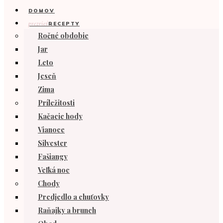
DOMOV
prezrieť
RECEPTY
Ročné obdobie
Jar
Leto
Jeseň
Zima
Príležitosti
Kačacie hody
Vianoce
Silvester
Fašiangy
Veľká noc
Chody
Predjedlo a chuťovky
Raňajky a brunch