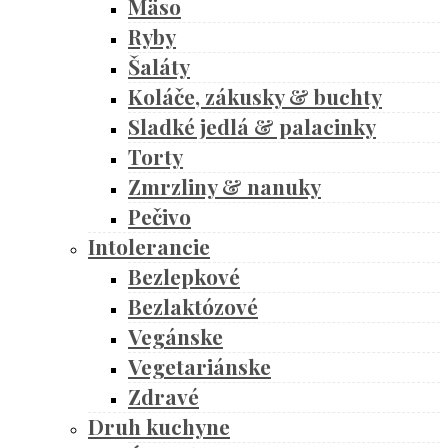
Mäso
Ryby
Šaláty
Koláče, zákusky & buchty
Sladké jedlá & palacinky
Torty
Zmrzliny & nanuky
Pečivo
Intolerancie
Bezlepkové
Bezlaktózové
Vegánske
Vegetariánske
Zdravé
Druh kuchyne