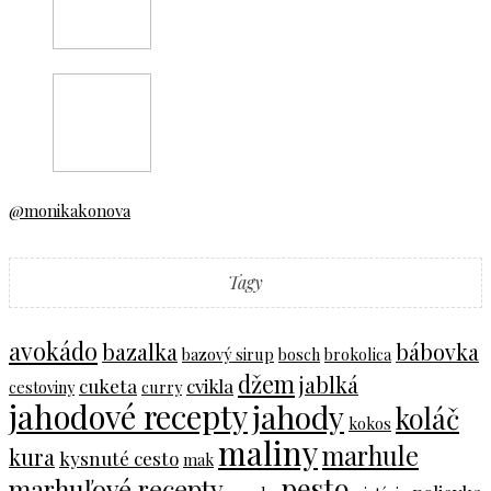
@monikakonova
Tagy
avokádo
bazalka
bábovka
bazový sirup
bosch
brokolica
džem
jablká
cuketa
cvikla
cestoviny
curry
jahodové recepty
jahody
koláč
kokos
maliny
marhule
kura
kysnuté cesto
mak
pesto
marhuľové recepty