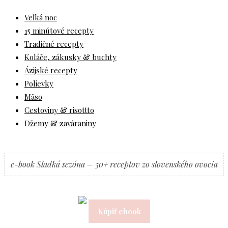
Veľká noc
15 minútové recepty
Tradičné recepty
Koláče, zákusky & buchty
Ázijské recepty
Polievky
Mäso
Cestoviny & risottto
Džemy & zaváraniny
e-book Sladká sezóna – 50+ receptov zo slovenského ovocia
Kúpiť ebook