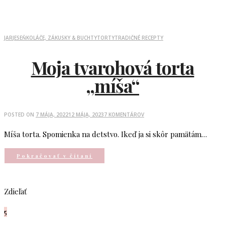
JAR
JESEŇ
KOLÁČE, ZÁKUSKY & BUCHTY
TORTY
TRADIČNÉ RECEPTY
Moja tvarohová torta
„míša“
POSTED ON
7 MÁJA, 2022
12 MÁJA, 2023
7 KOMENTÁROV
Míša torta. Spomienka na detstvo. Ikeď ja si skôr pamätám…
Pokračovať v čítaní
Zdieľať
5