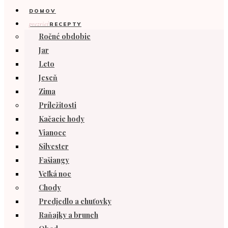
DOMOV
prezrieť
RECEPTY
Ročné obdobie
Jar
Leto
Jeseň
Zima
Príležitosti
Kačacie hody
Vianoce
Silvester
Fašiangy
Veľká noc
Chody
Predjedlo a chuťovky
Raňajky a brunch