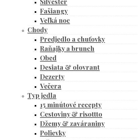
Silvester
Fašiangy
Veľká noc
Chody
Predjedlo a chuťovky
Raňajky a brunch
Obed
Desiata & olovrant
Dezerty
Večera
Typ jedla
15 minútové recepty
Cestoviny & risottto
Džemy & zaváraniny
Polievky