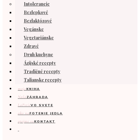
Intolerancie
Bezlepkové
Bezlaktózové
Vegánske
Vegetariánske
Zdravé
Druh kuchyne
Ázijské recepty
Tradičné recepty
Talianske recepty
moja
KNIHA
Naša
ZÁHRADA
LaPetit
VO SVETE
ako na
FOTENIE JEDLA
spojme sa
KONTAKT