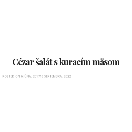
Cézar šalát s kuracím mäsom
POSTED ON
6 JÚNA, 2017
16 SEPTEMBRA, 2022