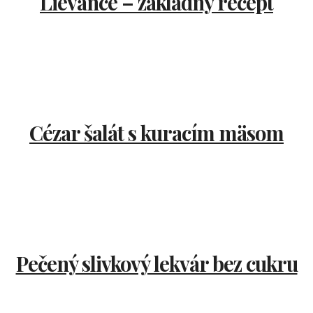
Lievance – základný recept
Cézar šalát s kuracím mäsom
Pečený slivkový lekvár bez cukru