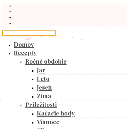
Domov
Recepty
Ročné obdobie
Jar
Leto
Jeseň
Zima
Príležitosti
Kačacie hody
Vianoce