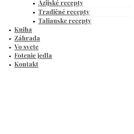
Ázijské recepty
Tradičné recepty
Talianske recepty
Kniha
Záhrada
Vo svete
Fotenie jedla
Kontakt