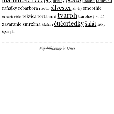
polievka
orechy
pistácie
silvester
raňajky
rebarbora
smoothie
risotto
slivky
tvaroh
tekvica
torta
tvarohový koláč
smoothie miska
tuniak
čučoriedky
šalát
zaváranie
zmrzlina
šišky
čokoláda
špargľa
Najobľúbenejšie Dnes