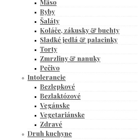
Mäso
Ryby
Šaláty
Koláče, zákusky & buchty
Sladké jedlá & palacinky
Torty
Zmrzliny & nanuky
Pečivo
Intolerancie
Bezlepkové
Bezlaktózové
Vegánske
Vegetariánske
Zdravé
Druh kuchyne