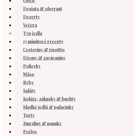
Obed
Desiata & olovrant
Dezerty
Večera
Typ jedla
15 minútové recepty
Cestoviny & risottto
Džemy & zaváraniny
Polievky
Mäso
Ryby
Šaláty
Koláče, zákusky & buchty
Sladké jedlá & palacinky
Torty
Zmrzliny & nanuky
Pečivo