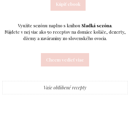
Kúpiť ebook
Využite sezónu naplno s knihou
Sladká sezóna
.
Nájdete v nej viac ako 50 receptov na domáce koláče, dezerty,
džemy a zaváraniny zo slovenského ovocia.
Chcem vedieť viac
Vaše obľúbené recepty