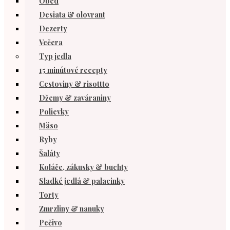
Obed
Desiata & olovrant
Dezerty
Večera
Typ jedla
15 minútové recepty
Cestoviny & risottto
Džemy & zaváraniny
Polievky
Mäso
Ryby
Šaláty
Koláče, zákusky & buchty
Sladké jedlá & palacinky
Torty
Zmrzliny & nanuky
Pečivo