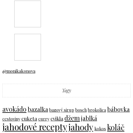
@monikakonova
Tagy
avokádo
bazalka
bábovka
bazový sirup
bosch
brokolica
džem
jablká
cuketa
cvikla
cestoviny
curry
jahodové recepty
jahody
koláč
kokos