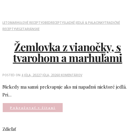
LETO
MARHUĽOVÉ RECEPTY
OBED
RECEPTY
SLADKÉ JEDLÁ & PALACINKY
TRADIČNÉ
RECEPTY
VEGETARIÁNSKE
Žemlovka z vianočky, s
tvarohom a marhuľami
POSTED ON
4 JÚLA, 2022
7 JÚLA, 2026
0 KOMENTÁROV
Niekedy ma samú prekvapuje ako mi napadnú niektoré jedlá.
Pri…
Pokračovať v čítaní
Zdieľať