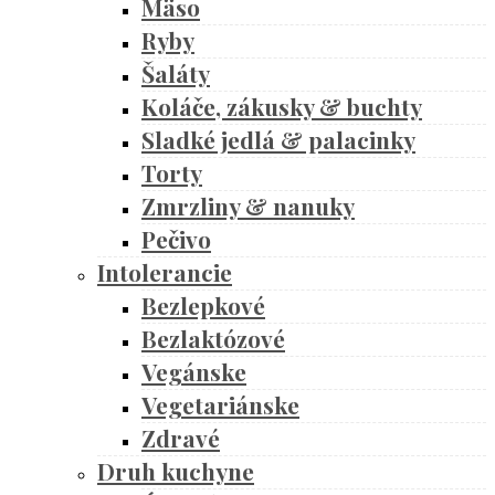
Mäso
Ryby
Šaláty
Koláče, zákusky & buchty
Sladké jedlá & palacinky
Torty
Zmrzliny & nanuky
Pečivo
Intolerancie
Bezlepkové
Bezlaktózové
Vegánske
Vegetariánske
Zdravé
Druh kuchyne