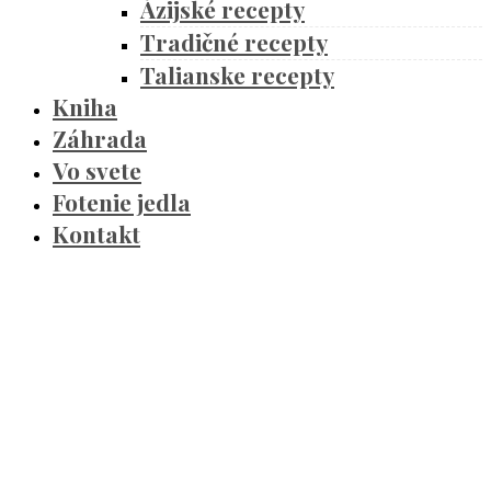
Ázijské recepty
Tradičné recepty
Talianske recepty
Kniha
Záhrada
Vo svete
Fotenie jedla
Kontakt