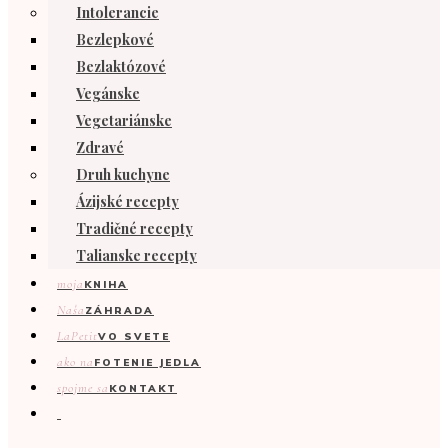
Intolerancie
Bezlepkové
Bezlaktózové
Vegánske
Vegetariánske
Zdravé
Druh kuchyne
Ázijské recepty
Tradičné recepty
Talianske recepty
moja
KNIHA
Naša
ZÁHRADA
LaPetit
VO SVETE
ako na
FOTENIE JEDLA
spojme sa
KONTAKT