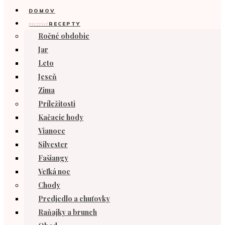
DOMOV
prezrieť
RECEPTY
Ročné obdobie
Jar
Leto
Jeseň
Zima
Príležitosti
Kačacie hody
Vianoce
Silvester
Fašiangy
Veľká noc
Chody
Predjedlo a chuťovky
Raňajky a brunch