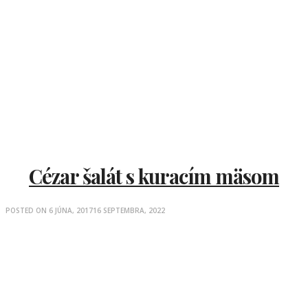
Cézar šalát s kuracím mäsom
POSTED ON
6 JÚNA, 2017
16 SEPTEMBRA, 2022