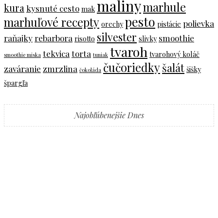
maliny
marhule
kura
kysnuté cesto
mak
pesto
marhuľové recepty
polievka
orechy
pistácie
silvester
raňajky
rebarbora
smoothie
risotto
slivky
tvaroh
tekvica
torta
tvarohový koláč
smoothie miska
tuniak
čučoriedky
šalát
zaváranie
zmrzlina
šišky
čokoláda
špargľa
Najobľúbenejšie Dnes