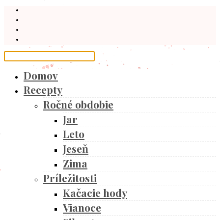
Domov
Recepty
Ročné obdobie
Jar
Leto
Jeseň
Zima
Príležitosti
Kačacie hody
Vianoce