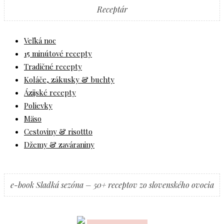
Receptár
Veľká noc
15 minútové recepty
Tradičné recepty
Koláče, zákusky & buchty
Ázijské recepty
Polievky
Mäso
Cestoviny & risottto
Džemy & zaváraniny
e-book Sladká sezóna – 50+ receptov zo slovenského ovocia