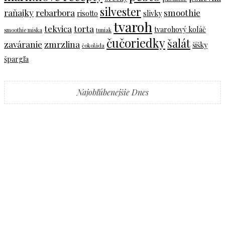
silvester
raňajky
rebarbora
smoothie
risotto
slivky
tvaroh
tekvica
torta
tvarohový koláč
smoothie miska
tuniak
čučoriedky
šalát
zaváranie
zmrzlina
šišky
čokoláda
špargľa
Najobľúbenejšie Dnes