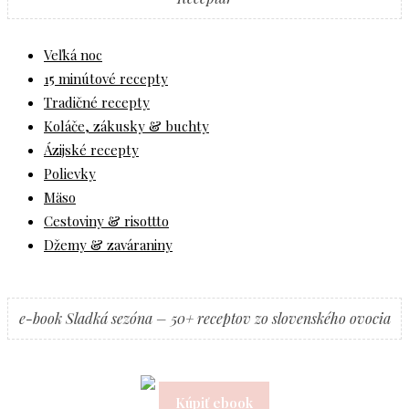
Veľká noc
15 minútové recepty
Tradičné recepty
Koláče, zákusky & buchty
Ázijské recepty
Polievky
Mäso
Cestoviny & risottto
Džemy & zaváraniny
e-book Sladká sezóna – 50+ receptov zo slovenského ovocia
Kúpiť ebook