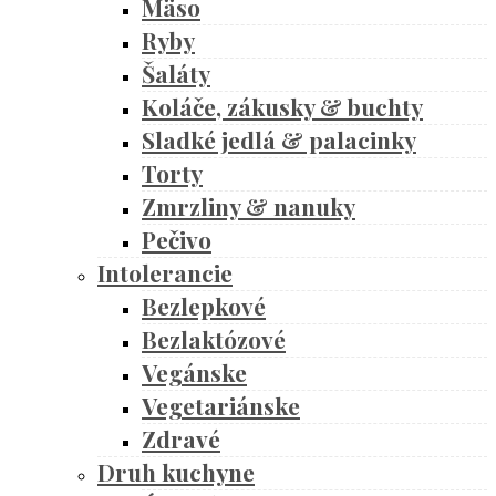
Mäso
Ryby
Šaláty
Koláče, zákusky & buchty
Sladké jedlá & palacinky
Torty
Zmrzliny & nanuky
Pečivo
Intolerancie
Bezlepkové
Bezlaktózové
Vegánske
Vegetariánske
Zdravé
Druh kuchyne