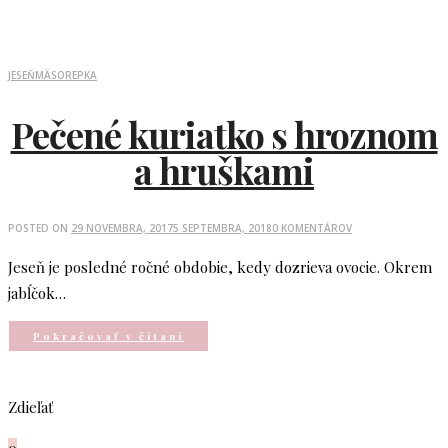
JESEŇ
MÄSO
REPKA
Pečené kuriatko s hroznom
a hruškami
POSTED ON
29 NOVEMBRA, 2017
5 SEPTEMBRA, 2018
0 KOMENTÁROV
Jeseň je posledné ročné obdobie, kedy dozrieva ovocie. Okrem
jabĺčok…
Pokračovať v čítaní
Zdieľať