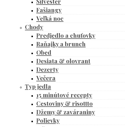
Silvester
Fašiangy
Veľká noc
Chody
Predjedlo a chuťovky
Raňajky a brunch
Obed
Desiata & olovrant
Dezerty
Večera
Typ jedla
15 minútové recepty
Cestoviny & risottto
Džemy & zaváraniny
Polievky