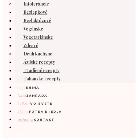
Intolerancie
Bezlepkové
Bezlaktózové
Vegánske
Vegetariánske
Zdravé
Druh kuchyne
Ázijské recepty
Tradičné recepty
Talianske recepty
moja
KNIHA
Naša
ZÁHRADA
LaPetit
VO SVETE
ako na
FOTENIE JEDLA
spojme sa
KONTAKT