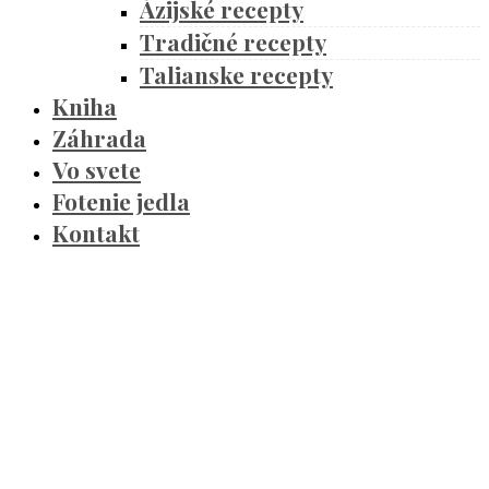
Ázijské recepty
Tradičné recepty
Talianske recepty
Kniha
Záhrada
Vo svete
Fotenie jedla
Kontakt