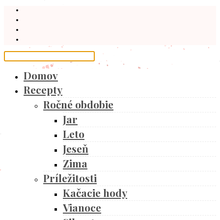
Domov
Recepty
Ročné obdobie
Jar
Leto
Jeseň
Zima
Príležitosti
Kačacie hody
Vianoce