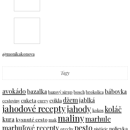
@monikakonova
Tagy
avokádo
bazalka
bábovka
bazový sirup
bosch
brokolica
džem
jablká
cuketa
cvikla
cestoviny
curry
jahodové recepty
jahody
koláč
kokos
maliny
marhule
kura
kysnuté cesto
mak
pesto
marhuľové recepty
polievka
orechy
pistácie