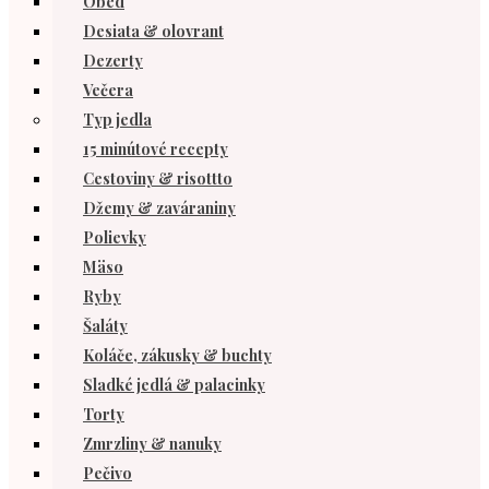
Obed
Desiata & olovrant
Dezerty
Večera
Typ jedla
15 minútové recepty
Cestoviny & risottto
Džemy & zaváraniny
Polievky
Mäso
Ryby
Šaláty
Koláče, zákusky & buchty
Sladké jedlá & palacinky
Torty
Zmrzliny & nanuky
Pečivo