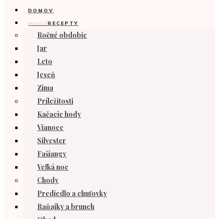
DOMOV
prezrieť
RECEPTY
Ročné obdobie
Jar
Leto
Jeseň
Zima
Príležitosti
Kačacie hody
Vianoce
Silvester
Fašiangy
Veľká noc
Chody
Predjedlo a chuťovky
Raňajky a brunch