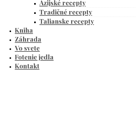
Ázijské recepty
Tradičné recepty
Talianske recepty
Kniha
Záhrada
Vo svete
Fotenie jedla
Kontakt