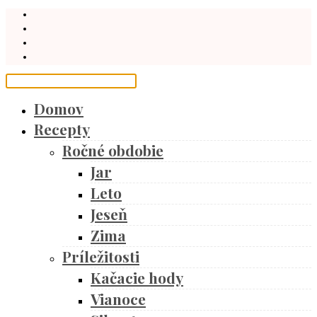
Domov
Recepty
Ročné obdobie
Jar
Leto
Jeseň
Zima
Príležitosti
Kačacie hody
Vianoce