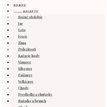
DOMOV
prezrieť
RECEPTY
Ročné obdobie
Jar
Leto
Jeseň
Zima
Príležitosti
Kačacie hody
Vianoce
Silvester
Fašiangy
Veľká noc
Chody
Predjedlo a chuťovky
Raňajky a brunch