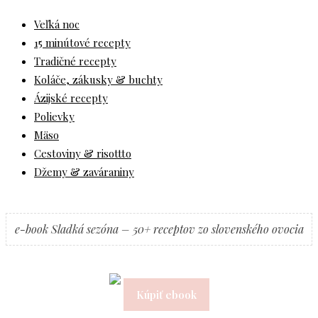
Veľká noc
15 minútové recepty
Tradičné recepty
Koláče, zákusky & buchty
Ázijské recepty
Polievky
Mäso
Cestoviny & risottto
Džemy & zaváraniny
e-book Sladká sezóna – 50+ receptov zo slovenského ovocia
Kúpiť ebook