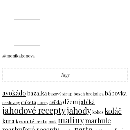
@monikakonova
Tagy
avokádo
bazalka
bábovka
bazový sirup
bosch
brokolica
džem
jablká
cuketa
cvikla
cestoviny
curry
jahodové recepty
jahody
koláč
kokos
maliny
marhule
kura
kysnuté cesto
mak
pesto
marhuľové recepty