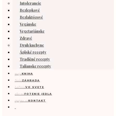
Intolerancie
Bezlepkové
Bezlaktózové
Vegánske
Vegetariánske
Zdravé
Druh kuchyne
Ázijské recepty
Tradičné recepty
Talianske recepty
moja
KNIHA
Naša
ZÁHRADA
LaPetit
VO SVETE
ako na
FOTENIE JEDLA
spojme sa
KONTAKT