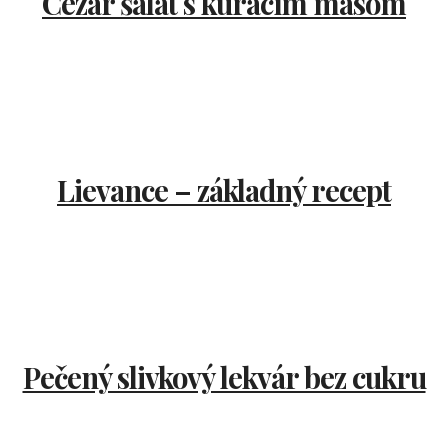
Cézar šalát s kuracím mäsom
Lievance – základný recept
Pečený slivkový lekvár bez cukru