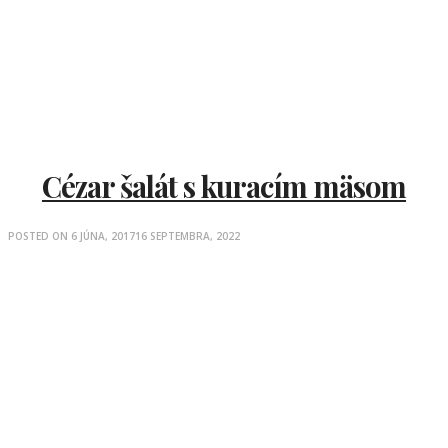
Cézar šalát s kuracím mäsom
POSTED ON
6 JÚNA, 2017
16 SEPTEMBRA, 2022