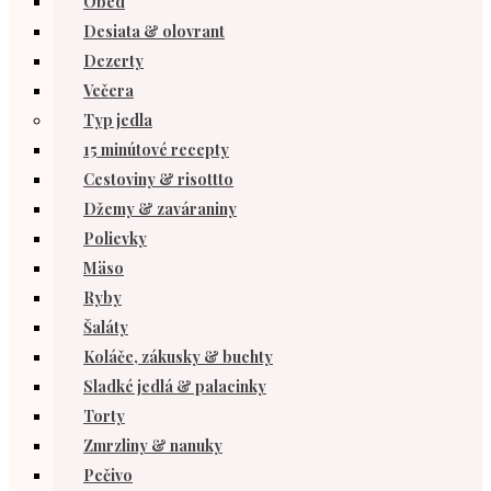
Obed
Desiata & olovrant
Dezerty
Večera
Typ jedla
15 minútové recepty
Cestoviny & risottto
Džemy & zaváraniny
Polievky
Mäso
Ryby
Šaláty
Koláče, zákusky & buchty
Sladké jedlá & palacinky
Torty
Zmrzliny & nanuky
Pečivo