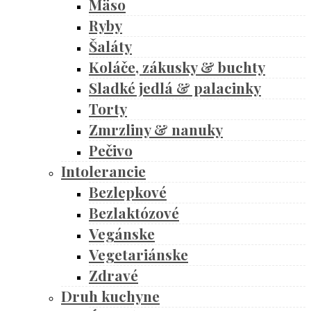
Mäso
Ryby
Šaláty
Koláče, zákusky & buchty
Sladké jedlá & palacinky
Torty
Zmrzliny & nanuky
Pečivo
Intolerancie
Bezlepkové
Bezlaktózové
Vegánske
Vegetariánske
Zdravé
Druh kuchyne