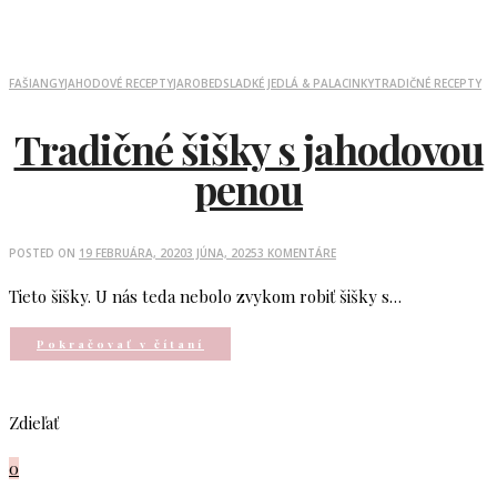
FAŠIANGY
JAHODOVÉ RECEPTY
JAR
OBED
SLADKÉ JEDLÁ & PALACINKY
TRADIČNÉ RECEPTY
Tradičné šišky s jahodovou
penou
POSTED ON
19 FEBRUÁRA, 2020
3 JÚNA, 2025
3 KOMENTÁRE
Tieto šišky. U nás teda nebolo zvykom robiť šišky s…
Pokračovať v čítaní
Zdieľať
0