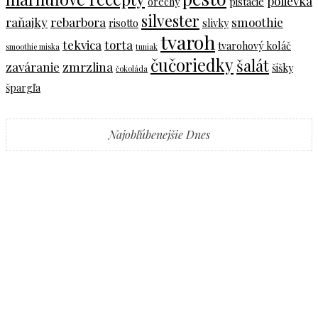
polievka
orechy
pistácie
silvester
raňajky
rebarbora
smoothie
risotto
slivky
tvaroh
tekvica
torta
tvarohový koláč
smoothie miska
tuniak
čučoriedky
šalát
zaváranie
zmrzlina
šišky
čokoláda
špargľa
Najobľúbenejšie Dnes