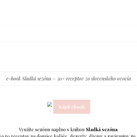
e-book Sladká sezóna – 50+ receptov zo slovenského ovocia
Kúpiť ebook
Využite sezónu naplno s knihou
Sladká sezóna
.
 ako 50 receptov na domáce koláče, dezerty, džemy a zaváraniny zo 