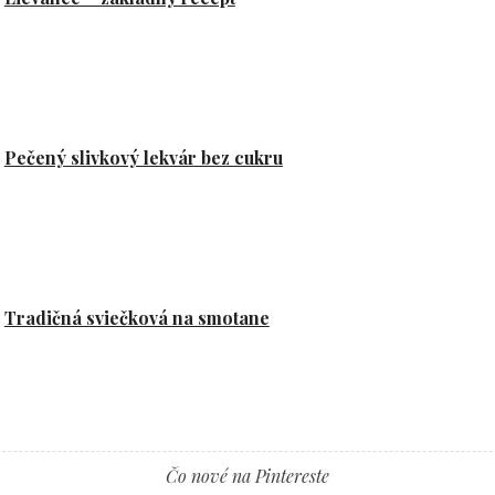
Pečený slivkový lekvár bez cukru
Tradičná sviečková na smotane
Čo nové na Pintereste