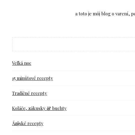
a toto je môj blog o varení, 
Veľká noc
15 minútové recepty
Tradičné recepty
Koláče, zákusky & buchty
Ázijské recepty