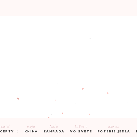
rezrieť
moja
Naša
LaPetit
ako na
CEPTY
KNIHA
ZÁHRADA
VO SVETE
FOTENIE JEDLA