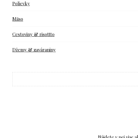
Polievky
Mäso
Cestoviny & risottto
Džemy & zaváraniny
Nájdete v nej viac