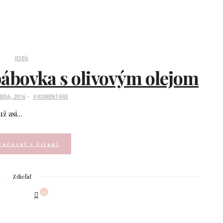
JESEŇ
ábovka s olivovým olejom
BRA, 2016
4 KOMENTÁRE
už asi…
ačovať v čítaní
Zdieľať
0