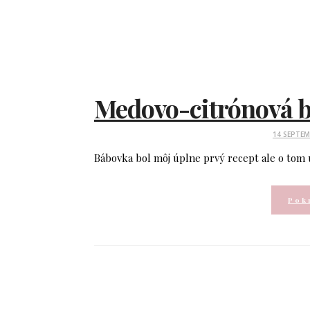
Medovo-citrónová b
P
14 SEPTEM
O
Bábovka bol môj úplne prvý recept ale o tom 
S
T
E
Pokr
D
O
N