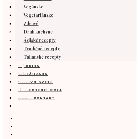
Vegánske
Vegetariánske
Zdravé
Druh kuchyne
Ázijské recepty
Tradičné recepty
Talianske recepty
moja
KNIHA
Naša
ZÁHRADA
LaPetit
VO SVETE
ako na
FOTENIE JEDLA
spojme sa
KONTAKT