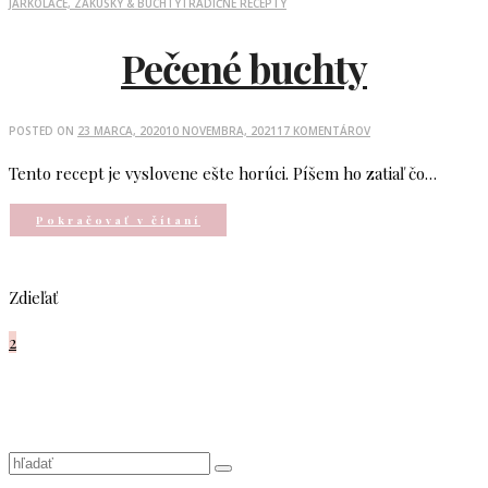
JAR
KOLÁČE, ZÁKUSKY & BUCHTY
TRADIČNÉ RECEPTY
Pečené buchty
POSTED ON
23 MARCA, 2020
10 NOVEMBRA, 2021
17 KOMENTÁROV
Tento recept je vyslovene ešte horúci. Píšem ho zatiaľ čo…
Pokračovať v čítaní
Zdieľať
2