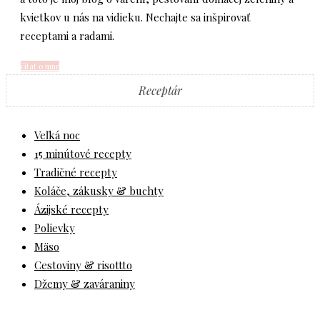
kvietkov u nás na vidieku. Nechajte sa inšpirovať
receptami a radami.
čítať o mne
Receptár
Veľká noc
15 minútové recepty
Tradičné recepty
Koláče, zákusky & buchty
Ázijské recepty
Polievky
Mäso
Cestoviny & risottto
Džemy & zaváraniny