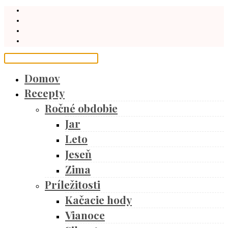
Domov
Recepty
Ročné obdobie
Jar
Leto
Jeseň
Zima
Príležitosti
Kačacie hody
Vianoce