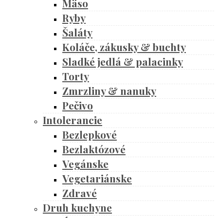
Mäso
Ryby
Šaláty
Koláče, zákusky & buchty
Sladké jedlá & palacinky
Torty
Zmrzliny & nanuky
Pečivo
Intolerancie
Bezlepkové
Bezlaktózové
Vegánske
Vegetariánske
Zdravé
Druh kuchyne