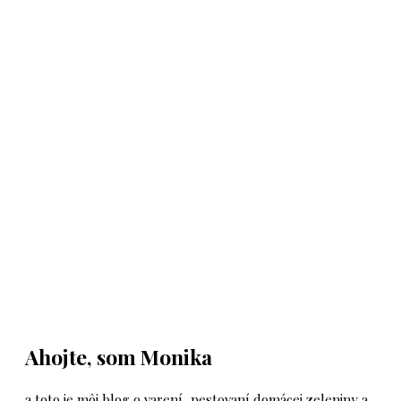
Ahojte, som Monika
a toto je môj blog o varení, pestovaní domácej zeleniny a