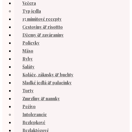
Večera
Typ jedla
15 minútové recepty
Cestoviny & risottto
Džemy & zaváraniny
Polievky
Mäso
Ryby
Šaláty
Koláče, zákusky & buchty
Sladké jedlá & palacinky
Torty
Zmrzliny & nanuky
Pečivo
Intolerancie
Bezlepkové
Bezlaktózové