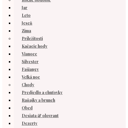
Jar
Leto
Jeseň
Zima
Príležitosti
Kačacie hody
Vianoce
Silvester
Fašiangy
Veľká noc
Chody
Predjedlo a chuťovky
Raňajky a brunch
Obed
Desiata & olovrant
Dezerty