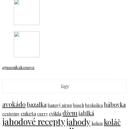
@monikakonova
Tagy
avokádo
bazalka
bábovka
bazový sirup
bosch
brokolica
džem
jablká
cuketa
cvikla
cestoviny
curry
jahodové recepty
jahody
koláč
kokos