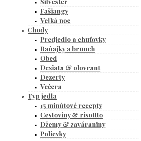
Silvester
Fašiangy
Veľká noc
Chody
Predjedlo a chuťovky
Raňajky a brunch
Obed
Desiata & olovrant
Dezerty
Večera
Typ jedla
15 minútové recepty
Cestoviny & risottto
Džemy & zaváraniny
Polievky