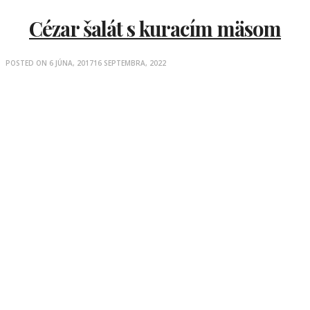
Cézar šalát s kuracím mäsom
POSTED ON
6 JÚNA, 2017
16 SEPTEMBRA, 2022