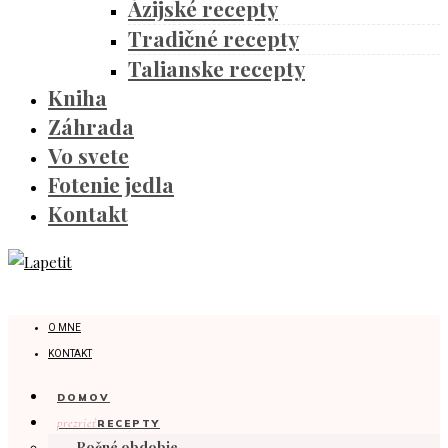
Ázijské recepty
Tradičné recepty
Talianske recepty
Kniha
Záhrada
Vo svete
Fotenie jedla
Kontakt
O MNE
KONTAKT
DOMOV
prezrieť
RECEPTY
Ročné obdobie