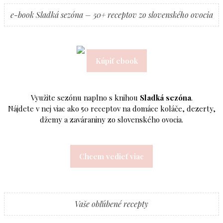
e-book Sladká sezóna – 50+ receptov zo slovenského ovocia
Kúpiť ebook
Využite sezónu naplno s knihou
Sladká sezóna
.
Nájdete v nej viac ako 50 receptov na domáce koláče, dezerty,
džemy a zaváraniny zo slovenského ovocia.
Chcem vedieť viac
Vaše obľúbené recepty