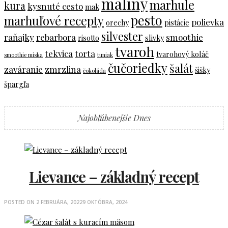
maliny
marhule
kura
kysnuté cesto
mak
pesto
marhuľové recepty
polievka
orechy
pistácie
silvester
raňajky
rebarbora
smoothie
risotto
slivky
tvaroh
tekvica
torta
tvarohový koláč
smoothie miska
tuniak
čučoriedky
šalát
zaváranie
zmrzlina
šišky
čokoláda
špargľa
Najobľúbenejšie Dnes
Lievance – základný recept
POSTED ON
2 FEBRUÁRA, 2022
9 OKTÓBRA, 2024