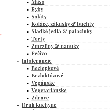
Mäso
Ryby
Šaláty
Koláče, zákusky & buchty
Sladké jedlá & palacinky
Torty
Zmrzliny & nanuky
Pečivo
Intolerancie
Bezlepkové
Bezlaktózové
Vegánske
Vegetariánske
Zdravé
Druh kuchyne