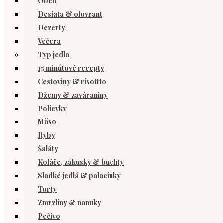
Obed
Desiata & olovrant
Dezerty
Večera
Typ jedla
15 minútové recepty
Cestoviny & risottto
Džemy & zaváraniny
Polievky
Mäso
Ryby
Šaláty
Koláče, zákusky & buchty
Sladké jedlá & palacinky
Torty
Zmrzliny & nanuky
Pečivo