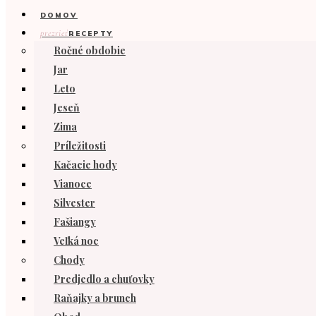
DOMOV
prezrieť
RECEPTY
Ročné obdobie
Jar
Leto
Jeseň
Zima
Príležitosti
Kačacie hody
Vianoce
Silvester
Fašiangy
Veľká noc
Chody
Predjedlo a chuťovky
Raňajky a brunch