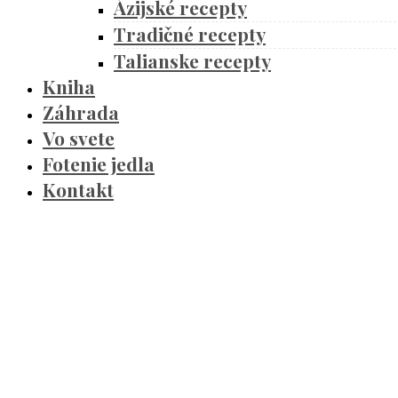
Ázijské recepty
Tradičné recepty
Talianske recepty
Kniha
Záhrada
Vo svete
Fotenie jedla
Kontakt