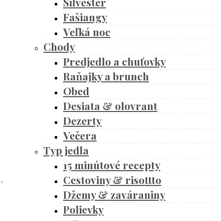
Silvester
Fašiangy
Veľká noc
Chody
Predjedlo a chuťovky
Raňajky a brunch
Obed
Desiata & olovrant
Dezerty
Večera
Typ jedla
15 minútové recepty
Cestoviny & risottto
Džemy & zaváraniny
Polievky