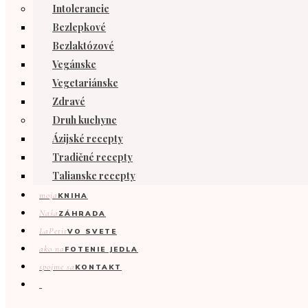
Intolerancie
Bezlepkové
Bezlaktózové
Vegánske
Vegetariánske
Zdravé
Druh kuchyne
Ázijské recepty
Tradičné recepty
Talianske recepty
moja
KNIHA
Naša
ZÁHRADA
LaPetit
VO SVETE
ako na
FOTENIE JEDLA
spojme sa
KONTAKT