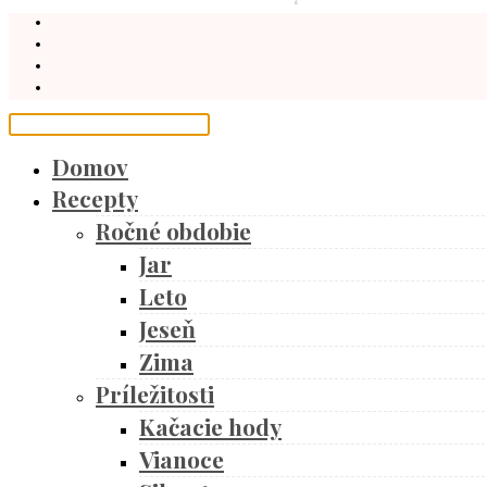
Domov
Recepty
Ročné obdobie
Jar
Leto
Jeseň
Zima
Príležitosti
Kačacie hody
Vianoce