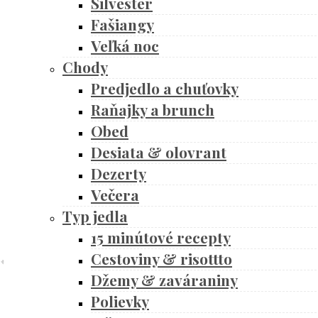
Silvester
Fašiangy
Veľká noc
Chody
Predjedlo a chuťovky
Raňajky a brunch
Obed
Desiata & olovrant
Dezerty
Večera
Typ jedla
15 minútové recepty
Cestoviny & risottto
Džemy & zaváraniny
Polievky