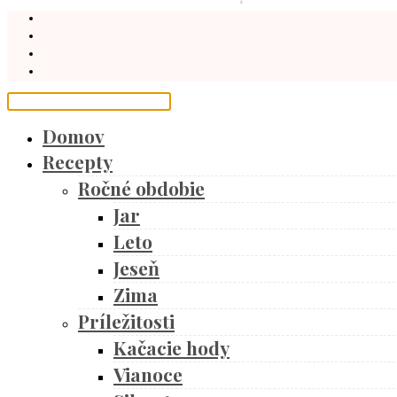
Domov
Recepty
Ročné obdobie
Jar
Leto
Jeseň
Zima
Príležitosti
Kačacie hody
Vianoce