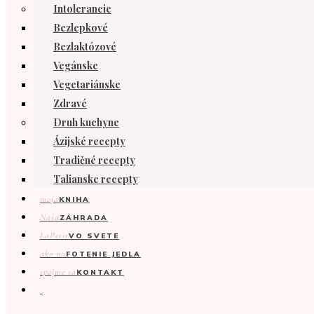
Intolerancie
Bezlepkové
Bezlaktózové
Vegánske
Vegetariánske
Zdravé
Druh kuchyne
Ázijské recepty
Tradičné recepty
Talianske recepty
moja
KNIHA
Naša
ZÁHRADA
LaPetit
VO SVETE
ako na
FOTENIE JEDLA
spojme sa
KONTAKT