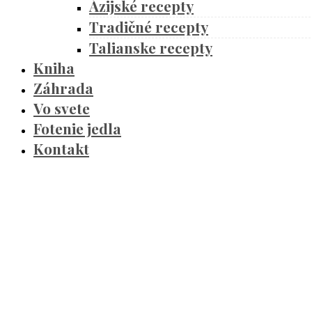
Ázijské recepty
Tradičné recepty
Talianske recepty
Kniha
Záhrada
Vo svete
Fotenie jedla
Kontakt