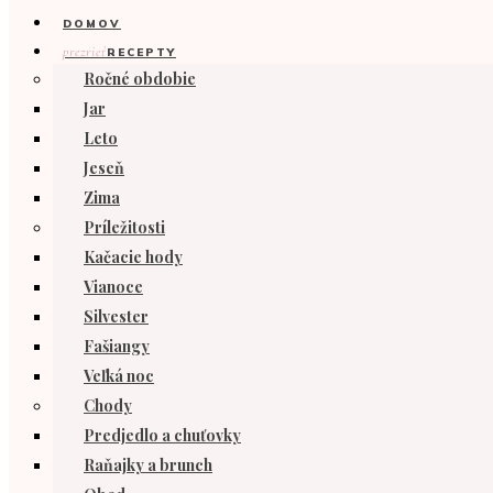
DOMOV
prezrieť
RECEPTY
Ročné obdobie
Jar
Leto
Jeseň
Zima
Príležitosti
Kačacie hody
Vianoce
Silvester
Fašiangy
Veľká noc
Chody
Predjedlo a chuťovky
Raňajky a brunch