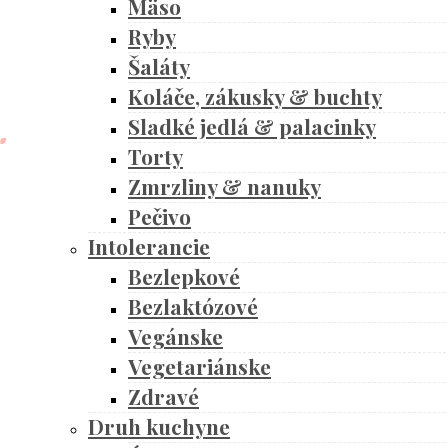
Mäso
Ryby
Šaláty
Koláče, zákusky & buchty
Sladké jedlá & palacinky
Torty
Zmrzliny & nanuky
Pečivo
Intolerancie
Bezlepkové
Bezlaktózové
Vegánske
Vegetariánske
Zdravé
Druh kuchyne