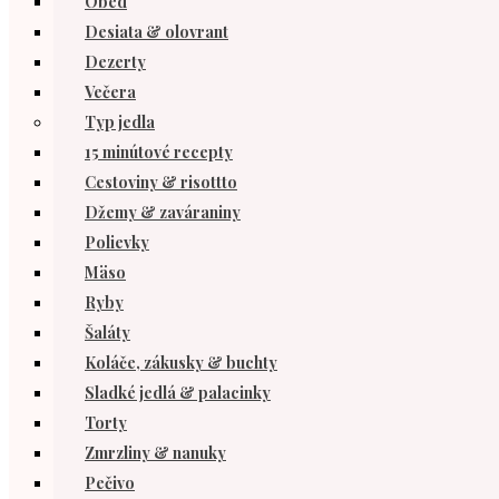
Obed
Desiata & olovrant
Dezerty
Večera
Typ jedla
15 minútové recepty
Cestoviny & risottto
Džemy & zaváraniny
Polievky
Mäso
Ryby
Šaláty
Koláče, zákusky & buchty
Sladké jedlá & palacinky
Torty
Zmrzliny & nanuky
Pečivo