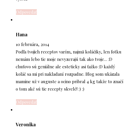
Odpovedať
Hana
10 februára, 2014
Podľa tvojich receptov varím, najmä koláčiky, len fotku
nemám lebo tie moje nevyzerajú tak ako tvoje… :D
chuťovo sú geniálne ale esteticky asi ťažko :D každý
koláč sa mi pri nakladaní rozpadne. Blog som ukázala
mamine už v auguste a ocino pribral 4 kg takže to značí
o tom aké sú tie recepty skvelé! :) :)
Odpovedať
Veronika