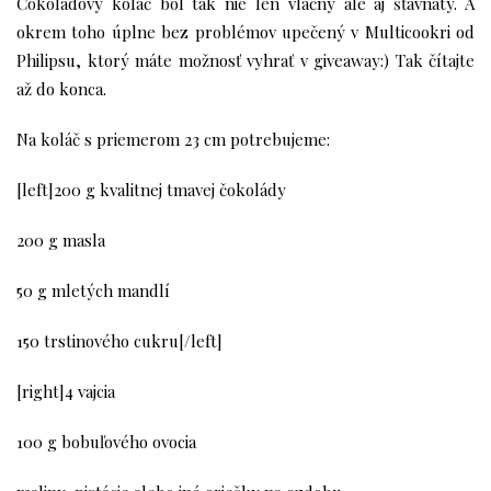
Čokoládový koláč bol tak nie len vláčny ale aj šťavnatý. A
okrem toho úplne bez problémov upečený v Multicookri od
Philipsu, ktorý máte možnosť vyhrať v giveaway:) Tak čítajte
až do konca.
Na koláč s priemerom 23 cm potrebujeme:
[left]200 g kvalitnej tmavej čokolády
200 g masla
50 g mletých mandlí
150 trstinového cukru[/left]
[right]4 vajcia
100 g bobuľového ovocia