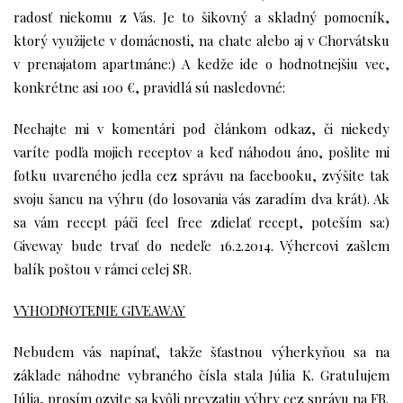
radosť niekomu z Vás. Je to šikovný a skladný pomocník,
ktorý využijete v domácnosti, na chate alebo aj v Chorvátsku
v prenajatom apartmáne:) A kedže ide o hodnotnejšiu vec,
konkrétne asi 100 €, pravidlá sú nasledovné:
Nechajte mi v komentári pod článkom odkaz, či niekedy
varíte podľa mojich receptov a keď náhodou áno, pošlite mi
fotku uvareného jedla cez správu na
facebooku
, zvýšite tak
svoju šancu na výhru (do losovania vás zaradím dva krát). Ak
sa vám recept páči feel free zdielať recept, poteším sa:)
Giveway bude trvať do nedeľe 16.2.2014. Výhercovi zašlem
balík poštou v rámci celej SR.
VYHODNOTENIE GIVEAWAY
Nebudem vás napínať, takže šťastnou výherkyňou sa na
základe náhodne vybraného čísla stala Júlia K. Gratulujem
Júlia, prosím ozvite sa kvôli prevzatiu výhry
cez správu na FB
.