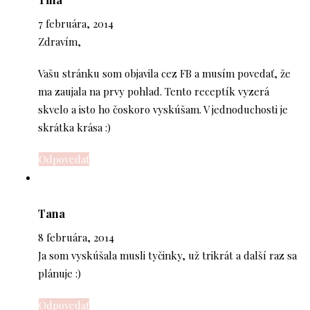
7 februára, 2014
Zdravím,
Vašu stránku som objavila cez FB a musím povedať, že
ma zaujala na prvy pohlad. Tento receptík vyzerá
skvelo a isto ho čoskoro vyskúšam. V jednoduchosti je
skrátka krása :)
Odpovedať
Tana
8 februára, 2014
Ja som vyskúšala musli tyčinky, už trikrát a další raz sa
plánuje :)
Odpovedať