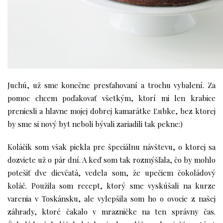
Juchú, už sme konečne presťahovaní a trochu vybalení. Za
pomoc chcem poďakovať všetkým, ktorí mi len krabice
preniesli a hlavne mojej dobrej kamarátke Ľubke, bez ktorej
by sme si nový byt neboli bývali zariadili tak pekne:)
Koláčik som však piekla pre špeciálnu návštevu, o ktorej sa
dozviete už o pár dní. A keď som tak rozmýšľala, čo by mohlo
potešiť dve dievčatá, vedela som, že upečiem čokoládový
koláč. Použila som recept, ktorý sme vyskúšali na
kurze
varenia v Toskánsku
, ale vylepšila som ho o ovocie z našej
záhrady, ktoré čakalo v mrazničke na ten správny čas.