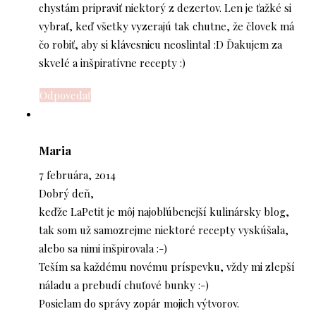
chystám pripraviť niektorý z dezertov. Len je ťažké si
vybrať, keď všetky vyzerajú tak chutne, že človek má
čo robiť, aby si klávesnicu neoslintal :D Ďakujem za
skvelé a inšpiratívne recepty :)
Odpovedať
Maria
7 februára, 2014
Dobrý deň,
keďže LaPetit je môj najobľúbenejší kulinársky blog,
tak som už samozrejme niektoré recepty vyskúšala,
alebo sa nimi inšpirovala :-)
Teším sa každému novému príspevku, vždy mi zlepší
náladu a prebudí chuťové bunky :-)
Posielam do správy zopár mojich výtvorov.