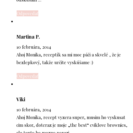
Odpovedať
Martina P.
10 februára, 2014
Ahoj Monika, receptík sa mi moc páči a skvelé , že je
bezlepkový, takže určite vyskúšame :)
Odpovedať
Viki
10 februára, 2014
Ahoj Monika, recept vyzera super, musim ho vyskusat
cim skor, doteraz je moje „the best“ cviklove brownies,
ale tento ho mozno porazi.