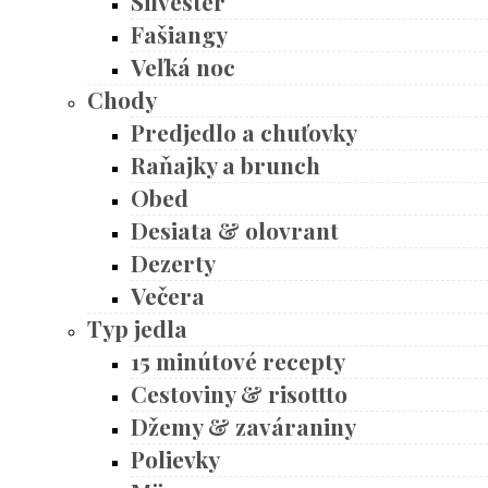
Silvester
Fašiangy
Veľká noc
Chody
Predjedlo a chuťovky
Raňajky a brunch
Obed
Desiata & olovrant
Dezerty
Večera
Typ jedla
15 minútové recepty
Cestoviny & risottto
Džemy & zaváraniny
Polievky