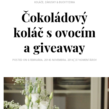
KOLÁČE, ZÁKUSKY & BUCHTY
ZIMA
Čokoládový
koláč s ovocím
a giveaway
POSTED ON
6 FEBRUÁRA, 2014
5 NOVEMBRA, 2014
37 KOMENTÁROV