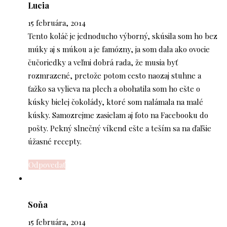
Lucia
15 februára, 2014
Tento koláč je jednoducho výborný, skúsila som ho bez
múky aj s múkou a je famózny, ja som dala ako ovocie
čučoriedky a veľmi dobrá rada, že musia byť
rozmrazené, pretože potom cesto naozaj stuhne a
ťažko sa vylieva na plech a obohatila som ho ešte o
kúsky bielej čokolády, ktoré som nalámala na malé
kúsky. Samozrejme zasielam aj foto na Facebooku do
pošty. Pekný slnečný víkend ešte a teším sa na ďaľšie
úžasné recepty.
Odpovedať
Soňa
15 februára, 2014