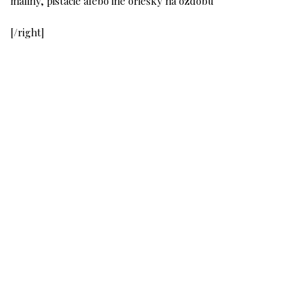
maliny, pistácie alebo iné oriešky na ozdobu
[/right]