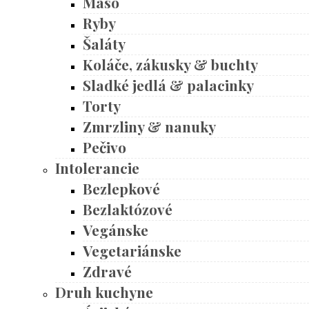
Mäso
Ryby
Šaláty
Koláče, zákusky & buchty
Sladké jedlá & palacinky
Torty
Zmrzliny & nanuky
Pečivo
Intolerancie
Bezlepkové
Bezlaktózové
Vegánske
Vegetariánske
Zdravé
Druh kuchyne