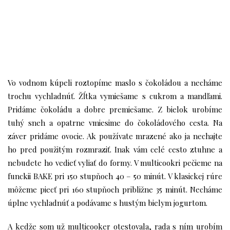
Vo vodnom kúpeli roztopíme maslo s čokoládou a necháme
trochu vychladnúť. Žĺtka vymiešame s cukrom a mandľami.
Pridáme čokoládu a dobre premiešame. Z bielok urobíme
tuhý sneh a opatrne vmiesime do čokoládového cesta. Na
záver pridáme ovocie. Ak používate mrazené ako ja nechajte
ho pred použitým rozmraziť. Inak vám celé cesto ztuhne a
nebudete ho vedieť vyliať do formy. V multicookri pečieme na
funckii BAKE pri 150 stupňoch 40 – 50 minút. V klasickej rúre
môžeme piecť pri 160 stupňoch približne 35 minút. Necháme
úplne vychladnúť a podávame s hustým bielym jogurtom.
A kedže som už
multicooker
otestovala, rada s ním urobím