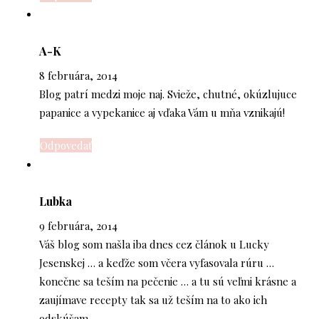
A-K
8 februára, 2014
Blog patrí medzi moje naj. Svieže, chutné, okúzlujuce
papanice a vypekanice aj vďaka Vám u mňa vznikajú!
Odpovedať
Lubka
9 februára, 2014
Váš blog som našla iba dnes cez článok u Lucky
Jesenskej … a keďže som včera vyfasovala rúru …
konečne sa teším na pečenie … a tu sú veľmi krásne a
zaujímave recepty tak sa už teším na to ako ich
odskúšam …