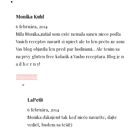
Monika Kuhl
6 februára, 2014
Mila Monika,zatial som este nemala sancu nieco podla
Vasich receptov navarit ci upiect ale to len preto ze som
Vas blog objavila len pred par hodinami… Ale tesim sa
na prvy gluten free kolacik z Vasho receptara. Blog je n
a d h e r n y!
Odpovedať
LaPetit
6 februára, 2014
Monika ďakujem! tak keď niečo navaríte, dajte
vedieť, budem sa tešiť:)