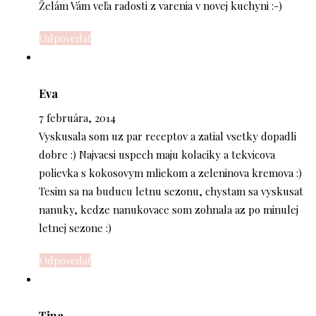
Želám Vám veľa radosti z varenia v novej kuchyni :-)
Odpovedať
Eva
7 februára, 2014
Vyskusala som uz par receptov a zatial vsetky dopadli
dobre :) Najvacsi uspech maju kolaciky a tekvicova
polievka s kokosovym mliekom a zeleninova kremova :)
Tesim sa na buducu letnu sezonu, chystam sa vyskusat
nanuky, kedze nanukovace som zohnala az po minulej
letnej sezone :)
Odpovedať
Tina