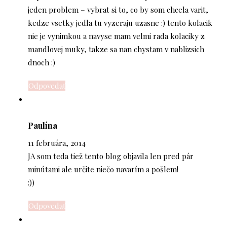
jeden problem – vybrat si to, co by som chcela varit,
kedze vsetky jedla tu vyzeraju uzasne :) tento kolacik
nie je vynimkou a navyse mam velmi rada kolaciky z
mandlovej muky, takze sa nan chystam v nablizsich
dnoch :)
Odpovedať
Paulína
11 februára, 2014
JA som teda tiež tento blog objavila len pred pár
minútami ale určite niečo navarím a pošlem!
:))
Odpovedať