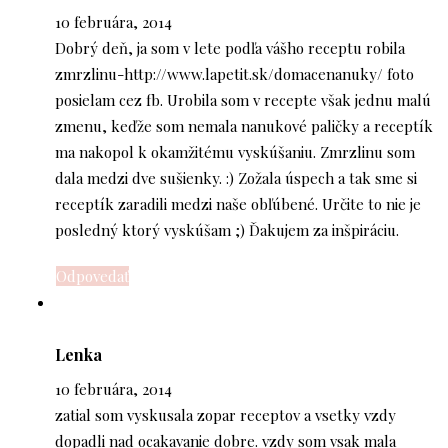
10 februára, 2014
Dobrý deň, ja som v lete podľa vášho receptu robila
zmrzlinu-http://www.lapetit.sk/domacenanuky/ foto
posielam cez fb. Urobila som v recepte však jednu malú
zmenu, keďže som nemala nanukové paličky a receptík
ma nakopol k okamžitému vyskúšaniu. Zmrzlinu som
dala medzi dve sušienky. :) Zožala úspech a tak sme si
receptík zaradili medzi naše obľúbené. Určite to nie je
posledný ktorý vyskúšam ;) Ďakujem za inšpiráciu.
Odpovedať
Lenka
10 februára, 2014
zatial som vyskusala zopar receptov a vsetky vzdy
dopadli nad ocakavanie dobre. vzdy som vsak mala