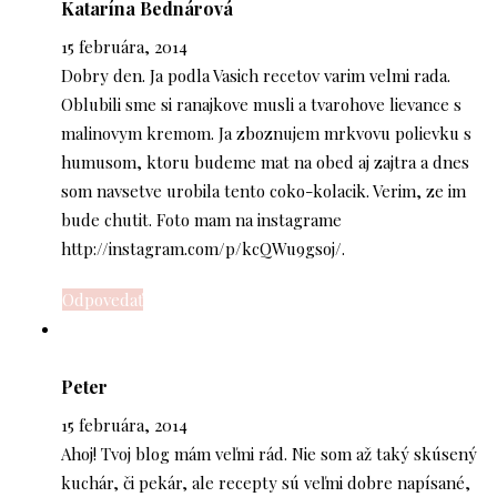
Katarína Bednárová
15 februára, 2014
Dobry den. Ja podla Vasich recetov varim velmi rada.
Oblubili sme si ranajkove musli a tvarohove lievance s
malinovym kremom. Ja zboznujem mrkvovu polievku s
humusom, ktoru budeme mat na obed aj zajtra a dnes
som navsetve urobila tento coko-kolacik. Verim, ze im
bude chutit. Foto mam na instagrame
http://instagram.com/p/kcQWu9gsoj/
.
Odpovedať
Peter
15 februára, 2014
Ahoj! Tvoj blog mám veľmi rád. Nie som až taký skúsený
kuchár, či pekár, ale recepty sú veľmi dobre napísané,