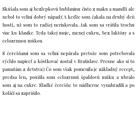
Skúšala som aj bezlepkovú bublaninu čisto z maku a mandlí ale
nebol to veľmi dobrý nápad:( A keďže som čakala na druhý deň
hostí, už som to radšej neriskovala…tak som sa vrátila trochu
viac ku klasike. Teda takej moje, menej cukru, bez laktózy a s
celozrnnou múkou.
S čerešňami som sa veľmi nepárala pretože som potrebovala
rýchlo napiecť a kôstkovač zostal v Bratislave. Presne ako si to
pamatám z detstva:) Čo som však pomenila je základný recept,
predsa len, použila som celozrnnú špaldovú múku a ubralo
som aj na cukre. Sladké čerešňe to nádherne vynahradili a po
koláči sa zaprášilo.