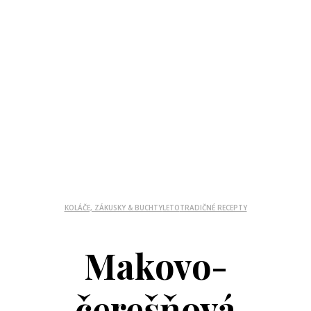
KOLÁČE, ZÁKUSKY & BUCHTY
LETO
TRADIČNÉ RECEPTY
Makovo-
čerešňová