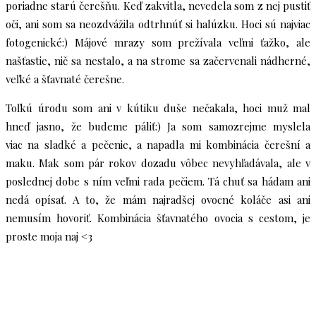
poriadne starú čerešňu. Keď zakvitla, nevedela som z nej pustiť
oči, ani som sa neozdvážila odtrhnúť si halúzku. Hoci sú najviac
fotogenické:) Májové mrazy som prežívala veľmi ťažko, ale
našťastie, nič sa nestalo, a na strome sa začervenali nádherné,
veľké a šťavnaté čerešne.
Toľkú úrodu som ani v kútiku duše nečakala, hoci muž mal
hneď jasno, že budeme páliť:) Ja som samozrejme myslela
viac na sladké a pečenie, a napadla mi kombinácia čerešní a
maku. Mak som pár rokov dozadu vôbec nevyhľadávala, ale v
poslednej dobe s ním veľmi rada pečiem. Tá chuť sa hádam ani
nedá opísať. A to, že mám najradšej ovocné koláče asi ani
nemusím hovoriť. Kombinácia šťavnatého ovocia s cestom, je
proste moja naj <3