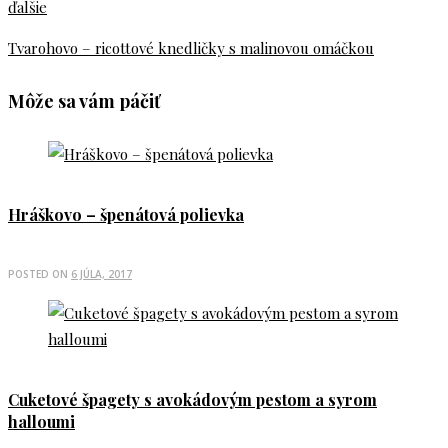
ďalšie
Tvarohovo – ricottové knedličky s malinovou omáčkou
Môže sa vám páčiť
Hráškovo – špenátová polievka
POSTED ON
6 JÚLA, 2017
Cuketové špagety s avokádovým pestom a syrom
halloumi