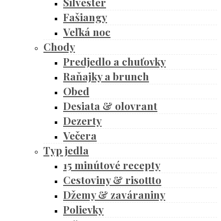
Silvester
Fašiangy
Veľká noc
Chody
Predjedlo a chuťovky
Raňajky a brunch
Obed
Desiata & olovrant
Dezerty
Večera
Typ jedla
15 minútové recepty
Cestoviny & risottto
Džemy & zaváraniny
Polievky