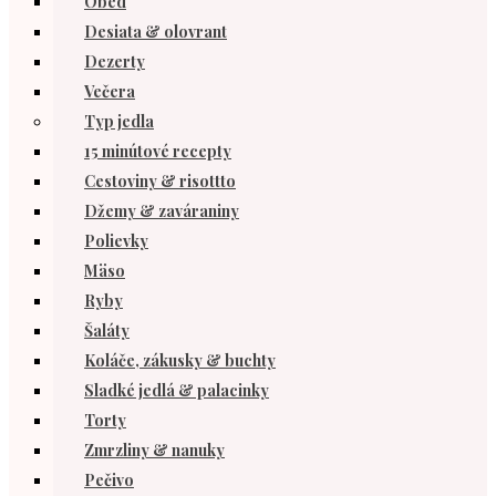
Obed
Desiata & olovrant
Dezerty
Večera
Typ jedla
15 minútové recepty
Cestoviny & risottto
Džemy & zaváraniny
Polievky
Mäso
Ryby
Šaláty
Koláče, zákusky & buchty
Sladké jedlá & palacinky
Torty
Zmrzliny & nanuky
Pečivo