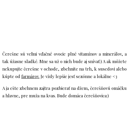
Čerešne sú veľmi vďačné ovocie plné vitamínov a minerálov, a
tak úžasne sladké. Mne sa už o nich bude aj snívať:) A ak môžete
nekupujte čerešne v ochode, zbehnite na trh, k susedovi alebo
kúpte od
farmárov.
Je vždy lepšie jesť sezónne a lokálne <3
A ja ešte zbehnem zajtra pozbierať na džem, čerešňovú omáčku
a hlavne, pre muža na kvas. Bude domáca čerešňovica:)