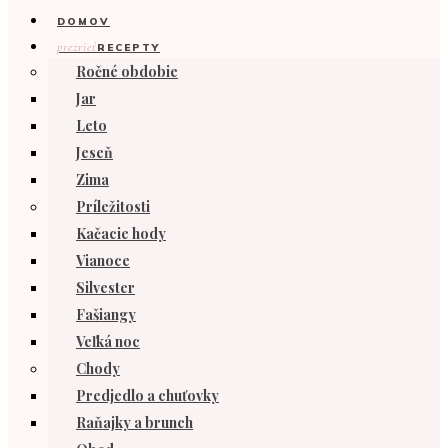
DOMOV
prezrieť
RECEPTY
Ročné obdobie
Jar
Leto
Jeseň
Zima
Príležitosti
Kačacie hody
Vianoce
Silvester
Fašiangy
Veľká noc
Chody
Predjedlo a chuťovky
Raňajky a brunch