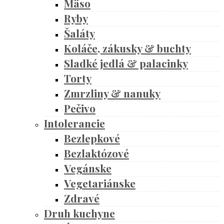
Mäso
Ryby
Šaláty
Koláče, zákusky & buchty
Sladké jedlá & palacinky
Torty
Zmrzliny & nanuky
Pečivo
Intolerancie
Bezlepkové
Bezlaktózové
Vegánske
Vegetariánske
Zdravé
Druh kuchyne