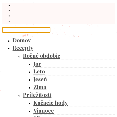
Domov
Recepty
Ročné obdobie
Jar
Leto
Jeseň
Zima
Príležitosti
Kačacie hody
Vianoce