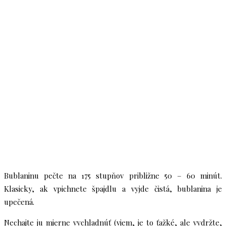
Bublaninu pečte na 175 stupňov približne 50 – 60 minút.
Klasicky, ak vpichnete špajdlu a vyjde čistá, bublanina je
upečená.
Nechajte ju mierne vychladnúť (viem, je to ťažké, ale vydržte,