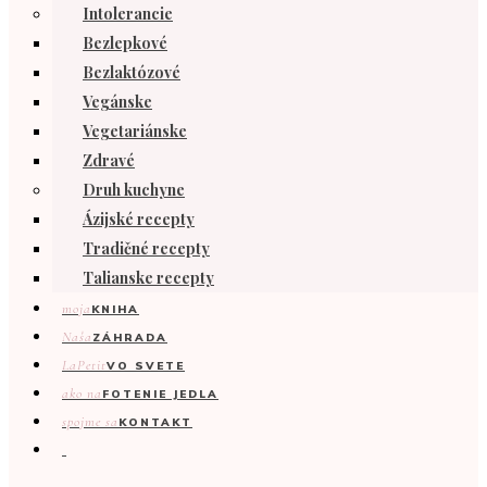
Intolerancie
Bezlepkové
Bezlaktózové
Vegánske
Vegetariánske
Zdravé
Druh kuchyne
Ázijské recepty
Tradičné recepty
Talianske recepty
moja
KNIHA
Naša
ZÁHRADA
LaPetit
VO SVETE
ako na
FOTENIE JEDLA
spojme sa
KONTAKT