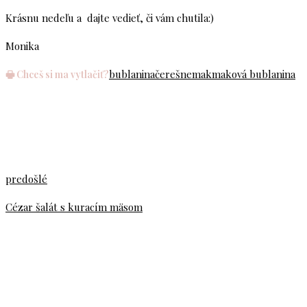
Krásnu nedeľu a dajte vedieť, či vám chutila:)
Monika
bublanina
čerešne
mak
maková bublanina
🖶 Chceš si ma vytlačiť?
predošlé
Cézar šalát s kuracím mäsom