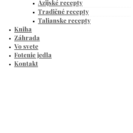
Ázijské recepty
Tradičné recepty
Talianske recepty
Kniha
Záhrada
Vo svete
Fotenie jedla
Kontakt