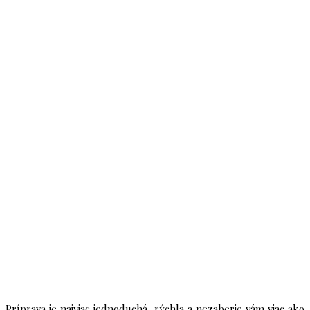
Príprava je najviac jednoduchá, rýchla a nezaberie vám viac ako