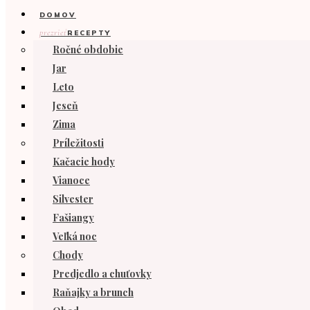
DOMOV
prezrieť
RECEPTY
Ročné obdobie
Jar
Leto
Jeseň
Zima
Príležitosti
Kačacie hody
Vianoce
Silvester
Fašiangy
Veľká noc
Chody
Predjedlo a chuťovky
Raňajky a brunch