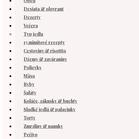
Obed
Desiata & olovrant
Dezerty
Večera
Typ jedla
15 minútové recepty
Cestoviny & risottto
Džemy & zaváraniny
Polievky
Mäso
Ryby
Šaláty
Koláče, zákusky & buchty
Sladké jedlá & palacinky
Torty
Zmrzliny & nanuky
Pečivo