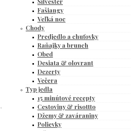
Silvester
Fašiangy
Veľká noc
Chody
Predjedlo a chuťovky
Raňajky a brunch
Obed
Desiata & olovrant
Dezerty
Večera
Typ jedla
15 minútové recepty
Cestoviny & risottto
Džemy & zaváraniny
Polievky