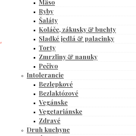
Mäso
Ryby
Šaláty
Koláče, zákusky & buchty
Sladké jedlá & palacinky
Torty
Zmrzliny & nanuky
Pečivo
Intolerancie
Bezlepkové
Bezlaktózové
Vegánske
Vegetariánske
Zdravé
Druh kuchyne