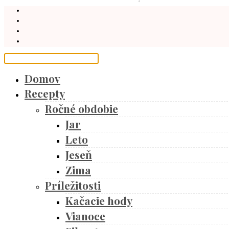
Domov
Recepty
Ročné obdobie
Jar
Leto
Jeseň
Zima
Príležitosti
Kačacie hody
Vianoce