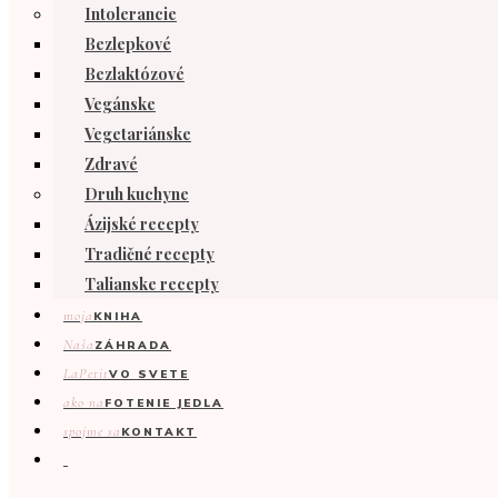
Intolerancie
Bezlepkové
Bezlaktózové
Vegánske
Vegetariánske
Zdravé
Druh kuchyne
Ázijské recepty
Tradičné recepty
Talianske recepty
moja
KNIHA
Naša
ZÁHRADA
LaPetit
VO SVETE
ako na
FOTENIE JEDLA
spojme sa
KONTAKT