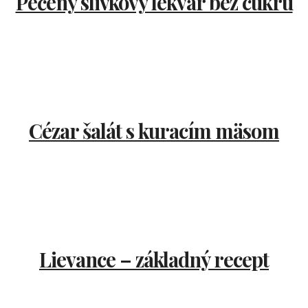
Pečený slivkový lekvár bez cukru
Cézar šalát s kuracím mäsom
Lievance – základný recept