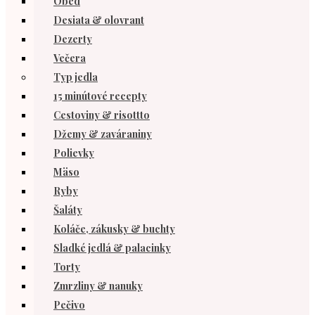
Obed
Desiata & olovrant
Dezerty
Večera
Typ jedla
15 minútové recepty
Cestoviny & risottto
Džemy & zaváraniny
Polievky
Mäso
Ryby
Šaláty
Koláče, zákusky & buchty
Sladké jedlá & palacinky
Torty
Zmrzliny & nanuky
Pečivo