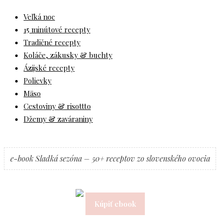
Veľká noc
15 minútové recepty
Tradičné recepty
Koláče, zákusky & buchty
Ázijské recepty
Polievky
Mäso
Cestoviny & risottto
Džemy & zaváraniny
e-book Sladká sezóna – 50+ receptov zo slovenského ovocia
Kúpiť ebook