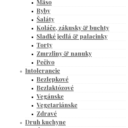
Mäso
Ryby
Šaláty
Koláče, zákusky & buchty
Sladké jedlá & palacinky
Torty
Zmrzliny & nanuky
Pečivo
Intolerancie
Bezlepkové
Bezlaktózové
Vegánske
Vegetariánske
Zdravé
Druh kuchyne