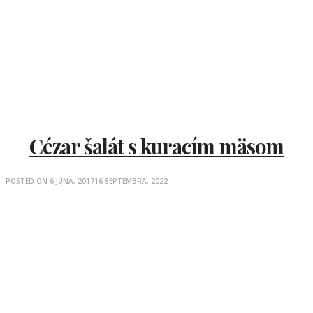
Cézar šalát s kuracím mäsom
POSTED ON
6 JÚNA, 2017
16 SEPTEMBRA, 2022