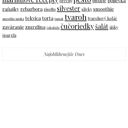
polievka
orechy
pistácie
silvester
raňajky
rebarbora
smoothie
risotto
slivky
tvaroh
tekvica
torta
tvarohový koláč
smoothie miska
tuniak
čučoriedky
šalát
zaváranie
zmrzlina
šišky
čokoláda
špargľa
Najobľúbenejšie Dnes