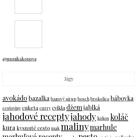
@monikakonova
Tagy
avokádo
bazalka
bábovka
bazový sirup
bosch
brokolica
džem
jablká
cuketa
cvikla
cestoviny
curry
jahodové recepty
jahody
koláč
kokos
maliny
marhule
kura
kysnuté cesto
mak
pesto
marhuľové recepty