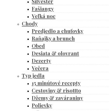
Silvester
Fašiangy
Veľká noc
Chody
Predjedlo a chuťovky
Raňajky a brunch
Obed
Desiata & olovrant
Dezerty
Večera
Typ jedla
15 minútové recepty
Cestoviny & risottto
Džemy & zaváraniny
Polievky