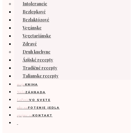
Intolerancie
Bezlepkové
Bezlaktózové
Vegánske
Vegetariánske
Zdravé
Druh kuchyne
Ázijské recepty
Tradičné recepty
Talianske recepty
moja
KNIHA
Naša
ZÁHRADA
LaPetit
VO SVETE
ako na
FOTENIE JEDLA
spojme sa
KONTAKT