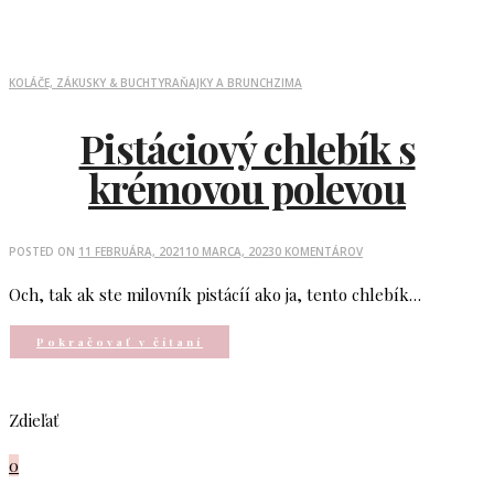
KOLÁČE, ZÁKUSKY & BUCHTY
RAŇAJKY A BRUNCH
ZIMA
Pistáciový chlebík s
krémovou polevou
POSTED ON
11 FEBRUÁRA, 2021
10 MARCA, 2023
0 KOMENTÁROV
Och, tak ak ste milovník pistácíí ako ja, tento chlebík…
Pokračovať v čítaní
Zdieľať
0