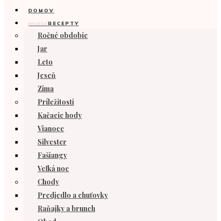
DOMOV
prezrieť
RECEPTY
Ročné obdobie
Jar
Leto
Jeseň
Zima
Príležitosti
Kačacie hody
Vianoce
Silvester
Fašiangy
Veľká noc
Chody
Predjedlo a chuťovky
Raňajky a brunch