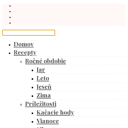
Domov
Recepty
Ročné obdobie
Jar
Leto
Jeseň
Zima
Príležitosti
Kačacie hody
Vianoce