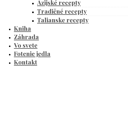
Ázijské recepty
Tradičné recepty
Talianske recepty
Kniha
Záhrada
Vo svete
Fotenie jedla
Kontakt