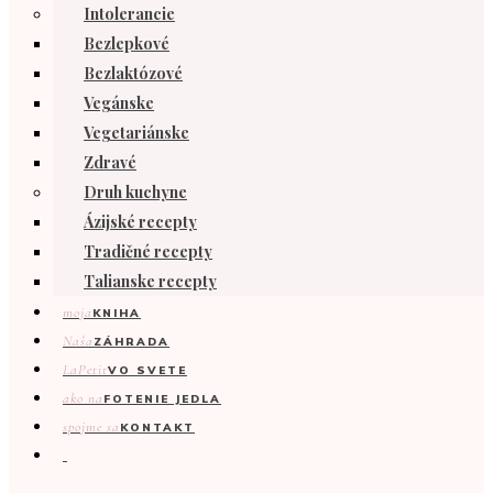
Intolerancie
Bezlepkové
Bezlaktózové
Vegánske
Vegetariánske
Zdravé
Druh kuchyne
Ázijské recepty
Tradičné recepty
Talianske recepty
moja
KNIHA
Naša
ZÁHRADA
LaPetit
VO SVETE
ako na
FOTENIE JEDLA
spojme sa
KONTAKT