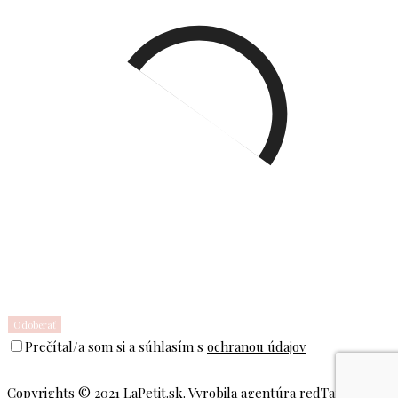
Prečítal/a som si a súhlasím s
ochranou údajov
Copyrights © 2021 LaPetit.sk. Vyrobila agentúra
redTapir