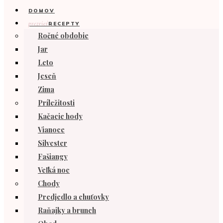
DOMOV
prezrieť
RECEPTY
Ročné obdobie
Jar
Leto
Jeseň
Zima
Príležitosti
Kačacie hody
Vianoce
Silvester
Fašiangy
Veľká noc
Chody
Predjedlo a chuťovky
Raňajky a brunch