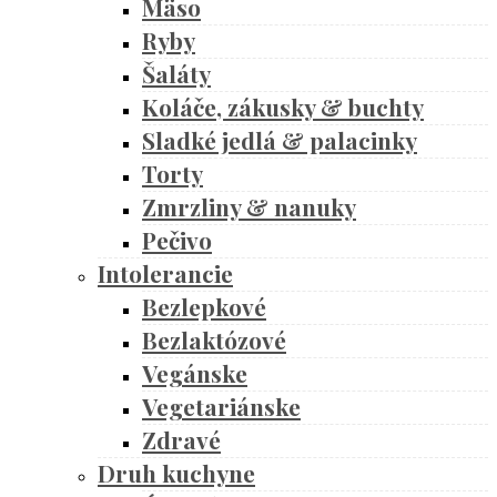
Mäso
Ryby
Šaláty
Koláče, zákusky & buchty
Sladké jedlá & palacinky
Torty
Zmrzliny & nanuky
Pečivo
Intolerancie
Bezlepkové
Bezlaktózové
Vegánske
Vegetariánske
Zdravé
Druh kuchyne