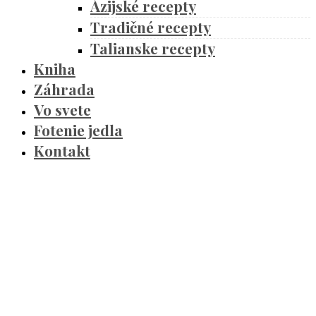
Ázijské recepty
Tradičné recepty
Talianske recepty
Kniha
Záhrada
Vo svete
Fotenie jedla
Kontakt