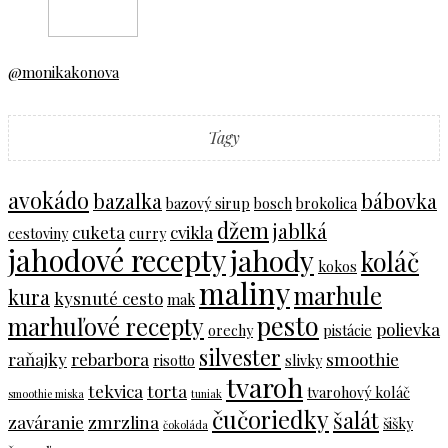
@monikakonova
Tagy
avokádo
bazalka
bábovka
bazový sirup
bosch
brokolica
džem
jablká
cuketa
cvikla
cestoviny
curry
jahodové recepty
jahody
koláč
kokos
maliny
marhule
kura
kysnuté cesto
mak
pesto
marhuľové recepty
polievka
orechy
pistácie
silvester
raňajky
rebarbora
smoothie
risotto
slivky
tvaroh
tekvica
torta
tvarohový koláč
smoothie miska
tuniak
čučoriedky
šalát
zaváranie
zmrzlina
šišky
čokoláda