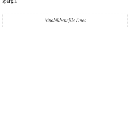
špargľa
Najobľúbenejšie Dnes