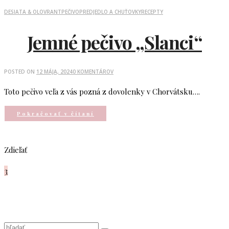
DESIATA & OLOVRANT
PEČIVO
PREDJEDLO A CHUŤOVKY
RECEPTY
Jemné pečivo „Slanci“
POSTED ON
12 MÁJA, 2024
0 KOMENTÁROV
Toto pečivo veľa z vás pozná z dovolenky v Chorvátsku….
Pokračovať v čítaní
Zdieľať
3