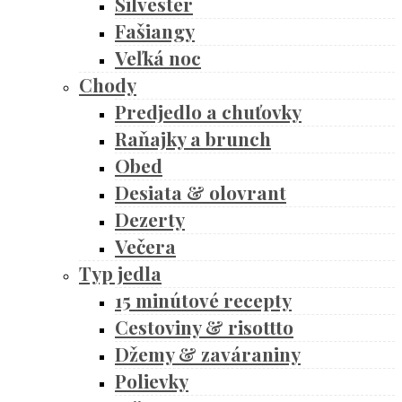
Silvester
Fašiangy
Veľká noc
Chody
Predjedlo a chuťovky
Raňajky a brunch
Obed
Desiata & olovrant
Dezerty
Večera
Typ jedla
15 minútové recepty
Cestoviny & risottto
Džemy & zaváraniny
Polievky