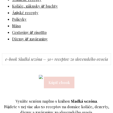
Koláče, zákusky & buchty
Ázijské recepty
Polievky
Mäso
Cestoviny & risottto
Džemy & zaváraniny
e-book Sladká sezóna – 50+ receptov zo slovenského ovocia
Kúpiť ebook
Využite sezónu naplno s knihou
Sladká sezóna
.
Nájdete v nej viac ako 50 receptov na domáce koláče, dezerty,
džemy a zaváraniny zo slovenského ovocia.