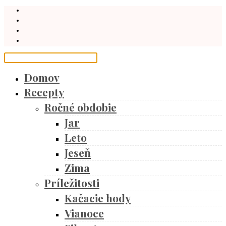
Domov
Recepty
Ročné obdobie
Jar
Leto
Jeseň
Zima
Príležitosti
Kačacie hody
Vianoce