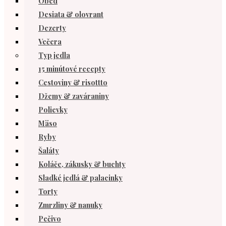
Obed
Desiata & olovrant
Dezerty
Večera
Typ jedla
15 minútové recepty
Cestoviny & risottto
Džemy & zaváraniny
Polievky
Mäso
Ryby
Šaláty
Koláče, zákusky & buchty
Sladké jedlá & palacinky
Torty
Zmrzliny & nanuky
Pečivo