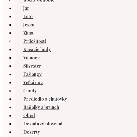
Jar
Leto
Jeseň
Zima
Príležitosti
Kačacie hody
Vianoce
Silvester
Fašiangy
Veľká noc
Chody
Predjedlo a chuťovky
Raňajky a brunch
Obed
Desiata & olovrant
Dezerty