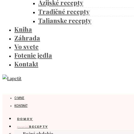
Ázijské recepty
Tradičné recepty
Talianske recepty
Kniha
Záhrada
Vo svete
Fotenie jedla
Kontakt
O MNE
KONTAKT
DOMOV
prezrieť
RECEPTY
Ročné obdobie