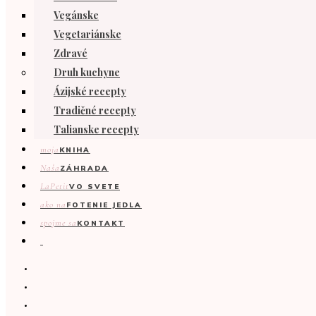
Vegánske
Vegetariánske
Zdravé
Druh kuchyne
Ázijské recepty
Tradičné recepty
Talianske recepty
moja
KNIHA
Naša
ZÁHRADA
LaPetit
VO SVETE
ako na
FOTENIE JEDLA
spojme sa
KONTAKT