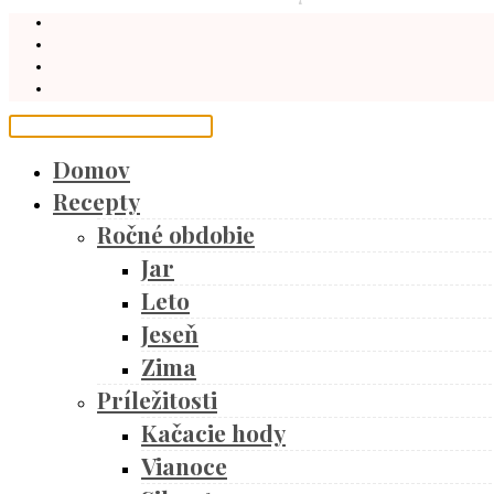
Domov
Recepty
Ročné obdobie
Jar
Leto
Jeseň
Zima
Príležitosti
Kačacie hody
Vianoce