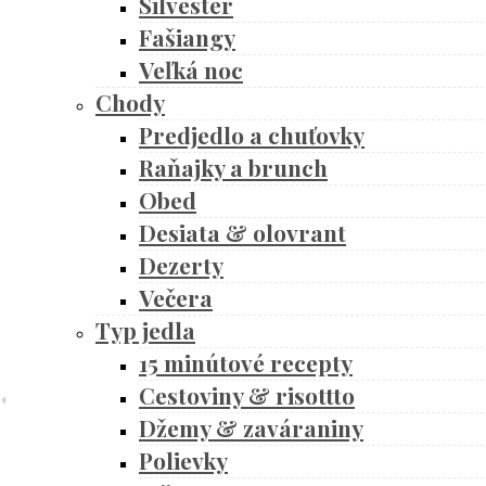
Silvester
Fašiangy
Veľká noc
Chody
Predjedlo a chuťovky
Raňajky a brunch
Obed
Desiata & olovrant
Dezerty
Večera
Typ jedla
15 minútové recepty
Cestoviny & risottto
Džemy & zaváraniny
Polievky