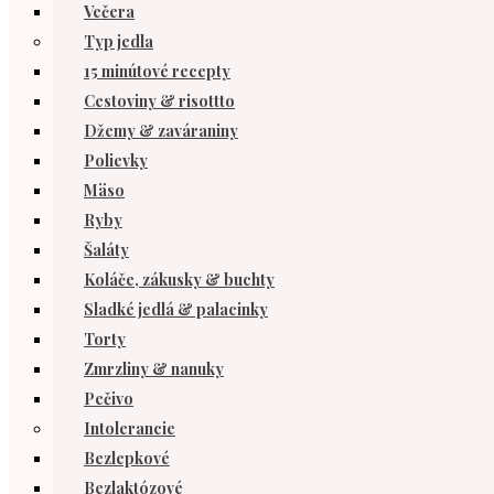
Večera
Typ jedla
15 minútové recepty
Cestoviny & risottto
Džemy & zaváraniny
Polievky
Mäso
Ryby
Šaláty
Koláče, zákusky & buchty
Sladké jedlá & palacinky
Torty
Zmrzliny & nanuky
Pečivo
Intolerancie
Bezlepkové
Bezlaktózové