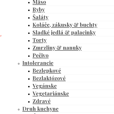
Mäso
Ryby
Šaláty
Koláče, zákusky & buchty
Sladké jedlá & palacinky
Torty
Zmrzliny & nanuky
Pečivo
Intolerancie
Bezlepkové
Bezlaktózové
Vegánske
Vegetariánske
Zdravé
Druh kuchyne