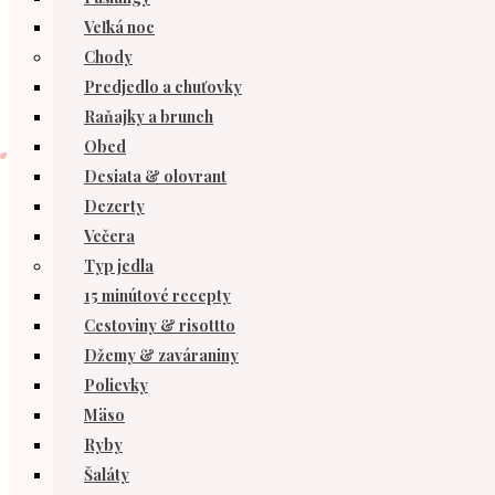
Veľká noc
Chody
Predjedlo a chuťovky
Raňajky a brunch
Obed
Desiata & olovrant
Dezerty
Večera
Typ jedla
15 minútové recepty
Cestoviny & risottto
Džemy & zaváraniny
Polievky
Mäso
Ryby
Šaláty