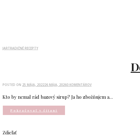
JAR
TRADIČNÉ RECEPTY
D
POSTED ON
25 MÁJA, 2022
26 MÁJA, 2026
0 KOMENTÁROV
Kto by nemal rád bazový sirup? Ja ho zbožňujem a…
Pokračovať v čítaní
Zdieľať