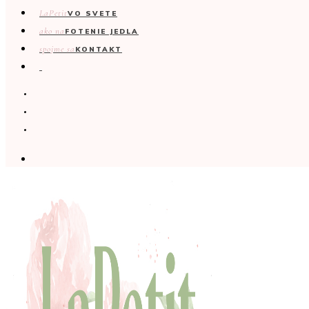
LaPetit
VO SVETE
ako na
FOTENIE JEDLA
spojme sa
KONTAKT