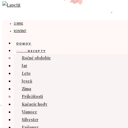
O MNE
KONTAKT
DOMOV
prezrieť
RECEPTY
Ročné obdobie
Jar
Leto
Jeseň
Zima
Príležitosti
Kačacie hody
Vianoce
Silvester
Fašiangy