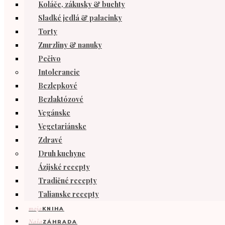
Koláče, zákusky & buchty
Sladké jedlá & palacinky
Torty
Zmrzliny & nanuky
Pečivo
Intolerancie
Bezlepkové
Bezlaktózové
Vegánske
Vegetariánske
Zdravé
Druh kuchyne
Ázijské recepty
Tradičné recepty
Talianske recepty
moja
KNIHA
Naša
ZÁHRADA