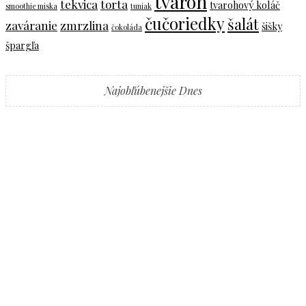
tvaroh
tekvica
torta
tvarohový koláč
smoothie miska
tuniak
čučoriedky
šalát
zaváranie
zmrzlina
šišky
čokoláda
špargľa
Najobľúbenejšie Dnes