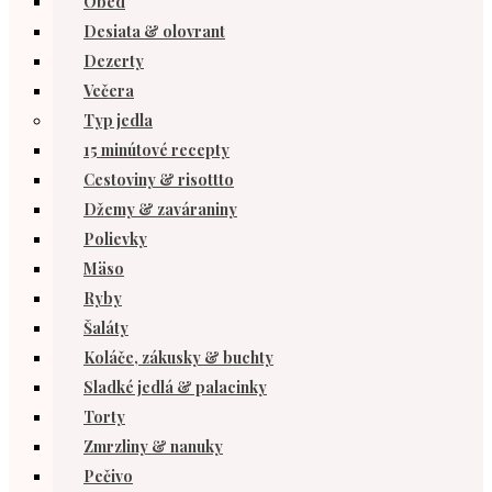
Obed
Desiata & olovrant
Dezerty
Večera
Typ jedla
15 minútové recepty
Cestoviny & risottto
Džemy & zaváraniny
Polievky
Mäso
Ryby
Šaláty
Koláče, zákusky & buchty
Sladké jedlá & palacinky
Torty
Zmrzliny & nanuky
Pečivo