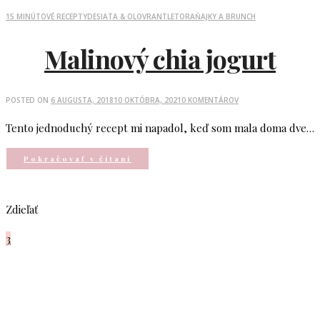
15 MINÚTOVÉ RECEPTY
DESIATA & OLOVRANT
LETO
RAŇAJKY A BRUNCH
Malinový chia jogurt
POSTED ON
6 AUGUSTA, 2018
10 OKTÓBRA, 2021
0 KOMENTÁROV
Tento jednoduchý recept mi napadol, keď som mala doma dve…
Pokračovať v čítaní
Zdieľať
3