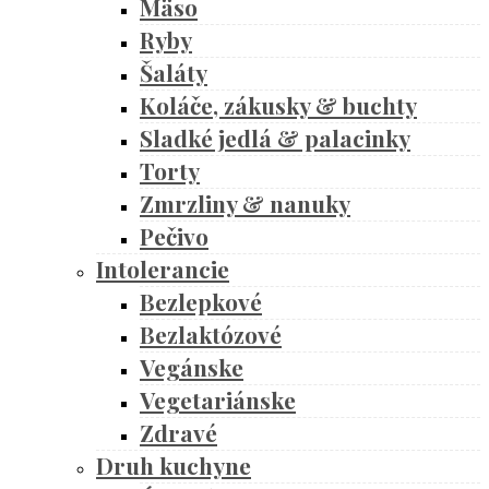
Mäso
Ryby
Šaláty
Koláče, zákusky & buchty
Sladké jedlá & palacinky
Torty
Zmrzliny & nanuky
Pečivo
Intolerancie
Bezlepkové
Bezlaktózové
Vegánske
Vegetariánske
Zdravé
Druh kuchyne