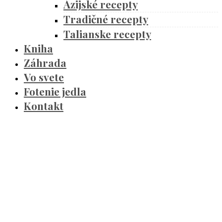
Ázijské recepty
Tradičné recepty
Talianske recepty
Kniha
Záhrada
Vo svete
Fotenie jedla
Kontakt