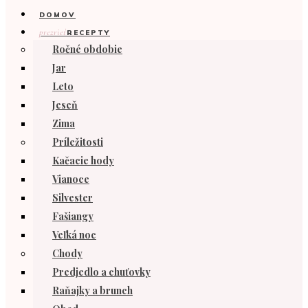
DOMOV
prezrieť
RECEPTY
Ročné obdobie
Jar
Leto
Jeseň
Zima
Príležitosti
Kačacie hody
Vianoce
Silvester
Fašiangy
Veľká noc
Chody
Predjedlo a chuťovky
Raňajky a brunch