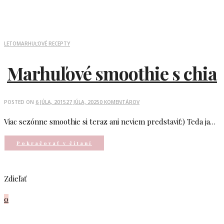
LETO
MARHUĽOVÉ RECEPTY
Marhuľové smoothie s chia
POSTED ON
6 JÚLA, 2015
27 JÚLA, 2025
0 KOMENTÁROV
Viac sezónne smoothie si teraz ani neviem predstaviť:) Teda ja…
Pokračovať v čítaní
Zdieľať
0