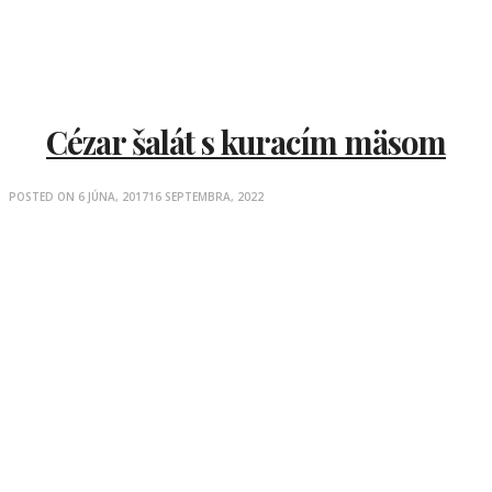
Cézar šalát s kuracím mäsom
POSTED ON
6 JÚNA, 2017
16 SEPTEMBRA, 2022