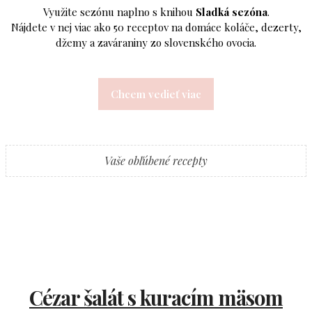
Využite sezónu naplno s knihou
Sladká sezóna
.
Nájdete v nej viac ako 50 receptov na domáce koláče, dezerty,
džemy a zaváraniny zo slovenského ovocia.
Chcem vedieť viac
Vaše obľúbené recepty
Cézar šalát s kuracím mäsom