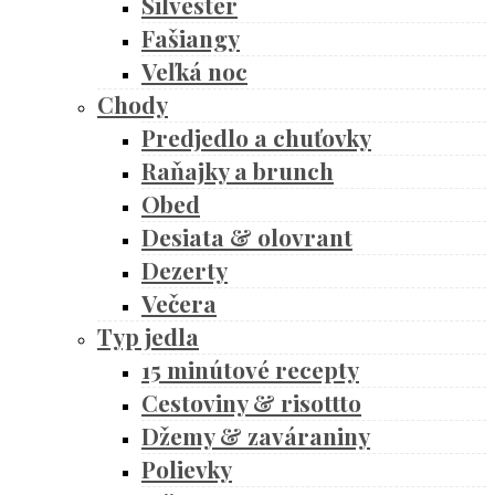
Silvester
Fašiangy
Veľká noc
Chody
Predjedlo a chuťovky
Raňajky a brunch
Obed
Desiata & olovrant
Dezerty
Večera
Typ jedla
15 minútové recepty
Cestoviny & risottto
Džemy & zaváraniny
Polievky