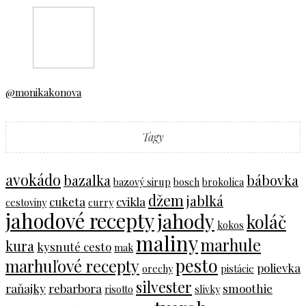
@monikakonova
Tagy
avokádo
bazalka
bábovka
bazový sirup
bosch
brokolica
džem
jablká
cuketa
cvikla
cestoviny
curry
jahodové recepty
jahody
koláč
kokos
maliny
marhule
kura
kysnuté cesto
mak
pesto
marhuľové recepty
polievka
orechy
pistácie
silvester
raňajky
rebarbora
smoothie
risotto
slivky