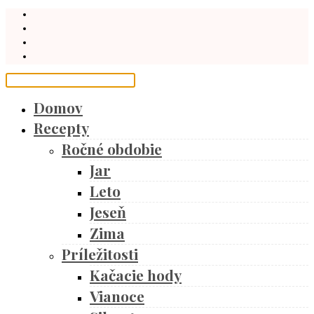
Domov
Recepty
Ročné obdobie
Jar
Leto
Jeseň
Zima
Príležitosti
Kačacie hody
Vianoce