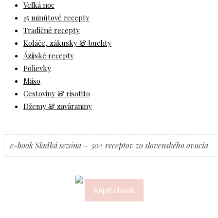
Veľká noc
15 minútové recepty
Tradičné recepty
Koláče, zákusky & buchty
Ázijské recepty
Polievky
Mäso
Cestoviny & risottto
Džemy & zaváraniny
e-book Sladká sezóna – 50+ receptov zo slovenského ovocia
Kúpiť ebook