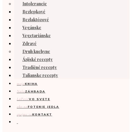
Intolerancie
Bezlepkové
Bezlaktózové
Vegánske
Vegetariánske
Zdravé
Druh kuchyne
Ázijské recepty
Tradičné recepty
Talianske recepty
moja
KNIHA
Naša
ZÁHRADA
LaPetit
VO SVETE
ako na
FOTENIE JEDLA
spojme sa
KONTAKT