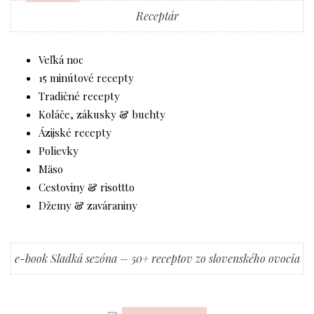
Receptár
Veľká noc
15 minútové recepty
Tradičné recepty
Koláče, zákusky & buchty
Ázijské recepty
Polievky
Mäso
Cestoviny & risottto
Džemy & zaváraniny
e-book Sladká sezóna – 50+ receptov zo slovenského ovocia