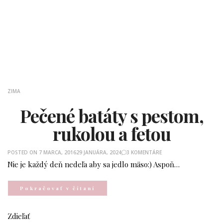
ZIMA
Pečené batáty s pestom,
rukolou a fetou
POSTED ON
7 MARCA, 2016
29 JANUÁRA, 2024
3 KOMENTÁRE
Nie je každý deň nedeľa aby sa jedlo mäso:) Aspoň…
Pokračovať v čítaní
Zdieľať