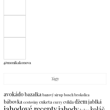
@monikakonova
Tagy
avokádo
bazalka
bazový sirup
bosch
brokolica
džem
bábovka
jablká
cuketa
cvikla
cestoviny
curry
jahodové recepty
jahody
koláč