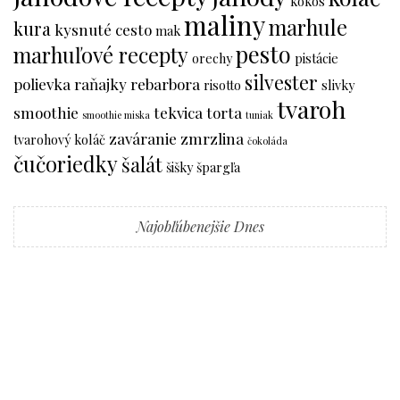
kokos
maliny
marhule
kura
kysnuté cesto
mak
pesto
marhuľové recepty
orechy
pistácie
silvester
polievka
raňajky
rebarbora
risotto
slivky
tvaroh
smoothie
tekvica
torta
smoothie miska
tuniak
zaváranie
zmrzlina
tvarohový koláč
čokoláda
čučoriedky
šalát
šišky
špargľa
Najobľúbenejšie Dnes