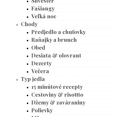
Silvester
Fašiangy
Veľká noc
Chody
Predjedlo a chuťovky
Raňajky a brunch
Obed
Desiata & olovrant
Dezerty
Večera
Typ jedla
15 minútové recepty
Cestoviny & risottto
Džemy & zaváraniny
Polievky