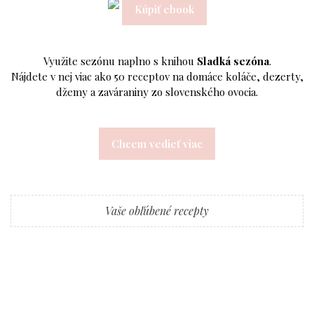
Kúpiť ebook
Využite sezónu naplno s knihou
Sladká sezóna
.
Nájdete v nej viac ako 50 receptov na domáce koláče, dezerty,
džemy a zaváraniny zo slovenského ovocia.
Chcem vedieť viac
Vaše obľúbené recepty