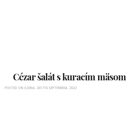
Cézar šalát s kuracím mäsom
POSTED ON
6 JÚNA, 2017
16 SEPTEMBRA, 2022