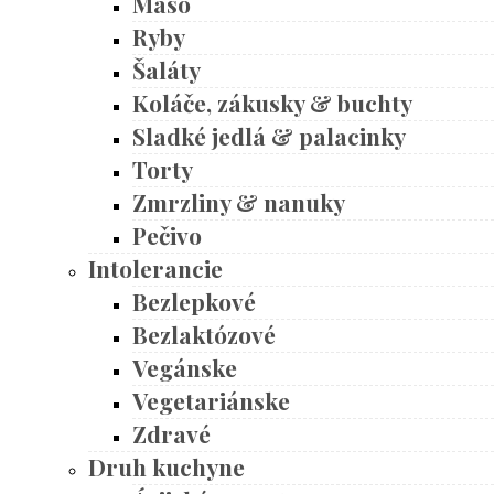
Mäso
Ryby
Šaláty
Koláče, zákusky & buchty
Sladké jedlá & palacinky
Torty
Zmrzliny & nanuky
Pečivo
Intolerancie
Bezlepkové
Bezlaktózové
Vegánske
Vegetariánske
Zdravé
Druh kuchyne