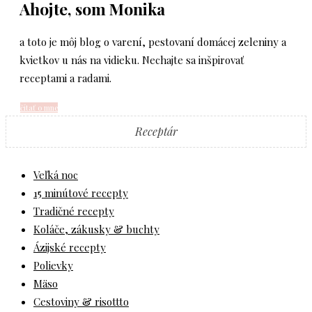
Ahojte, som Monika
a toto je môj blog o varení, pestovaní domácej zeleniny a
kvietkov u nás na vidieku. Nechajte sa inšpirovať
receptami a radami.
čítať o mne
Receptár
Veľká noc
15 minútové recepty
Tradičné recepty
Koláče, zákusky & buchty
Ázijské recepty
Polievky
Mäso
Cestoviny & risottto