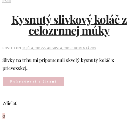
JESEŇ
Kysnutý slivkový koláč z
celozrnnej múky
POSTED ON
31 JÚLA, 2012
25 AUGUSTA, 2015
0 KOMENTÁROV
Slivky na trhu mi pripomenuli skvelý kysnutý koláč z
prievozskej…
Pokračovať v čítaní
Zdieľať
0