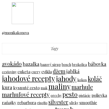
@monikakonova
Tagy
avokádo
bazalka
bábovka
bazový sirup
bosch
brokolica
džem
jablká
cuketa
cvikla
cestoviny
curry
jahodové recepty
jahody
koláč
kokos
maliny
marhule
kura
kysnuté cesto
mak
pesto
marhuľové recepty
polievka
orechy
pistácie
silvester
raňajky
rebarbora
smoothie
risotto
slivky