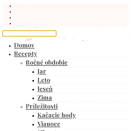
Domov
Recepty
Ročné obdobie
Jar
Leto
Jeseň
Zima
Príležitosti
Kačacie hody
Vianoce