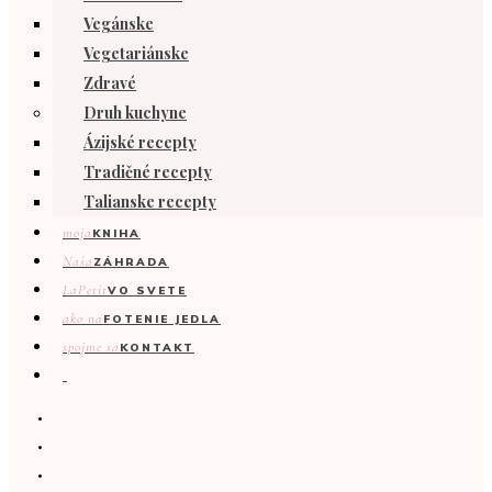
Vegánske
Vegetariánske
Zdravé
Druh kuchyne
Ázijské recepty
Tradičné recepty
Talianske recepty
moja
KNIHA
Naša
ZÁHRADA
LaPetit
VO SVETE
ako na
FOTENIE JEDLA
spojme sa
KONTAKT