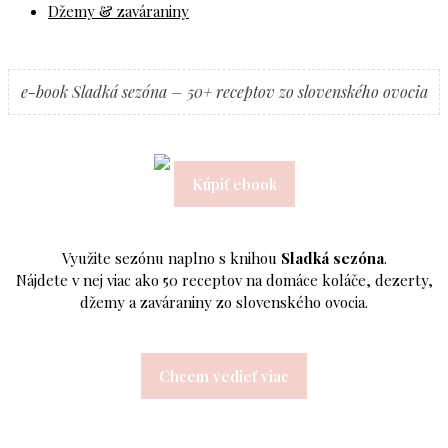
Džemy & zaváraniny
e-book Sladká sezóna – 50+ receptov zo slovenského ovocia
Kúpiť ebook
Využite sezónu naplno s knihou
Sladká sezóna
.
Nájdete v nej viac ako 50 receptov na domáce koláče, dezerty,
džemy a zaváraniny zo slovenského ovocia.
Chcem vedieť viac