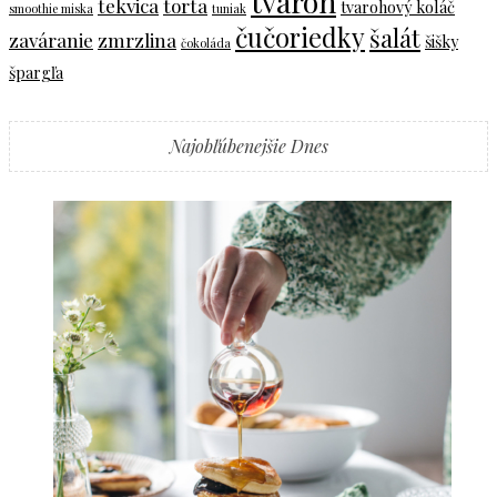
tvaroh
tekvica
torta
tvarohový koláč
smoothie miska
tuniak
čučoriedky
šalát
zaváranie
zmrzlina
šišky
čokoláda
špargľa
Najobľúbenejšie Dnes