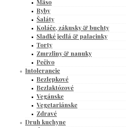
Mäso
Ryby
Šaláty
Koláče, zákusky & buchty
Sladké jedlá & palacinky
Torty
Zmrzliny & nanuky
Pečivo
Intolerancie
Bezlepkové
Bezlaktózové
Vegánske
Vegetariánske
Zdravé
Druh kuchyne