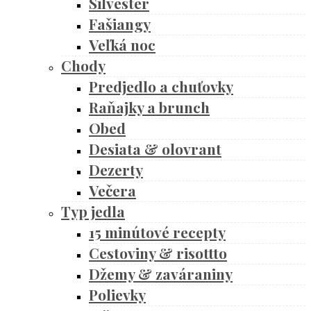
Silvester
Fašiangy
Veľká noc
Chody
Predjedlo a chuťovky
Raňajky a brunch
Obed
Desiata & olovrant
Dezerty
Večera
Typ jedla
15 minútové recepty
Cestoviny & risottto
Džemy & zaváraniny
Polievky