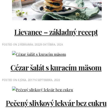
Lievance – základný recept
POSTED ON
2 FEBRUÁRA, 2022
9 OKTÓBRA, 2024
Cézar šalát s kuracím mäsom
POSTED ON
6 JÚNA, 2017
16 SEPTEMBRA, 2022
Pečený slivkový lekvár bez cukru