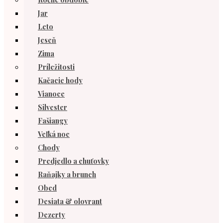
Jar
Leto
Jeseň
Zima
Príležitosti
Kačacie hody
Vianoce
Silvester
Fašiangy
Veľká noc
Chody
Predjedlo a chuťovky
Raňajky a brunch
Obed
Desiata & olovrant
Dezerty