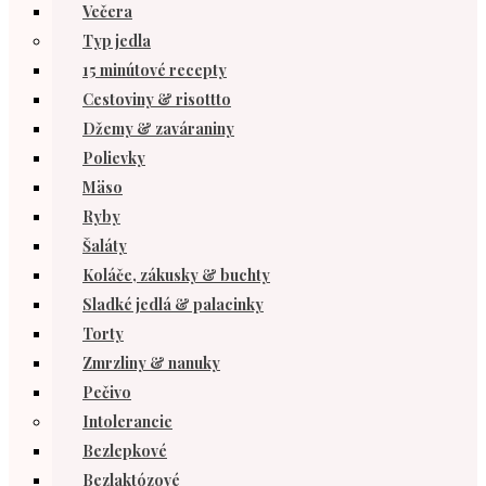
Večera
Typ jedla
15 minútové recepty
Cestoviny & risottto
Džemy & zaváraniny
Polievky
Mäso
Ryby
Šaláty
Koláče, zákusky & buchty
Sladké jedlá & palacinky
Torty
Zmrzliny & nanuky
Pečivo
Intolerancie
Bezlepkové
Bezlaktózové