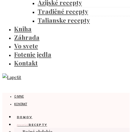
Ázijské recepty
Tradičné recepty
Talianske recepty
Kniha
Záhrada
Vo svete
Fotenie jedla
Kontakt
O MNE
KONTAKT
DOMOV
prezrieť
RECEPTY
Ročné obdobie