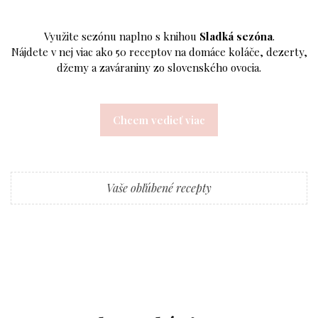
Využite sezónu naplno s knihou
Sladká sezóna
.
Nájdete v nej viac ako 50 receptov na domáce koláče, dezerty,
džemy a zaváraniny zo slovenského ovocia.
Chcem vedieť viac
Vaše obľúbené recepty