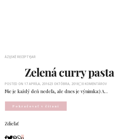
ÁZIJSKÉ RECEPTY
JAR
Zelená curry pasta
POSTED ON
17 APRÍLA, 2016
23 OKTÓBRA, 2018
0 KOMENTÁROV
Nie je každý deň nedeľa, ale dnes je výnimka:) A…
Pokračovať v čítaní
Zdieľať
0