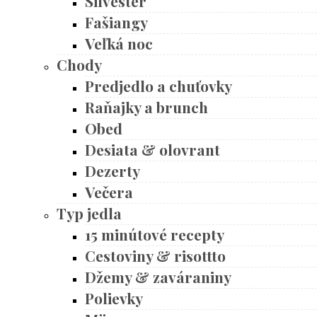
Silvester
Fašiangy
Veľká noc
Chody
Predjedlo a chuťovky
Raňajky a brunch
Obed
Desiata & olovrant
Dezerty
Večera
Typ jedla
15 minútové recepty
Cestoviny & risottto
Džemy & zaváraniny
Polievky