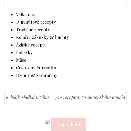
Veľká noc
15 minútové recepty
Tradičné recepty
Koláče, zákusky & buchty
Ázijské recepty
Polievky
Mäso
Cestoviny & risottto
Džemy & zaváraniny
e-book Sladká sezóna – 50+ receptov zo slovenského ovocia
Kúpiť ebook