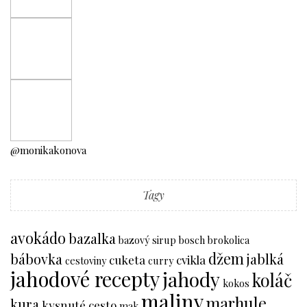
@monikakonova
Tagy
avokádo
bazalka
bazový sirup
bosch
brokolica
džem
bábovka
jablká
cuketa
cvikla
cestoviny
curry
jahodové recepty
jahody
koláč
kokos
maliny
marhule
kura
kysnuté cesto
mak