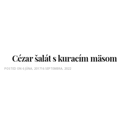
Cézar šalát s kuracím mäsom
POSTED ON
6 JÚNA, 2017
16 SEPTEMBRA, 2022