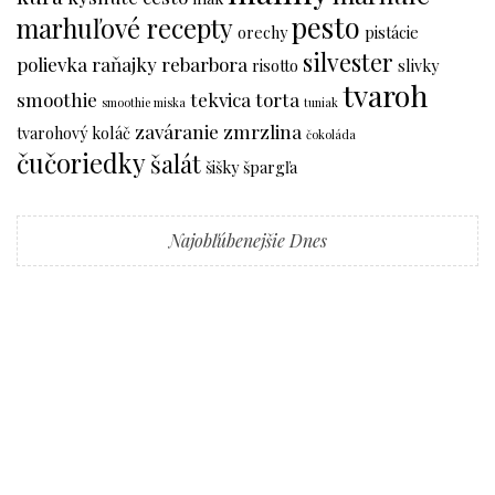
pesto
marhuľové recepty
orechy
pistácie
silvester
polievka
raňajky
rebarbora
risotto
slivky
tvaroh
smoothie
tekvica
torta
smoothie miska
tuniak
zaváranie
zmrzlina
tvarohový koláč
čokoláda
čučoriedky
šalát
šišky
špargľa
Najobľúbenejšie Dnes