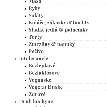
Mäso
Ryby
Šaláty
Koláče, zákusky & buchty
Sladké jedlá & palacinky
Torty
Zmrzliny & nanuky
Pečivo
Intolerancie
Bezlepkové
Bezlaktózové
Vegánske
Vegetariánske
Zdravé
Druh kuchyne