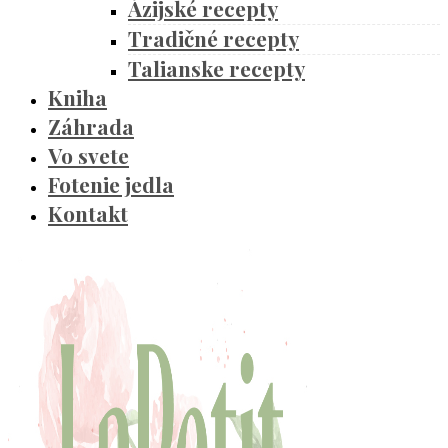
Ázijské recepty
Tradičné recepty
Talianske recepty
Kniha
Záhrada
Vo svete
Fotenie jedla
Kontakt