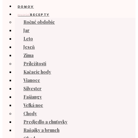
DOMOV
prezrieť
RECEPTY
Ročné obdobie
Jar
Leto
Jeseň
Zima
Príležitosti
Kačacie hody
Vianoce
Silvester
Fašiangy
Veľká noc
Chody
Predjedlo a chuťovky
Raňajky a brunch