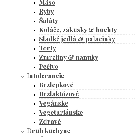
Mäso
Ryby
Šaláty
Koláče, zákusky & buchty
Sladké jedlá & palacinky
Torty
Zmrzliny & nanuky
Pečivo
Intolerancie
Bezlepkové
Bezlaktózové
Vegánske
Vegetariánske
Zdravé
Druh kuchyne