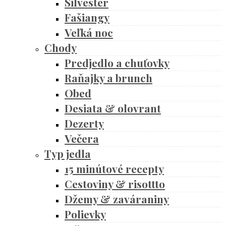
Silvester
Fašiangy
Veľká noc
Chody
Predjedlo a chuťovky
Raňajky a brunch
Obed
Desiata & olovrant
Dezerty
Večera
Typ jedla
15 minútové recepty
Cestoviny & risottto
Džemy & zaváraniny
Polievky