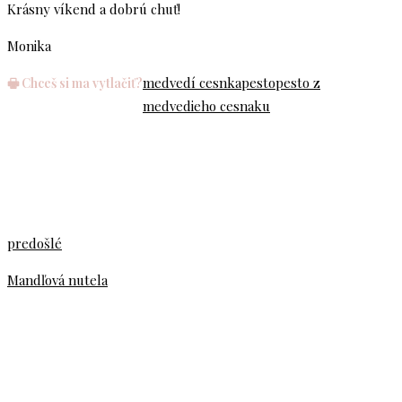
Krásny víkend a dobrú chuť!
Monika
medvedí cesnka
pesto
pesto z
🖶 Chceš si ma vytlačiť?
medvedieho cesnaku
predošlé
Mandľová nutela