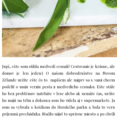
Jupí, ešte som stihla medvedí cesnak! Cestovanie je krásne, ale
domov je len jeden:) O našom dobrodružstve na Novom
Zélande určite ešte čo to napíšem ale najprv sa s vami chcem
podeliť o moju verziu pesta z medvedieho cesnaku. Ešte stále
ho bez problémov natrháte v lese alebo ak nemáte čas, určite
ho majú na trhu a dokonca som ho videla aj v supermarkete. Ja
som sa vybrala s košíkom do Horského parku a bola to veru
príjemná prechádzka. Stačilo nájsť to správne miesto a po chvíli