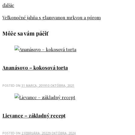
ďalšie
Veľkonočné jahňa s glazovanou mrkvou a pórom
Môže sa vám páčiť
Ananásovo – kokosová torta
POSTED ON
31 MARCA, 2019
10 OKTÓBRA, 2021
Lievance – základný recept
POSTED ON
2 FEBRUÁRA, 2022
9 OKTÓBRA, 2024