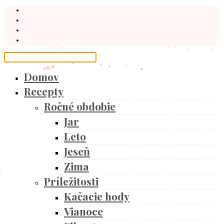
Domov
Recepty
Ročné obdobie
Jar
Leto
Jeseň
Zima
Príležitosti
Kačacie hody
Vianoce