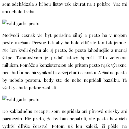
som odchádzala s hŕbou listov tak akurát na 2 poháre. Viac mi
ani nebolo treba.
Medvedí cesnak vie byť poriadne silný a preto ho v mojom
peste miešam. Presne tak aby ho bolo cítiť ale len tak jemne.
Nie len kvôli dychu ale aj preto, že pesto lahodnejšie a menej
štípe. Tajomnstvom je pridať listový špenát. Túto zeleninu
milujem. Pomôže s konzistenciou ale pritom pesto nijak výrazne
neochutí a nechá vyniknúť sviežej chuti cesnaku. A žiadne pesto
by nebolo pestom, kedy ste do neho nepridali bazalku. Tá
všetky chute pekne zaobalí.
Do základného receptu som nepridala ani píniové oriešky ani
parmezán. Nie preto, že by tam nepatrili, ale pesto bez nich
vydrží dlhšie čerstvé. Potom už len záleží, či pôjde na