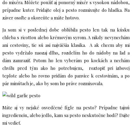
do mixéra. Môžete použiť aj ponorný mixér s vysokou nádobou,
prípadne kuter. Pridajte olej a pesto rozmixujte do hladka. Na
záver osoľte a okoreňte a máte hotovo.
Ja som si v poslednej dobe obľúbila pesto len tak na kúsku
chleba s ricottou alebo krémovým syrom. A nikdy nevynechám
ani cestoviny, tie sú asi najväčšia klasika. A ak chcem aby mi
pesto vydržalo naozaj dlho, rozdelím ho do nádoby na ľad a
dám zamraziť. Potom ho len vyberám po kockách a nechám
chvíľu pred tým ako ho potrebujem, roztopiť pri izbovej
teplote alebo ho rovno pridám do panvice k cestovinám, a po
pár minútach je, ako by som ho práve rozmixovala.
Máte aj vy nejaké osvedčené fígle na pesto? Prípadne tajnú
ingredienciu, alebo jedlo, kam sa pesto neskutočne hodí? Dajte
mi vedieť.