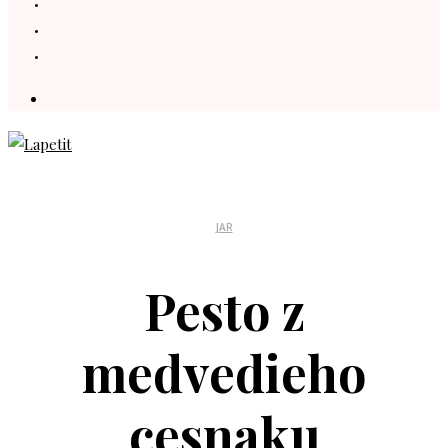
JAR
Pesto z
medvedieho
cesnaku