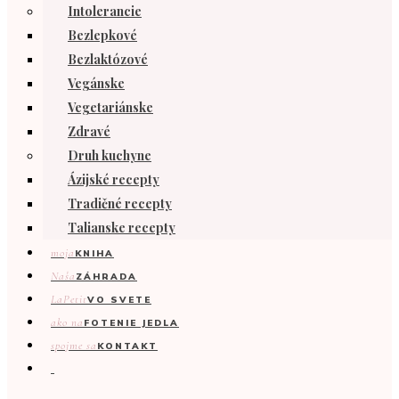
Intolerancie
Bezlepkové
Bezlaktózové
Vegánske
Vegetariánske
Zdravé
Druh kuchyne
Ázijské recepty
Tradičné recepty
Talianske recepty
moja
KNIHA
Naša
ZÁHRADA
LaPetit
VO SVETE
ako na
FOTENIE JEDLA
spojme sa
KONTAKT