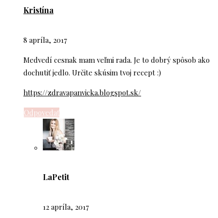
Kristína
8 apríla, 2017
Medvedí cesnak mam veľmi rada. Je to dobrý spôsob ako
dochutiť jedlo. Určite skúsim tvoj recept :)
https://zdravapanvicka.blogspot.sk/
Odpovedať
LaPetit
12 apríla, 2017