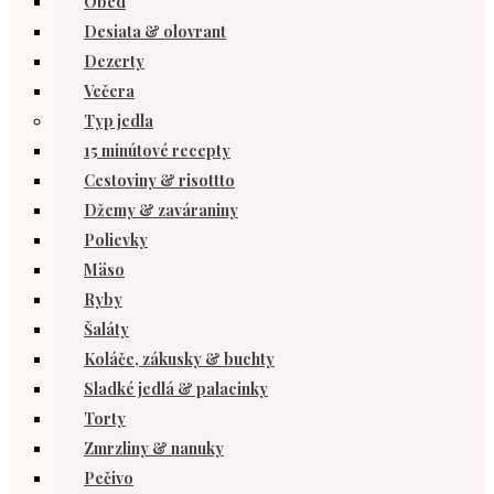
Obed
Desiata & olovrant
Dezerty
Večera
Typ jedla
15 minútové recepty
Cestoviny & risottto
Džemy & zaváraniny
Polievky
Mäso
Ryby
Šaláty
Koláče, zákusky & buchty
Sladké jedlá & palacinky
Torty
Zmrzliny & nanuky
Pečivo