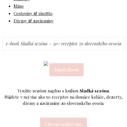
Mäso
Cestoviny & risottto
Džemy & zaváraniny
e-book Sladká sezóna – 50+ receptov zo slovenského ovocia
Kúpiť ebook
Využite sezónu naplno s knihou
Sladká sezóna
.
Nájdete v nej viac ako 50 receptov na domáce koláče, dezerty,
džemy a zaváraniny zo slovenského ovocia.
Chcem vedieť viac