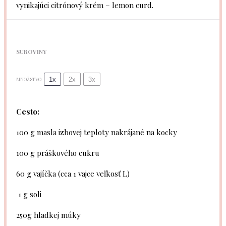
vynikajúci citrónový krém – lemon curd.
SUROVINY
1x
2x
3x
MNOŽSTVO
Cesto:
100 g
masla izbovej teploty nakrájané na kocky
100 g
práškového cukru
60 g
vajíčka (cca
1
vajce veľkosť L)
1 g soli
250g
hladkej múky