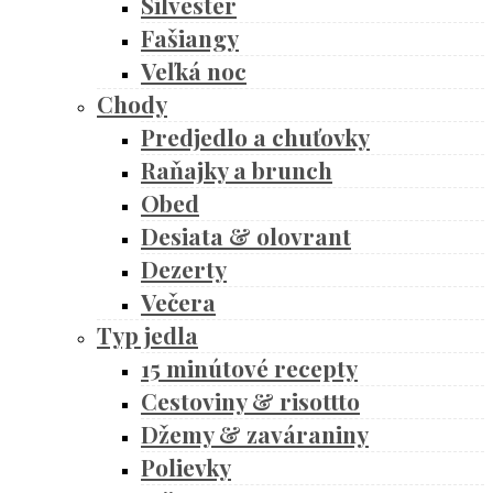
Silvester
Fašiangy
Veľká noc
Chody
Predjedlo a chuťovky
Raňajky a brunch
Obed
Desiata & olovrant
Dezerty
Večera
Typ jedla
15 minútové recepty
Cestoviny & risottto
Džemy & zaváraniny
Polievky