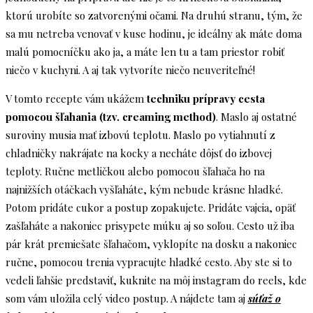
ktorú urobíte so zatvorenými očami. Na druhú stranu, tým, že
sa mu netreba venovať v kuse hodinu, je ideálny ak máte doma
malú pomocníčku ako ja, a máte len tu a tam priestor robiť
niečo v kuchyni. A aj tak vytvoríte niečo neuveriteľné!
V tomto recepte vám ukážem
techniku prípravy cesta
pomocou šľahania (tzv. creaming method)
. Maslo aj ostatné
suroviny musia mať izbovú teplotu. Maslo po vytiahnutí z
chladničky nakrájate na kocky a necháte dôjsť do izbovej
teploty. Ručne metličkou alebo pomocou šľahača ho na
najnižších otáčkach vyšľaháte, kým nebude krásne hladké.
Potom pridáte cukor a postup zopakujete. Pridáte vajcia, opäť
zašľaháte a nakoniec prisypete múku aj so soľou. Cesto už iba
pár krát premiešate šľahačom, vyklopíte na dosku a nakoniec
ručne, pomocou trenia vypracujte hladké cesto. Aby ste si to
vedeli ľahšie predstaviť, kuknite na môj instagram do reels, kde
som vám uložila celý video postup. A nájdete tam aj
súťaž o