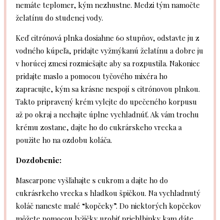
nemáte teplomer, kým nezhustne. Medzi tým namočte
želatínu do studenej vody.
Keď citrónová plnka dosiahne 60 stupňov, odstavte ju z
vodného kúpeľa, pridajte vyžmýkanú želatínu a dobre ju
v horúcej zmesi rozmiešajte aby sa rozpustila. Nakoniec
pridajte maslo a pomocou tyčového mixéra ho
zapracujte, kým sa krásne nespojí s citrónovou plnkou.
Takto pripravený krém vylejte do upečeného korpusu
až po okraj a nechajte úplne vychladnúť. Ak vám trochu
krému zostane, dajte ho do cukrárskeho vrecka a
použite ho na ozdobu koláča.
Dozdobenie:
Mascarpone vyšľahajte s cukrom a dajte ho do
cukrásrkeho vrecka s hladkou špičkou. Na vychladnutý
koláč naneste malé “kopčeky”. Do niektorých kopčekov
môžete pomocou lyžičky urobiť priehlbinky kam dáte