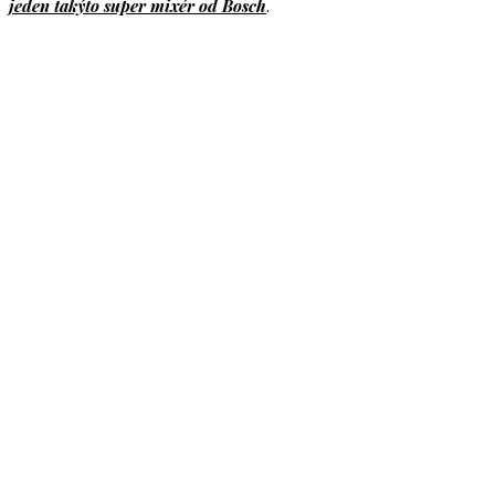
jeden takýto super mixér od Bosch
.