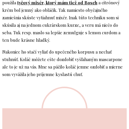
použila
tyčový mixér, ktorý mám tiež od Bosch
a citrónový
krém bol jemný ako obláčik. Tak namiesto obyčajného
zamiešnia skúste vytiahnuť mixér. Inak túto techniku som si
skúsila aj na jednom cukrárskom kurze, a veru má niečo do
seba. Tuk resp. maslo sa lepšie zemulguje s lemon curdom a
ten bude krásne hladký.
Nakoniec ho stačí vyliať do upečeného korpusu a nechať
stuhnúť. Koláč môžete ešte dozdobiť vyšľahaným mascarpone
ale to je už na vás. Mne sa páčilo koláč jemne ozdobiť a mierne
som vyvážila jeho príjemne kyslastú chuť.