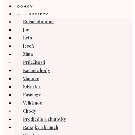
DOMOV
prezrieť
RECEPTY
Ročné obdobie
Jar
Leto
Jeseň
Zima
Príležitosti
Kačacie hody
Vianoce
Silvester
Fašiangy
Veľká noc
Chody
Predjedlo a chuťovky
Raňajky a brunch