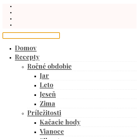
Domov
Recepty
Ročné obdobie
Jar
Leto
Jeseň
Zima
Príležitosti
Kačacie hody
Vianoce