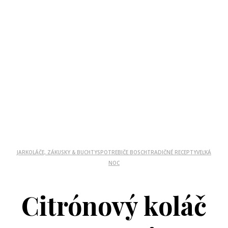
JAR
KOLÁČE, ZÁKUSKY & BUCHTY
SPOTREBIČE BOSCH
TRADIČNÉ RECEPTY
VEĽKÁ
NOC
Citrónový koláč