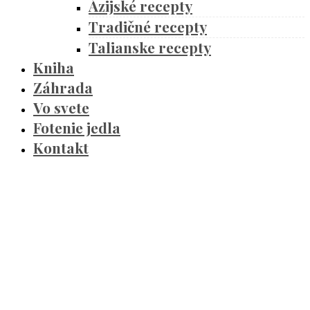
Ázijské recepty
Tradičné recepty
Talianske recepty
Kniha
Záhrada
Vo svete
Fotenie jedla
Kontakt