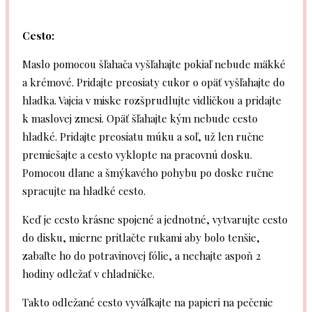
Cesto:
Maslo pomocou šľahača vyšľahajte pokiaľ nebude mäkké
a krémové. Pridajte preosiaty cukor o opäť vyšľahajte do
hladka. Vajcia v miske rozšprudlujte vidličkou a pridajte
k maslovej zmesi. Opäť šľahajte kým nebude cesto
hladké. Pridajte preosiatu múku a soľ, už len ručne
premiešajte a cesto vyklopte na pracovnú dosku.
Pomocou dlane a šmýkavého pohybu po doske ručne
spracujte na hladké cesto.
Keď je cesto krásne spojené a jednotné, vytvarujte cesto
do disku, mierne pritlačte rukami aby bolo tenšie,
zabaľte ho do potravinovej fólie, a nechajte aspoň 2
hodiny odležať v chladničke.
Takto odležané cesto vyváľkajte na papieri na pečenie