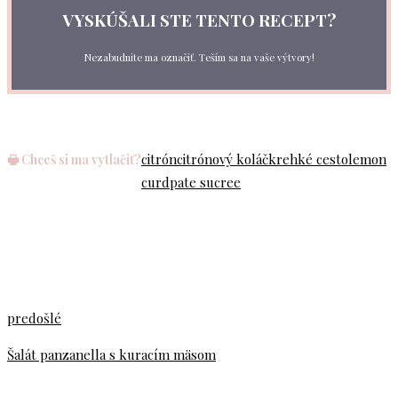
VYSKÚŠALI STE TENTO RECEPT?
Nezabudnite ma označiť. Teším sa na vaše výtvory!
citrón
citrónový koláč
krehké cesto
lemon
🖶 Chceš si ma vytlačiť?
curd
pate sucree
predošlé
Šalát panzanella s kuracím mäsom