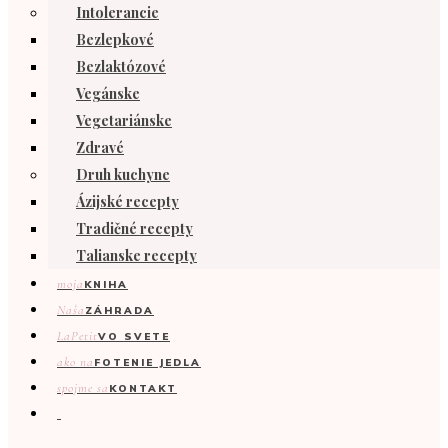
Intolerancie
Bezlepkové
Bezlaktózové
Vegánske
Vegetariánske
Zdravé
Druh kuchyne
Ázijské recepty
Tradičné recepty
Talianske recepty
moja
KNIHA
Naša
ZÁHRADA
LaPetit
VO SVETE
ako na
FOTENIE JEDLA
spojme sa
KONTAKT