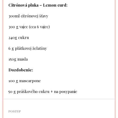
Citrónová plnka – Lemon curd:
300
ml citrónovej šťavy
300 g
vajec (cca
6
vajec)
240g
cukru
6 g
plátkovej želatíny
150g
masla
Dozdobenie:
100 g
mascarpone
50 g
práškového cukru + na posypanie
POSTUP