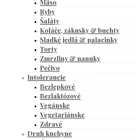
Mäso
Ryby
Šaláty
Koláče, zákusky & buchty
Sladké jedlá & palacinky
Torty
Zmrzliny & nanuky
Pečivo
Intolerancie
Bezlepkové
Bezlaktózové
Vegánske
Vegetariánske
Zdravé
Druh kuchyne