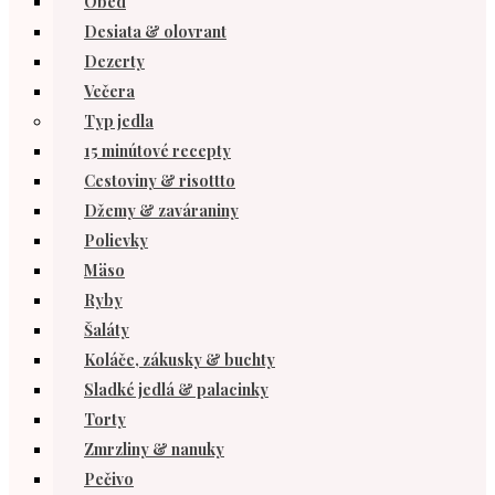
Obed
Desiata & olovrant
Dezerty
Večera
Typ jedla
15 minútové recepty
Cestoviny & risottto
Džemy & zaváraniny
Polievky
Mäso
Ryby
Šaláty
Koláče, zákusky & buchty
Sladké jedlá & palacinky
Torty
Zmrzliny & nanuky
Pečivo