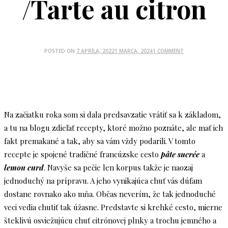
/Tarte au citron
POSTED ON
7 APRÍLA, 2022
1 MARCA, 2024
1 COMMENT
Na začiatku roka som si dala predsavzatie vrátiť sa k základom,
a tu na blogu zdieľať recepty, ktoré možno poznáte, ale mať ich
fakt premakané a tak, aby sa vám vždy podarili. V tomto
recepte je spojené tradičné francúzske cesto
pâte sucrée
a
lemon curd
. Navyše sa pečie len korpus takže je naozaj
jednoduchý na prípravu. A jeho vynikajúca chuť vás dúfam
dostane rovnako ako mňa. Občas neverím, že tak jednoduché
veci vedia chutiť tak úžasne. Predstavte si krehké cesto, mierne
šteklivú osviežujúcu chuť citrónovej plnky a trochu jemného a