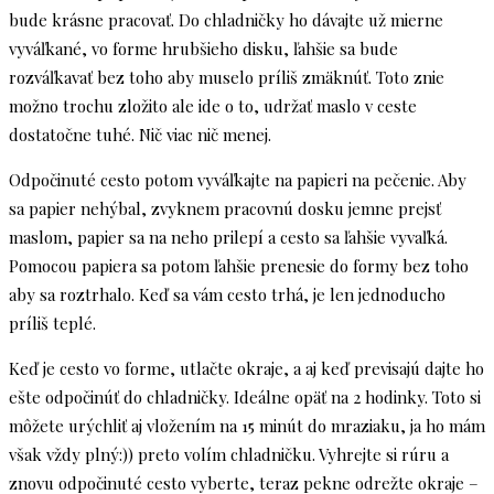
bude krásne pracovať. Do chladničky ho dávajte už mierne
vyváľkané, vo forme hrubšieho disku, ľahšie sa bude
rozváľkavať bez toho aby muselo príliš zmäknúť. Toto znie
možno trochu zložito ale ide o to, udržať maslo v ceste
dostatočne tuhé. Nič viac nič menej.
Odpočinuté cesto potom vyváľkajte na papieri na pečenie. Aby
sa papier nehýbal, zvyknem pracovnú dosku jemne prejsť
maslom, papier sa na neho prilepí a cesto sa ľahšie vyvaľká.
Pomocou papiera sa potom ľahšie prenesie do formy bez toho
aby sa roztrhalo. Keď sa vám cesto trhá, je len jednoducho
príliš teplé.
Keď je cesto vo forme, utlačte okraje, a aj keď previsajú dajte ho
ešte odpočinúť do chladničky. Ideálne opäť na 2 hodinky. Toto si
môžete urýchliť aj vložením na 15 minút do mraziaku, ja ho mám
však vždy plný:)) preto volím chladničku. Vyhrejte si rúru a
znovu odpočinuté cesto vyberte, teraz pekne odrežte okraje –