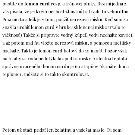
pustite do
lemon curd
resp. citrónovej plnky. Raz mi jedna z
vás písala, že jej krém nechcel zhustnúť a trvalo to veľmi dlho.
Poznám to a
trik
je v tom, použiť nerezovú misku. Keď som sa
snažila urobiť lemon curd v hrubej sklenenej miske trvalo to
väčšnosť:) Takže si pripravte vodný kúpeľ, vodu nechajte zovrieť
a až potom nad ňu vložte nerezovú misku, a pomocou metličky
miešajte. Takto je lemon curd hotový do 10 minút. Pozor však
na to aby sa voda nedotýkala spodku misky. A ideálna teplota
správne uvareného lemon curdu je 60 stupňov. Ak máte doma
teplomer, môžete si to takto skontrolovať.
Potom už stačí pridať len želatínu a vmiešať maslo. Tu som