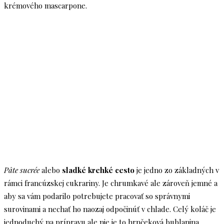
krémového mascarpone.
Pâte sucrée
alebo
sladké krehké cesto
je jedno zo základných v
rámci francúzskej cukrariny. Je chrumkavé ale zároveň jemné a
aby sa vám podarilo potrebujete pracovať so správnymi
surovinami a nechať ho naozaj odpočinúť v chlade. Celý koláč je
jednoduchý na prípravu ale nie je to hrnčeková bublanina,