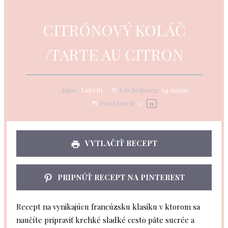
CITRÓNOVÝ KOLÁČ
/TARTE AU CITRON
Autor:
LaPetit
Čas prípravy:
54 minút
Počet porcií:
12
1
x
VYTLAČIŤ RECEPT
PRIPNÚŤ RECEPT NA PINTEREST
Recept na vynikajúcu francúzsku klasiku v ktorom sa
naučíte pripraviť krehké sladké cesto pâte sucrée a