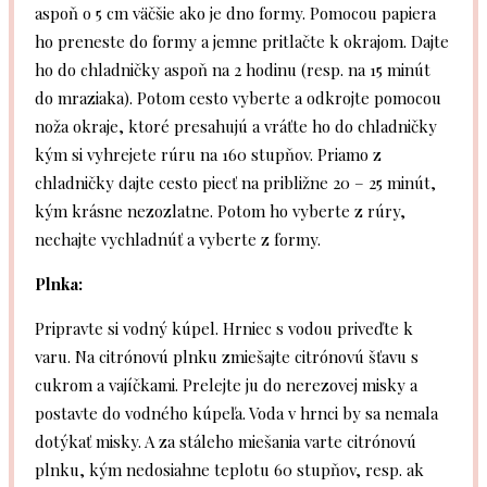
aspoň o 5 cm väčšie ako je dno formy. Pomocou papiera
ho preneste do formy a jemne pritlačte k okrajom. Dajte
ho do chladničky aspoň na 2 hodinu (resp. na 15 minút
do mraziaka). Potom cesto vyberte a odkrojte pomocou
noža okraje, ktoré presahujú a vráťte ho do chladničky
kým si vyhrejete rúru na 160 stupňov. Priamo z
chladničky dajte cesto piecť na približne 20 – 25 minút,
kým krásne nezozlatne. Potom ho vyberte z rúry,
nechajte vychladnúť a vyberte z formy.
Plnka:
Pripravte si vodný kúpel. Hrniec s vodou priveďte k
varu. Na citrónovú plnku zmiešajte citrónovú šťavu s
cukrom a vajíčkami. Prelejte ju do nerezovej misky a
postavte do vodného kúpeľa. Voda v hrnci by sa nemala
dotýkať misky. A za stáleho miešania varte citrónovú
plnku, kým nedosiahne teplotu 60 stupňov, resp. ak