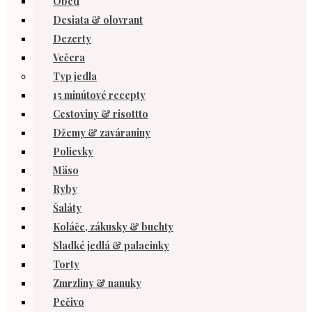
Obed
Desiata & olovrant
Dezerty
Večera
Typ jedla
15 minútové recepty
Cestoviny & risottto
Džemy & zaváraniny
Polievky
Mäso
Ryby
Šaláty
Koláče, zákusky & buchty
Sladké jedlá & palacinky
Torty
Zmrzliny & nanuky
Pečivo