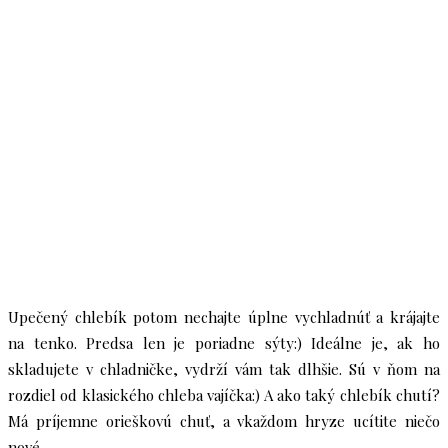
Upečený chlebík potom nechajte úplne vychladnúť a krájajte
na tenko. Predsa len je poriadne sýty:) Ideálne je, ak ho
skladujete v chladničke, vydrží vám tak dlhšie. Sú v ňom na
rozdiel od klasického chleba vajíčka:) A ako taký chlebík chutí?
Má príjemne orieškovú chuť, a vkaždom hryze ucítite niečo
nové.