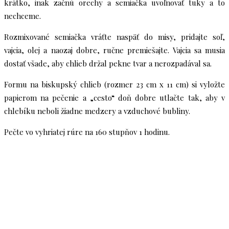
krátko, inak začnú orechy a semiačka uvoľnovať tuky a to
nechceme.
Rozmixované semiačka vráťte naspäť do misy, pridajte soľ,
vajcia, olej a naozaj dobre, ručne premiešajte. Vajcia sa musia
dostať všade, aby chlieb držal pekne tvar a nerozpadával sa.
Formu na biskupský chlieb (rozmer 23 cm x 11 cm) si vyložte
papierom na pečenie a „cesto“ doň dobre utlačte tak, aby v
chlebíku neboli žiadne medzery a vzduchové bubliny.
Pečte vo vyhriatej rúre na 160 stupňov 1 hodinu.