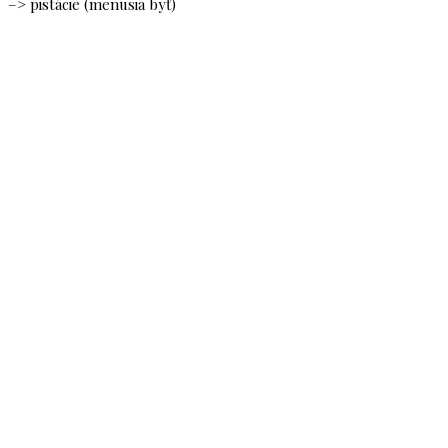
–> pistácie (menusia byť)