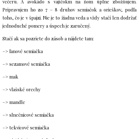
večeru. A avokádo s vajíčokm na ňom úplne zbožňujem.
Pripravujem ho zo 7 – 8 druhov semiačok a orieškov, podľa
toho, čo je v špajzi. Nie je to žiadna veda a vždy stačí len dodržať
jednoduché pomery a úspech je zaručený.
Stačí ak sa pozriete do zásob a nájdete tam:
–> ľanové semiačka
–> sezamové semiačka
–> mak
–> vlašské orechy
–> mandle
–> slnečnicové semiačka
–> tekvicové semiačka