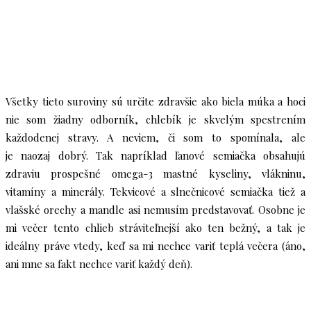
Všetky tieto suroviny sú určite zdravšie ako biela múka a hoci
nie som žiadny odborník, chlebík je skvelým spestrením
každodenej stravy. A neviem, či som to spomínala, ale
je naozaj dobrý. Tak napríklad ľanové semiačka obsahujú
zdraviu prospešné omega-3 mastné kyseliny, vlákninu,
vitamíny a minerály. Tekvicové a slnečnicové semiačka tiež a
vlašské orechy a mandle asi nemusím predstavovať. Osobne je
mi večer tento chlieb stráviteľnejší ako ten bežný, a tak je
ideálny práve vtedy, keď sa mi nechce variť teplá večera (áno,
ani mne sa fakt nechce variť každý deň).