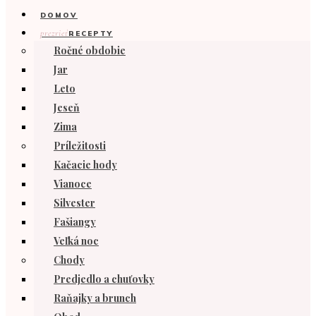
DOMOV
prezrieť
RECEPTY
Ročné obdobie
Jar
Leto
Jeseň
Zima
Príležitosti
Kačacie hody
Vianoce
Silvester
Fašiangy
Veľká noc
Chody
Predjedlo a chuťovky
Raňajky a brunch