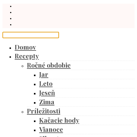
Domov
Recepty
Ročné obdobie
Jar
Leto
Jeseň
Zima
Príležitosti
Kačacie hody
Vianoce