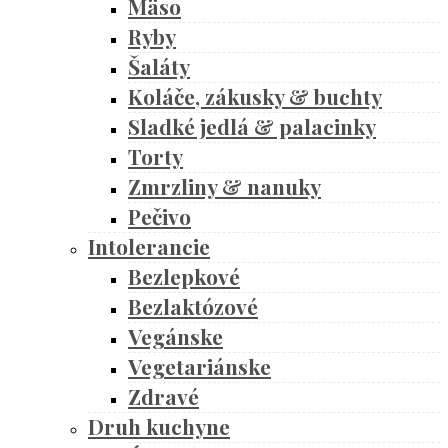
Mäso
Ryby
Šaláty
Koláče, zákusky & buchty
Sladké jedlá & palacinky
Torty
Zmrzliny & nanuky
Pečivo
Intolerancie
Bezlepkové
Bezlaktózové
Vegánske
Vegetariánske
Zdravé
Druh kuchyne