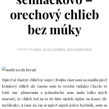
orechový chlieb
bez múky
POSTED ON
6 MÁJA, 2017
31 DECEMBRA, 2018
0 KOMENTÁROV
Upiecť si vlastný chlieb je super. Svojho času som sa snažila piecť
kváskový chlieb ale časom som to trochu vzdala:) Chcelo to
totiž viac plánovania a jednoducho som mala toľko iných
starostí, že chlieb bol na to do liste niekde úplne na konci. Ale
myšlienky, z času na čas si upiecť aspoň jeden bochník, som sa