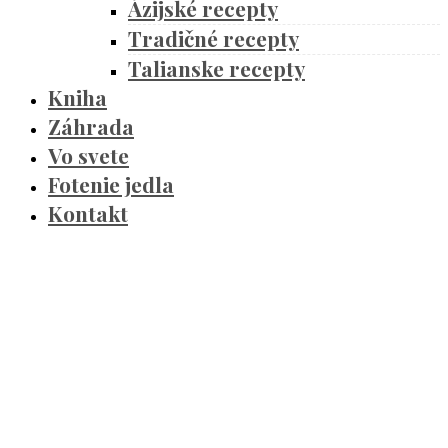
Ázijské recepty
Tradičné recepty
Talianske recepty
Kniha
Záhrada
Vo svete
Fotenie jedla
Kontakt