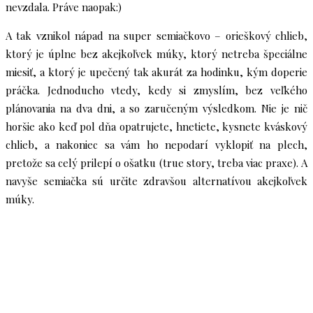
nevzdala. Práve naopak:)
A tak vznikol nápad na super semiačkovo – orieškový chlieb,
ktorý je úplne bez akejkoľvek múky, ktorý netreba špeciálne
miesiť, a ktorý je upečený tak akurát za hodinku, kým doperie
práčka. Jednoducho vtedy, kedy si zmyslím, bez veľkého
plánovania na dva dni, a so zaručeným výsledkom. Nie je nič
horšie ako keď pol dňa opatrujete, hnetiete, kysnete kváskový
chlieb, a nakoniec sa vám ho nepodarí vyklopiť na plech,
pretože sa celý prilepí o ošatku (true story, treba viac praxe). A
navyše semiačka sú určite zdravšou alternatívou akejkoľvek
múky.