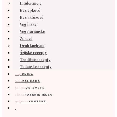
Intolerancie
Bezlepkové
Bezlaktózové
Vegánske
Vegetariánske
Zdravé
Druh kuchyne
Ázijské recepty
Tradičné recepty
Talianske recepty
moja
KNIHA
Naša
ZÁHRADA
LaPetit
VO SVETE
ako na
FOTENIE JEDLA
spojme sa
KONTAKT