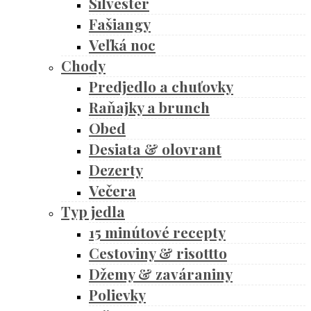
Silvester
Fašiangy
Veľká noc
Chody
Predjedlo a chuťovky
Raňajky a brunch
Obed
Desiata & olovrant
Dezerty
Večera
Typ jedla
15 minútové recepty
Cestoviny & risottto
Džemy & zaváraniny
Polievky