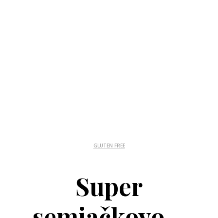
GLUTEN FREE
Super
semiačkovo –