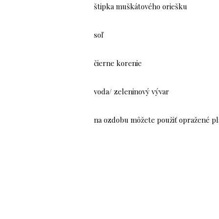
štipka muškátového oriešku
soľ
čierne korenie
voda/ zeleninový vývar
na ozdobu môžete použiť opražené plá