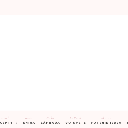
rezrieť
moja
Naša
LaPetit
ako na
CEPTY
KNIHA
ZÁHRADA
VO SVETE
FOTENIE JEDLA