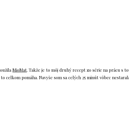
použila
MioMat
. Takže je to môj druhý recept zo série na prácu s t
e to celkom pomáha. Navyše som sa celých 25 minút vôbec nestarala