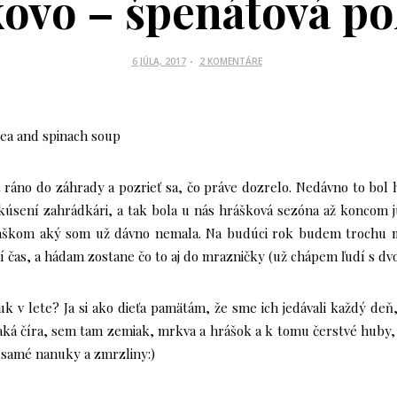
ovo – špenátová po
P
6 JÚLA, 2017
2 KOMENTÁRE
O
S
T
E
D
O
 ráno do záhrady a pozrieť sa, čo práve dozrelo. Nedávno to bol
N
kúsení zahrádkári, a tak bola u nás hrášková sezóna až koncom j
ráškom aký som už dávno nemala. Na budúci rok budem trochu m
čas, a hádam zostane čo to aj do mrazničky (už chápem ľudí s dvoj
k v lete? Ja si ako dieťa pamätám, že sme ich jedávali každý deň,
aká číra, sem tam zemiak, mrkva a hrášok a k tomu čerstvé huby, 
 samé nanuky a zmrzliny:)