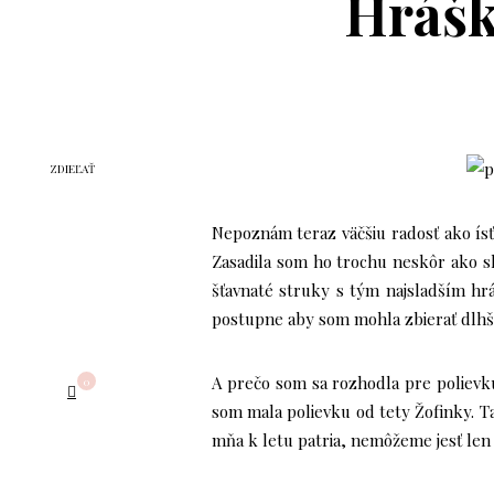
Hrášk
ZDIEĽAŤ
Nepoznám teraz väčšiu radosť ako ísť
Zasadila som ho trochu neskôr ako s
šťavnaté struky s tým najsladším h
postupne aby som mohla zbierať dlhší 
A prečo som sa rozhodla pre polievku
0
som mala polievku od tety Žofinky. T
mňa k letu patria, nemôžeme jesť len