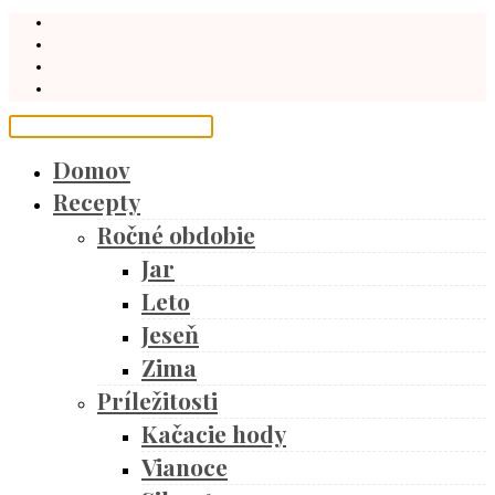
Domov
Recepty
Ročné obdobie
Jar
Leto
Jeseň
Zima
Príležitosti
Kačacie hody
Vianoce