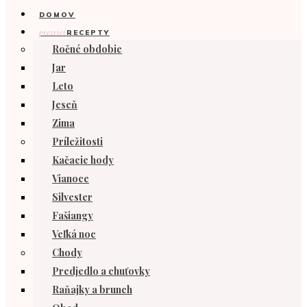
DOMOV
prezrieť
RECEPTY
Ročné obdobie
Jar
Leto
Jeseň
Zima
Príležitosti
Kačacie hody
Vianoce
Silvester
Fašiangy
Veľká noc
Chody
Predjedlo a chuťovky
Raňajky a brunch