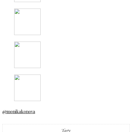
@monikakonova
Tagy