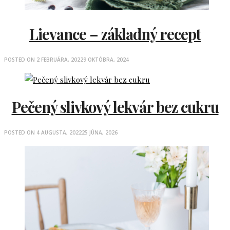
Lievance – základný recept
POSTED ON
2 FEBRUÁRA, 2022
9 OKTÓBRA, 2024
Pečený slivkový lekvár bez cukru
POSTED ON
4 AUGUSTA, 2022
25 JÚNA, 2026