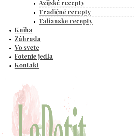
Ázijské recepty
Tradičné recepty
Talianske recepty
Kniha
Záhrada
Vo svete
Fotenie jedla
Kontakt