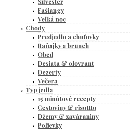
Silvester
Fašiangy
Veľká noc
Chody
Predjedlo a chuťovky
Raňajky a brunch
Obed
Desiata & olovrant
Dezerty
Večera
Typ jedla
15 minútové recepty
Cestoviny & risottto
Džemy & zaváraniny
Polievky