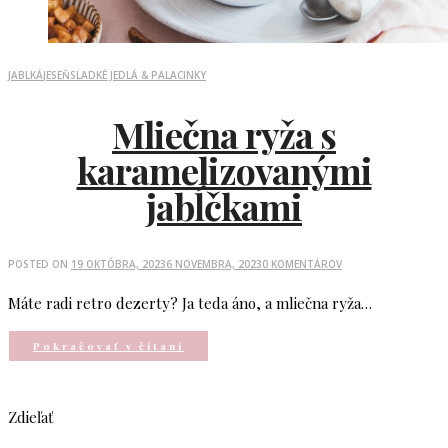
JABLKÁ
JESEŇ
SLADKÉ JEDLÁ & PALACINKY
Mliečna ryža s
karamelizovanými
jabĺčkami
POSTED ON
19 OKTÓBRA, 2023
6 NOVEMBRA, 2023
0 KOMENTÁROV
Máte radi retro dezerty? Ja teda áno, a mliečna ryža…
Pokračovať v čítaní
Zdieľať