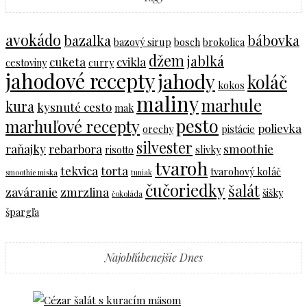
avokádo
bazalka
bábovka
bazový sirup
bosch
brokolica
džem
jablká
cuketa
cvikla
cestoviny
curry
jahodové recepty
jahody
koláč
kokos
maliny
marhule
kura
kysnuté cesto
mak
pesto
marhuľové recepty
polievka
orechy
pistácie
silvester
raňajky
rebarbora
smoothie
risotto
slivky
tvaroh
tekvica
torta
tvarohový koláč
smoothie miska
tuniak
čučoriedky
šalát
zaváranie
zmrzlina
šišky
čokoláda
špargľa
Najobľúbenejšie Dnes