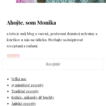
Ahojte, som Monika
a toto je môj blog o varení, pestovaní domácej zeleniny a
kvietkov u nás na vidieku. Nechajte sa inšpirovať
receptami a radami.
čítať o mne
Receptár
Veľká noc
15 minútové recepty
Tradičné recepty
Koláče, zákusky & buchty
Ázijské recepty