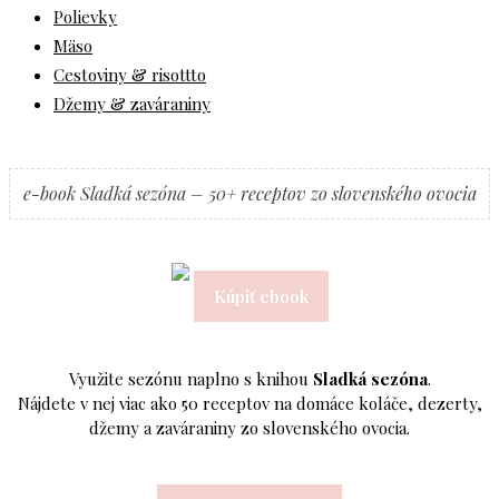
Polievky
Mäso
Cestoviny & risottto
Džemy & zaváraniny
e-book Sladká sezóna – 50+ receptov zo slovenského ovocia
Kúpiť ebook
Využite sezónu naplno s knihou
Sladká sezóna
.
Nájdete v nej viac ako 50 receptov na domáce koláče, dezerty,
džemy a zaváraniny zo slovenského ovocia.