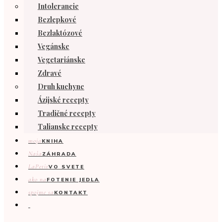
Intolerancie
Bezlepkové
Bezlaktózové
Vegánske
Vegetariánske
Zdravé
Druh kuchyne
Ázijské recepty
Tradičné recepty
Talianske recepty
moja
KNIHA
Naša
ZÁHRADA
LaPetit
VO SVETE
ako na
FOTENIE JEDLA
spojme sa
KONTAKT