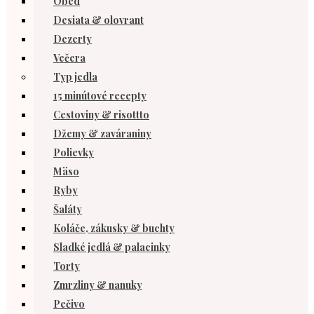
Obed
Desiata & olovrant
Dezerty
Večera
Typ jedla
15 minútové recepty
Cestoviny & risottto
Džemy & zaváraniny
Polievky
Mäso
Ryby
Šaláty
Koláče, zákusky & buchty
Sladké jedlá & palacinky
Torty
Zmrzliny & nanuky
Pečivo