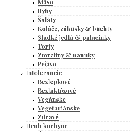
Mäso
Ryby
Šaláty
Koláče, zákusky & buchty
Sladké jedlá & palacinky
Torty
Zmrzliny & nanuky
Pečivo
Intolerancie
Bezlepkové
Bezlaktózové
Vegánske
Vegetariánske
Zdravé
Druh kuchyne