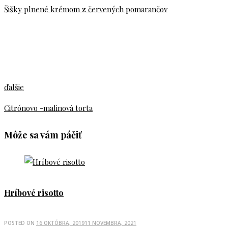
Šišky plnené krémom z červených pomarančov
ďalšie
Citrónovo -malinová torta
Môže sa vám páčiť
Hríbové risotto
POSTED ON
16 OKTÓBRA, 2019
11 NOVEMBRA, 2021