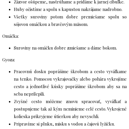
Zázvor ošúpeme, nastrúhame a pridáme k jarnej cibuľke.
Huby očistíme a spolu s kapustou nakrájame nadrobno.
Všetky suroviny potom dobre premiešame spolu so
sójovou omáčkou a bravčovým mäsom.
Omáčka:
Suroviny na omáčku dobre zmiešame a dáme bokom.
Gyoza:
Pracovnú dosku poprášime škrobom a cesto vyváľkame
na tenko. Pomocou vykrajovačky alebo pohára vykrojíme
cesto a jednotlivé kúsky poprášime škrobom aby sa na
seba neprilepili.
Zvyšné cesto môžeme znovu spracovať, vyváľkať a
postupujeme tak až kým neminieme celé cesto. Vykrojené
kolieska prikryjeme útierkou aby nevyschli.
Pripravíme si plnku, misku s vodou a čajovú lyžičku.