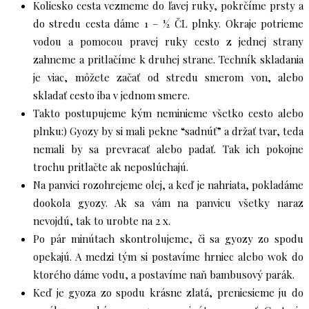
Koliesko cesta vezmeme do ľavej ruky, pokrčíme prsty a
do stredu cesta dáme 1 – ½ ČL plnky. Okraje potrieme
vodou a pomocou pravej ruky cesto z jednej strany
zahneme a pritlačíme k druhej strane. Techník skladania
je viac, môžete začať od stredu smerom von, alebo
skladať cesto iba v jednom smere.
Takto postupujeme kým neminieme všetko cesto alebo
plnku:) Gyozy by si mali pekne “sadnúť” a držať tvar, teda
nemali by sa prevracať alebo padať. Tak ich pokojne
trochu pritlačte ak neposlúchajú.
Na panvici rozohrejeme olej, a keď je nahriata, pokladáme
dookola gyozy. Ak sa vám na panvicu všetky naraz
nevojdú, tak to urobte na 2 x.
Po pár minútach skontrolujeme, či sa gyozy zo spodu
opekajú. A medzi tým si postavíme hrniec alebo wok do
ktorého dáme vodu, a postavíme naň bambusový parák.
Keď je gyoza zo spodu krásne zlatá, preniesieme ju do