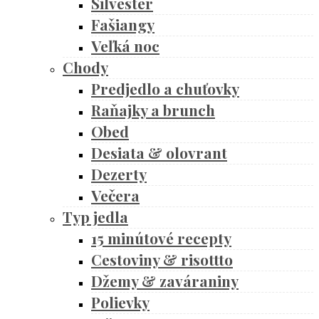
Silvester
Fašiangy
Veľká noc
Chody
Predjedlo a chuťovky
Raňajky a brunch
Obed
Desiata & olovrant
Dezerty
Večera
Typ jedla
15 minútové recepty
Cestoviny & risottto
Džemy & zaváraniny
Polievky