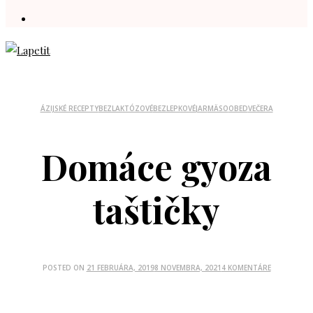
ÁZIJSKÉ RECEPTY
BEZLAKTÓZOVÉ
BEZLEPKOVÉ
JAR
MÄSO
OBED
VEČERA
Domáce gyoza
taštičky
POSTED ON
21 FEBRUÁRA, 2019
8 NOVEMBRA, 2021
4 KOMENTÁRE