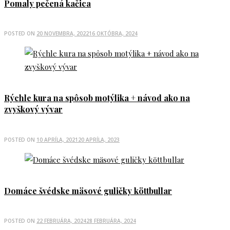
Pomaly pečená kačica
POSTED ON
20 NOVEMBRA, 2022
16 OKTÓBRA, 2024
Rýchle kura na spôsob motýlika + návod ako na
zvyškový vývar
POSTED ON
10 APRÍLA, 2021
20 APRÍLA, 2023
Domáce švédske mäsové guličky köttbullar
POSTED ON
22 FEBRUÁRA, 2024
28 FEBRUÁRA, 2024