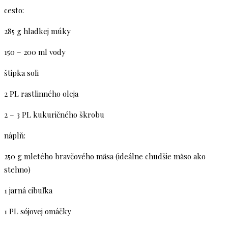
cesto:
285 g hladkej múky
150 – 200 ml vody
štipka soli
2 PL rastlinného oleja
2 – 3 PL kukuričného škrobu
náplň:
250 g mletého bravčového mäsa (ideálne chudšie mäso ako
stehno)
1 jarná cibuľka
1 PL sójovej omáčky