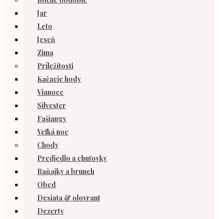
Jar
Leto
Jeseň
Zima
Príležitosti
Kačacie hody
Vianoce
Silvester
Fašiangy
Veľká noc
Chody
Predjedlo a chuťovky
Raňajky a brunch
Obed
Desiata & olovrant
Dezerty