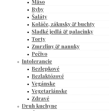
Mäso
Ryby
Šaláty
Koláče, zákusky & buchty
Sladké jedlá & palacinky
Torty
Zmrzliny & nanuky
Pečivo
Intolerancie
Bezlepkové
Bezlaktózové
Vegánske
Vegetariánske
Zdravé
Druh kuchyne