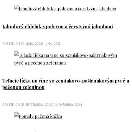
Jahodový chlebík s polevou a čerstvými jahodami
POSTED ON
31 MÁJA, 2022
3 JÚNA, 2025
Teľacie líčka na víne so zemiakovo-paštrnákovým pyré a
pečenou zeleninou
POSTED ON
23 SEPTEMBRA, 2012
10 NOVEMBRA, 2014