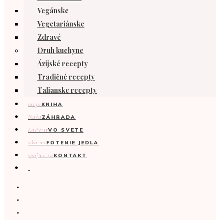
Vegánske
Vegetariánske
Zdravé
Druh kuchyne
Ázijské recepty
Tradičné recepty
Talianske recepty
moja
KNIHA
Naša
ZÁHRADA
LaPetit
VO SVETE
ako na
FOTENIE JEDLA
spojme sa
KONTAKT