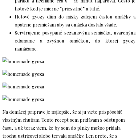
paráku a necháme cca 5 – 10 minút naparovať. Cesto je
hotové keď je mierne “priesvitné” a tuhé.
Hotové gyozy dám do misky zalejem časťou omáčky a
opatrne premiešam aby sa omáčka dostala všade.
Servírujeme posypané sezamovými semiačka, uvarenými
edamame a zvyšnou omáčkou, do ktorej gyozy
namáčame.
Na domácej príprave je najlepšie, že si ju viete prispôsobiť
vlastným chutiam. Tento recept sem pridávam s odstupom
času, a už teraz viem, že by som do plnky možno pridala
trochu ustricovej alebo teryaki omáčky. Len preto, že s