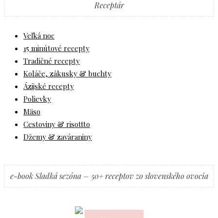
Receptár
Veľká noc
15 minútové recepty
Tradičné recepty
Koláče, zákusky & buchty
Ázijské recepty
Polievky
Mäso
Cestoviny & risottto
Džemy & zaváraniny
e-book Sladká sezóna – 50+ receptov zo slovenského ovocia