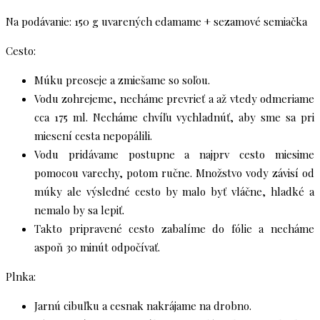
Na podávanie: 150 g uvarených edamame + sezamové semiačka
Cesto:
Múku preoseje a zmiešame so soľou.
Vodu zohrejeme, necháme prevrieť a až vtedy odmeriame
cca 175 ml. Necháme chvíľu vychladnúť, aby sme sa pri
miesení cesta nepopálili.
Vodu pridávame postupne a najprv cesto miesime
pomocou varechy, potom ručne. Množstvo vody závisí od
múky ale výsledné cesto by malo byť vláčne, hladké a
nemalo by sa lepiť.
Takto pripravené cesto zabalíme do fólie a necháme
aspoň 30 minút odpočívať.
Plnka:
Jarnú cibuľku a cesnak nakrájame na drobno.