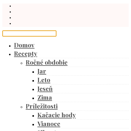
Domov
Recepty
Ročné obdobie
Jar
Leto
Jeseň
Zima
Príležitosti
Kačacie hody
Vianoce