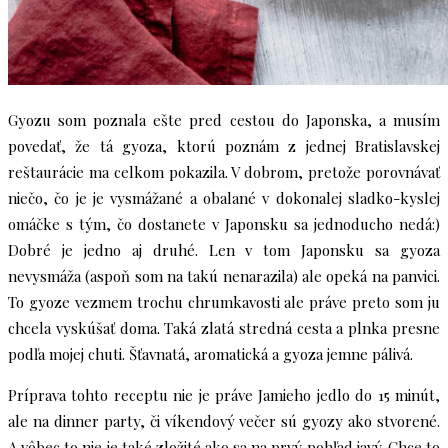
Gyozu som poznala ešte pred cestou do Japonska, a musím
povedať, že tá gyoza, ktorú poznám z jednej Bratislavskej
reštaurácie ma celkom pokazila. V dobrom, pretože porovnávať
niečo, čo je je vysmážané a obalané v dokonalej sladko-kyslej
omáčke s tým, čo dostanete v Japonsku sa jednoducho nedá:)
Dobré je jedno aj druhé. Len v tom Japonsku sa gyoza
nevysmáža (aspoň som na takú nenarazila) ale opeká na panvici.
To gyoze vezmem trochu chrumkavosti ale práve preto som ju
chcela vyskúšať doma. Taká zlatá stredná cesta a plnka presne
podľa mojej chuti. Šťavnatá, aromatická a gyoza jemne pálivá.
Príprava tohto receptu nie je práve Jamieho jedlo do 15 minút,
ale na dinner party, či víkendový večer sú gyozy ako stvorené.
A vôbec to nie je také zložité ako sa na prvý pohľad javý. Chce to