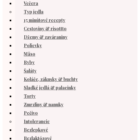
Večera
Typ jedla
15 minútové recepty
Cestoviny & risottto
Džemy & zaváraniny
Polievky
Mäso
Ryby
Šaláty
Koláče, zákusky & buchty
Sladké jedlá & palacinky
Torty
Zmrzliny & nanuky
Pečivo
Intolerancie
Bezlepkové
Bezlaktózové