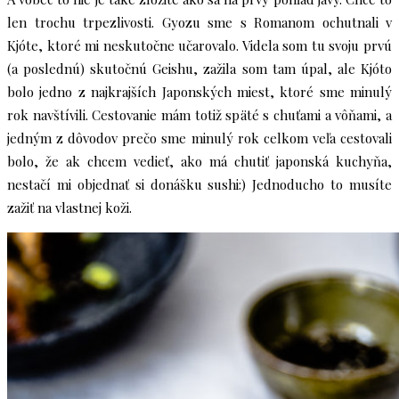
len trochu trpezlivosti. Gyozu sme s Romanom ochutnali v
Kjóte, ktoré mi neskutočne učarovalo. Videla som tu svoju prvú
(a poslednú) skutočnú Geishu, zažila som tam úpal, ale Kjóto
bolo jedno z najkrajších Japonských miest, ktoré sme minulý
rok navštívili. Cestovanie mám totiž späté s chuťami a vôňami, a
jedným z dôvodov prečo sme minulý rok celkom veľa cestovali
bolo, že ak chcem vedieť, ako má chutiť japonská kuchyňa,
nestačí mi objednať si donášku sushi:) Jednoducho to musíte
zažiť na vlastnej koži.