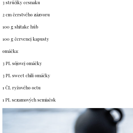
3 strúčiky cesnaku
2 cm čerstvého zázvoru
100 g shitake húb
100 g červenej kapusty
omáčka:
3 PL sójovej omáčky
3 PL sweet chili omáčky
1 ČL ryžového octu
1 PL sezamových semiačok