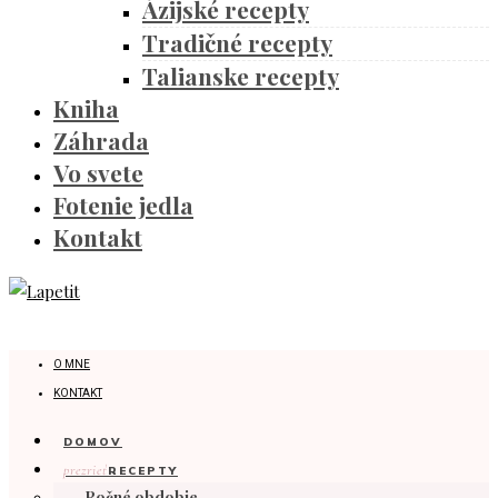
Ázijské recepty
Tradičné recepty
Talianske recepty
Kniha
Záhrada
Vo svete
Fotenie jedla
Kontakt
O MNE
KONTAKT
DOMOV
prezrieť
RECEPTY
Ročné obdobie