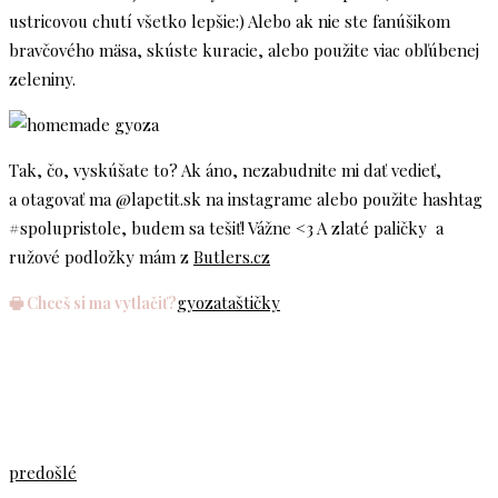
ustricovou chutí všetko lepšie:) Alebo ak nie ste fanúšikom
bravčového mäsa, skúste kuracie, alebo použite viac obľúbenej
zeleniny.
Tak, čo, vyskúšate to? Ak áno, nezabudnite mi dať vedieť,
a otagovať ma @lapetit.sk na instagrame alebo použite hashtag
#spolupristole, budem sa tešiť! Vážne <3 A zlaté paličky a
ružové podložky mám z
Butlers.cz
gyoza
taštičky
🖶 Chceš si ma vytlačiť?
predošlé