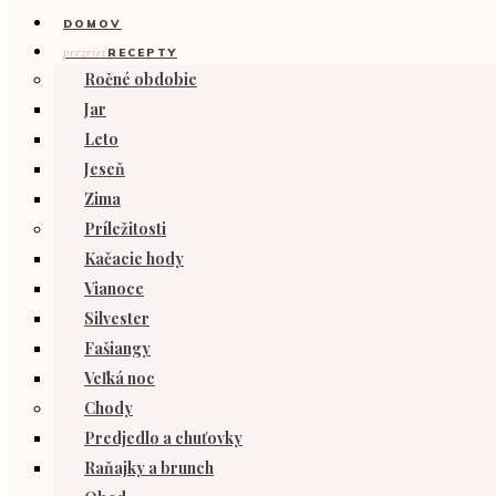
DOMOV
prezrieť
RECEPTY
Ročné obdobie
Jar
Leto
Jeseň
Zima
Príležitosti
Kačacie hody
Vianoce
Silvester
Fašiangy
Veľká noc
Chody
Predjedlo a chuťovky
Raňajky a brunch