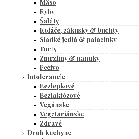
Mäso
Ryby
Šaláty
Koláče, zákusky & buchty
Sladké jedlá & palacinky
Torty
Zmrzliny & nanuky
Pečivo
Intolerancie
Bezlepkové
Bezlaktózové
Vegánske
Vegetariánske
Zdravé
Druh kuchyne