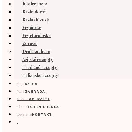
Intolerancie
Bezlepkové
Bezlaktózové
Vegánske
Vegetariánske
Zdravé
Druh kuchyne
Ázijské recepty
Tradičné recepty
Talianske recepty
moja
KNIHA
Naša
ZÁHRADA
LaPetit
VO SVETE
ako na
FOTENIE JEDLA
spojme sa
KONTAKT