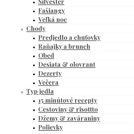
Silvester
Fašiangy
Veľká noc
Chody
Predjedlo a chuťovky
Raňajky a brunch
Obed
Desiata & olovrant
Dezerty
Večera
Typ jedla
15 minútové recepty
Cestoviny & risottto
Džemy & zaváraniny
Polievky