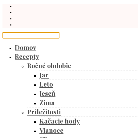
Domov
Recepty
Ročné obdobie
Jar
Leto
Jeseň
Zima
Príležitosti
Kačacie hody
Vianoce