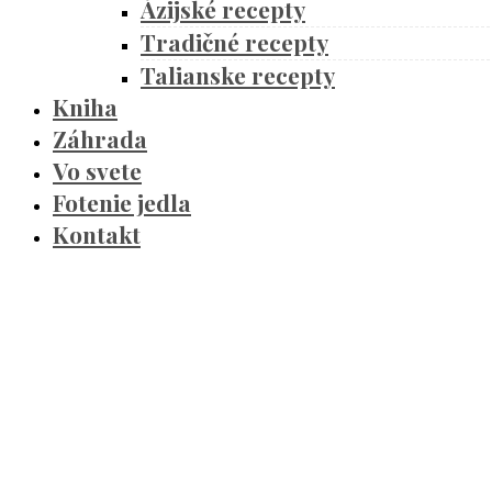
Ázijské recepty
Tradičné recepty
Talianske recepty
Kniha
Záhrada
Vo svete
Fotenie jedla
Kontakt