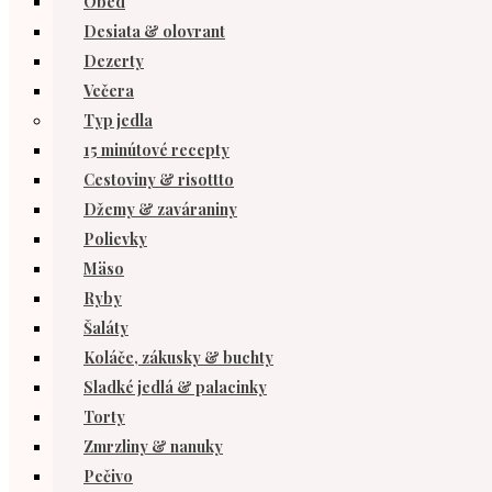
Obed
Desiata & olovrant
Dezerty
Večera
Typ jedla
15 minútové recepty
Cestoviny & risottto
Džemy & zaváraniny
Polievky
Mäso
Ryby
Šaláty
Koláče, zákusky & buchty
Sladké jedlá & palacinky
Torty
Zmrzliny & nanuky
Pečivo