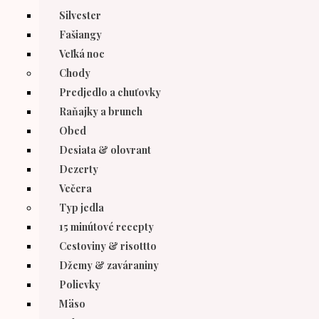
Silvester
Fašiangy
Veľká noc
Chody
Predjedlo a chuťovky
Raňajky a brunch
Obed
Desiata & olovrant
Dezerty
Večera
Typ jedla
15 minútové recepty
Cestoviny & risottto
Džemy & zaváraniny
Polievky
Mäso