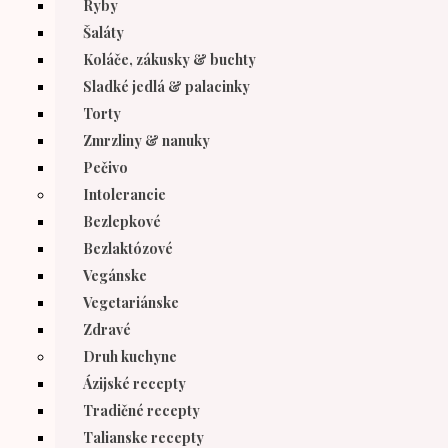
Ryby
Šaláty
Koláče, zákusky & buchty
Sladké jedlá & palacinky
Torty
Zmrzliny & nanuky
Pečivo
Intolerancie
Bezlepkové
Bezlaktózové
Vegánske
Vegetariánske
Zdravé
Druh kuchyne
Ázijské recepty
Tradičné recepty
Talianske recepty