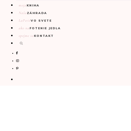
moja
KNIHA
Naša
ZÁHRADA
LaPetit
VO SVETE
ako na
FOTENIE JEDLA
spojme sa
KONTAKT