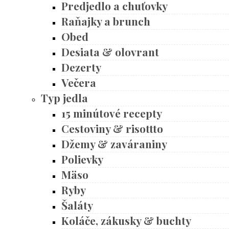
Predjedlo a chuťovky
Raňajky a brunch
Obed
Desiata & olovrant
Dezerty
Večera
Typ jedla
15 minútové recepty
Cestoviny & risottto
Džemy & zaváraniny
Polievky
Mäso
Ryby
Šaláty
Koláče, zákusky & buchty