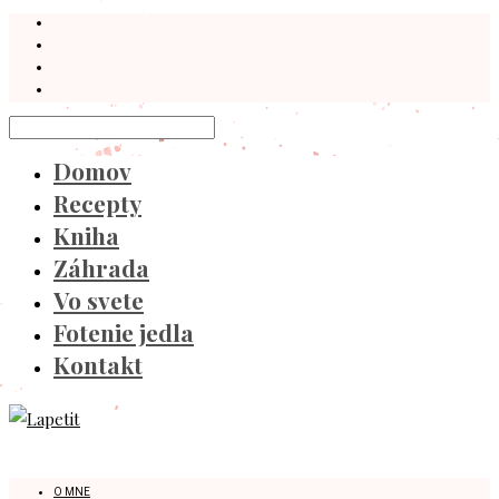
Domov
Recepty
Kniha
Záhrada
Vo svete
Fotenie jedla
Kontakt
O MNE