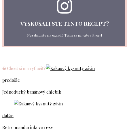
VYSKÚŠALI STE TENTO RECEPT?
Nezabudnite ma označiť. Teším sa na vaše výtvory!
🖶 Chceš si ma vytlačiť?
predošlé
Jednoduchý banánový chlebík
ďalšie
Retro mandarínkove rezy