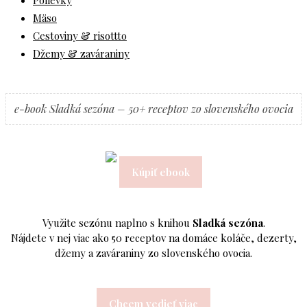
Mäso
Cestoviny & risottto
Džemy & zaváraniny
e-book Sladká sezóna – 50+ receptov zo slovenského ovocia
Kúpiť ebook
Využite sezónu naplno s knihou
Sladká sezóna
.
Nájdete v nej viac ako 50 receptov na domáce koláče, dezerty,
džemy a zaváraniny zo slovenského ovocia.
Chcem vedieť viac