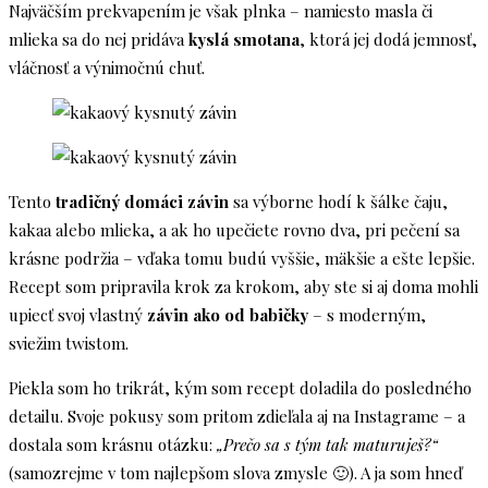
Najväčším prekvapením je však plnka – namiesto masla či
mlieka sa do nej pridáva
kyslá smotana
, ktorá jej dodá jemnosť,
vláčnosť a výnimočnú chuť.
Tento
tradičný domáci závin
sa výborne hodí k šálke čaju,
kakaa alebo mlieka, a ak ho upečiete rovno dva, pri pečení sa
krásne podržia – vďaka tomu budú vyššie, mäkšie a ešte lepšie.
Recept som pripravila krok za krokom, aby ste si aj doma mohli
upiecť svoj vlastný
závin ako od babičky
– s moderným,
sviežim twistom.
Piekla som ho trikrát, kým som recept doladila do posledného
detailu. Svoje pokusy som pritom zdieľala aj na Instagrame – a
dostala som krásnu otázku:
„Prečo sa s tým tak maturuješ?“
(samozrejme v tom najlepšom slova zmysle 🙂). A ja som hneď