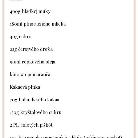
400g
hladkej múky
180
ml plnotučného mlieka
40g
cukru
22g
čerstvého drožia
90
ml repkového oleja
kôra z 1 pomaranča
Kakaová plnka
70g
holandského kakaa
150g
kryštálového cukru
2
PL mletých piškót
50g
hrozienok namočených v likéri (môžete vynechať)