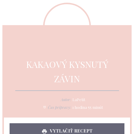
KAKAOVÝ KYSNUTÝ
ZÁVIN
Autor:
LaPetit
Čas prípravy:
1 hodina 55 minút
VYTLAČIŤ RECEPT