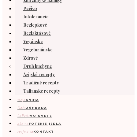
Zmrzliny & nanuky
Pečivo
Intolerancie
Bezlepkové
Bezlaktózové
Vegánske
Vegetariánske
Zdravé
Druh kuchyne
Ázijské recepty
Tradičné recepty
Talianske recepty
moja
KNIHA
Naša
ZÁHRADA
LaPetit
VO SVETE
ako na
FOTENIE JEDLA
spojme sa
KONTAKT