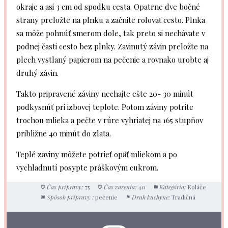
okraje a asi 3 cm od spodku cesta. Opatrne dve bočné
strany preložte na plnku a začnite rolovať cesto. Plnka
sa môže pohnúť smerom dole, tak preto si nechávate v
podnej časti cesto bez plnky. Zavinutý závin preložte na
plech vystlaný papierom na pečenie a rovnako urobte aj
druhý závin.
Takto pripravené záviny nechajte ešte 20- 30 minút
podkysnúť pri izbovej teplote. Potom záviny potrite
trochou mlieka a pečte v rúre vyhriatej na 165 stupňov
približne 40 minút do zlata.
Teplé zaviny môžete potrieť opäť mliekom a po
vychladnutí posypte práškovým cukrom.
Čas prípravy:
75
Čas varenia:
40
Kategória:
Koláče
Spôsob prípravy :
pečenie
Druh kuchyne:
Tradičná