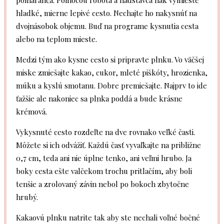
pomaranča. Pomocou robota a nádstavca hák vymieste
hladké, mierne lepivé cesto. Nechajte ho nakysnúť na
dvojnásobok objemu. Buď na programe kysnutia cesta
alebo na teplom mieste.
Medzi tým ako kysne cesto si pripravte plnku. Vo väčšej
miske zmiešajte kakao, cukor, mleté piškóty, hrozienka,
múku a kyslú smotanu. Dobre premiešajte. Najprv to ide
ťažšie ale nakoniec sa plnka poddá a bude krásne
krémová.
Vykysnuté cesto rozdeľte na dve rovnako veľké časti.
Môžete si ich odvážiť. Každú časť vyvaľkajte na približne
0,7 cm, teda ani nie úplne tenko, ani veľmi hrubo. Ja
boky cesta ešte valčekom trochu pritlačím, aby boli
tenšie a zrolovaný závin nebol po bokoch zbytočne
hrubý.
Kakaovú plnku natrite tak aby ste nechali voľné bočné