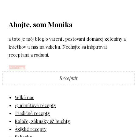
Ahojte, som Monika
a toto je môj blog o varení, pestovaní domácej zeleniny a
kvietkov u nás na vidieku. Nechajte sa inšpirovať
receptami a radami.
čítať o mne
Receptár
Veľká noc
15 minútové recepty
Tradičné recepty
Koláče, zákusky & buchty
Ázijské recepty
Polievky