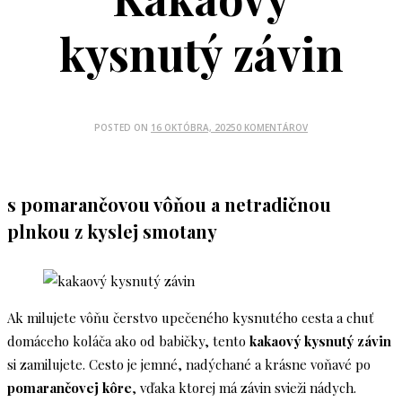
kysnutý závin
POSTED ON
16 OKTÓBRA, 2025
0 KOMENTÁROV
s pomarančovou vôňou a netradičnou
plnkou z kyslej smotany
Ak milujete vôňu čerstvo upečeného kysnutého cesta a chuť
domáceho koláča ako od babičky, tento
kakaový kysnutý závin
si zamilujete. Cesto je jemné, nadýchané a krásne voňavé po
pomarančovej kôre
, vďaka ktorej má závin svieži nádych.