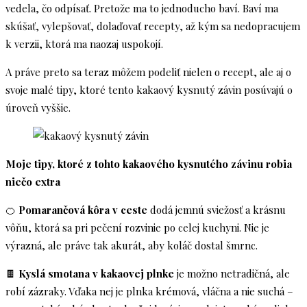
vedela, čo odpísať. Pretože ma to jednoducho baví. Baví ma
skúšať, vylepšovať, dolaďovať recepty, až kým sa nedopracujem
k verzii, ktorá ma naozaj uspokojí.
A práve preto sa teraz môžem podeliť nielen o recept, ale aj o
svoje malé tipy, ktoré tento kakaový kysnutý závin posúvajú o
úroveň vyššie.
Moje tipy, ktoré z tohto kakaového kysnutého závinu robia
niečo extra
🍊
Pomarančová kôra v ceste
dodá jemnú sviežosť a krásnu
vôňu, ktorá sa pri pečení rozvinie po celej kuchyni. Nie je
výrazná, ale práve tak akurát, aby koláč dostal šmrnc.
🍫
Kyslá smotana v kakaovej plnke
je možno netradičná, ale
robí zázraky. Vďaka nej je plnka krémová, vláčna a nie suchá –