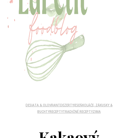
DESIATA & OLOVRANT
DEZERTY
JESEŇ
KOLÁČE, ZÁKUSKY &
BUCHTY
RECEPTY
TRADIČNÉ RECEPTY
ZIMA
Kakaový