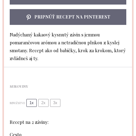
PRIPNÚŤ RECEPT NA PINTEREST
Nadýchaný kakaový kysnutý závin s jemnou
pomarančovou arómou a netradičnou plnkou z kyslej
smotany. Recept ako od babičky, krok za krokom, ktorý
zvládneš aj ty.
SUROVINY
1x
2x
3x
MNOŽSTVO
Recept na 2 záviny:
Cesto