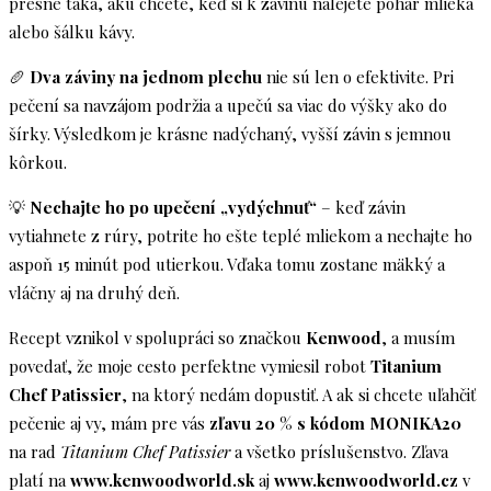
presne taká, akú chcete, keď si k závinu nalejete pohár mlieka
alebo šálku kávy.
🥖
Dva záviny na jednom plechu
nie sú len o efektivite. Pri
pečení sa navzájom podržia a upečú sa viac do výšky ako do
šírky. Výsledkom je krásne nadýchaný, vyšší závin s jemnou
kôrkou.
💡
Nechajte ho po upečení „vydýchnuť“
– keď závin
vytiahnete z rúry, potrite ho ešte teplé mliekom a nechajte ho
aspoň 15 minút pod utierkou. Vďaka tomu zostane mäkký a
vláčny aj na druhý deň.
Recept vznikol v spolupráci so značkou
Kenwood
, a musím
povedať, že moje cesto perfektne vymiesil robot
Titanium
Chef Patissier
, na ktorý nedám dopustiť. A ak si chcete uľahčiť
pečenie aj vy, mám pre vás
zľavu 20 % s kódom MONIKA20
na rad
Titanium Chef Patissier
a všetko príslušenstvo. Zľava
platí na
www.kenwoodworld.sk
aj
www.kenwoodworld.cz
v