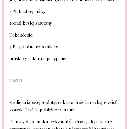
2
PL hladkej múky
200
ml kyslej smotany
Dokončenie:
4
PL plnotučného mlieka
práškový cukor na posypanie
POSTUP
Z mlieka izbovej teploty, cukru a droždia nechajte vzísť
kvások. Trvá to približne 10 minút
Do misy dajte múku, vykysnutý kvások, olej a kôru z