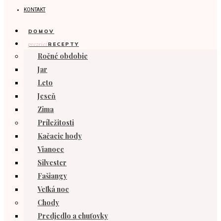
KONTAKT
DOMOV
prezrieť
RECEPTY
Ročné obdobie
Jar
Leto
Jeseň
Zima
Príležitosti
Kačacie hody
Vianoce
Silvester
Fašiangy
Veľká noc
Chody
Predjedlo a chuťovky