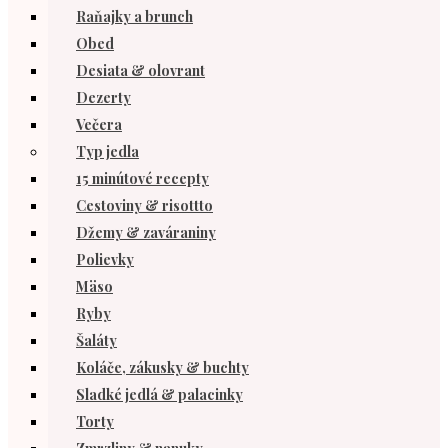
Raňajky a brunch
Obed
Desiata & olovrant
Dezerty
Večera
Typ jedla
15 minútové recepty
Cestoviny & risottto
Džemy & zaváraniny
Polievky
Mäso
Ryby
Šaláty
Koláče, zákusky & buchty
Sladké jedlá & palacinky
Torty